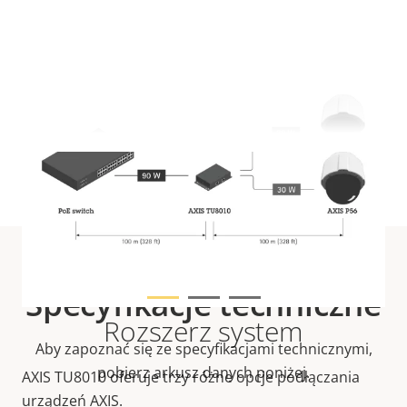
WYŚWIETL WIĘCEJ
Specyfikacje techniczne
Rozszerz system
Aby zapoznać się ze specyfikacjami technicznymi,
pobierz arkusz danych poniżej.
AXIS TU8010 oferuje trzy różne opcje podłączania
urządzeń AXIS.