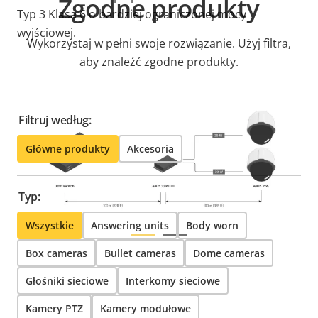
Zgodne produkty
Typ 3 Klasa 6 o bardziej ograniczonej mocy
wyjściowej.
Wykorzystaj w pełni swoje rozwiązanie. Użyj filtra,
aby znaleźć zgodne produkty.
Filtruj według:
Główne produkty
Akcesoria
Typ:
Wszystkie
Answering units
Body worn
Box cameras
Bullet cameras
Dome cameras
Głośniki sieciowe
Interkomy sieciowe
Kamery PTZ
Kamery modułowe