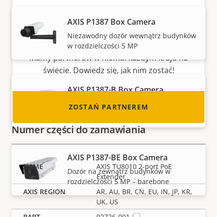
Zostań partnerem
AXIS P1387 Box Camera
Czy jesteś resellerem, dystrybutorem,
Niezawodny dozór wewnątrz budynków
integratorem systemów lub instalatorem?
w rozdzielczości 5 MP
Mamy partnerów w niemal każdym kraju na
świecie. Dowiedz się, jak nim zostać!
AXIS P1387-B Box Camera
Dozór wewnątrz budynków w
ZOSTAŃ PARTNEREM
rozdzielczości 5 MP – barebone
Numer części do zamawiania
AXIS P1387-BE Box Camera
AXIS TU8010 2-port PoE
Dozór na zewnątrz budynków w
Extender
rozdzielczości 5 MP – barebone
AR, AU, BR, CN, EU, IN, JP, KR,
UK, US
02726-001