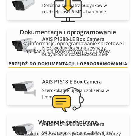
Dozór na zewnątrz budynków w
rozdzielczości 8 MP – barebone
Dokumentacja i oprogramowanie
AXIS P1388-LE Box Camera
Uzyskaj informacje, oprogramowanie sprzętowe i
Niezawodny dozór na zewnątrz
aplikacje dla konkretnych produktów.
budynków w rozdzielczości 8 MP
PRZEJDŹ DO DOKUMENTACJI I OPROGRAMOWANIA
AXIS P1518-E Box Camera
Szerokokątne ujęcia i zbliżenia w
jednym
Wsparcie techniczne
AXIS P1518-LE Box Camera
Widoki panoramiczne i zbliżenia w
Skontaktuj się z naszymi pracownikami, którzy