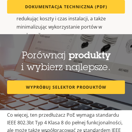
DOKUMENTACJA TECHNICZNA (PDF)
Podłącz dwa urządzenia Axis o mocy 30 W,
redukując koszty i czas instalacji, a także
minimalizując wykorzystanie portów w
przełączniku.
Podłącz jedno urządzenie Axis o mocy 30 W z
urządzeniem Axis o mocy 15 W, redukując koszty
Porównaj
produkty
i czas instalacji, a także minimalizując
i wybierz najlepsze.
wykorzystanie portów w przełączniku.
Podłącz jedno urządzenie Axis o mocy 60 W w
WYPRÓBUJ SELEKTOR PRODUKTÓW
odległości do 200 metrów od źródła zasilania.
Umożliwia elastyczne instalacje urządzeń o
dużej mocy.
Co więcej,
ten przedłużacz PoE wymaga standardu
IEEE 802.3bt Typ 4 Klasa 8 do pełnej funkcjonalności,
ale może także współpracować ze standardem IEEE