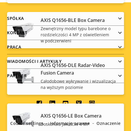
Footer
SPÓŁKA
AXIS Q1656-BLE Box Camera
Zewnętrzny model typu barebone o
menu
KONTAKT
rozdzielczości 4 MP z oświetleniem
w podczerwieni
PRACA
WIADOMOŚCI I ARTYKUŁY
AXIS Q1656-DLE Radar-Video
Fusion Camera
PARTNER
Całodobowe wykrywanie i wizualizacja
na wyższym poziomie
Social
AXIS Q1656-LE Box Camera
menu
Cookie settings
Informacje prawne
Oznaczenie
Doskonała jakość w 4 MP