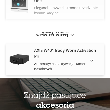
Unit
Eleganckie, wszechstronne urządzenie
komunikacyjne
Body worn
WYŚWIETL WIĘCEJ
AXIS W401 Body Worn Activation
Kit
POKAŻ PRODUKTY WYCOFANE Z RYNKU
Automatyczna aktywacja kamer
nasobnych
Box cameras
Znajdź pasujące
akcesoria
AXIS M1055-L Box Camera