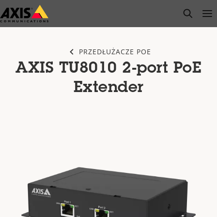
Przejdź
open s
Op
Clo
do
głównej
zawartości
PRZEDŁUŻACZE POE
AXIS TU8010 2-port PoE
Extender