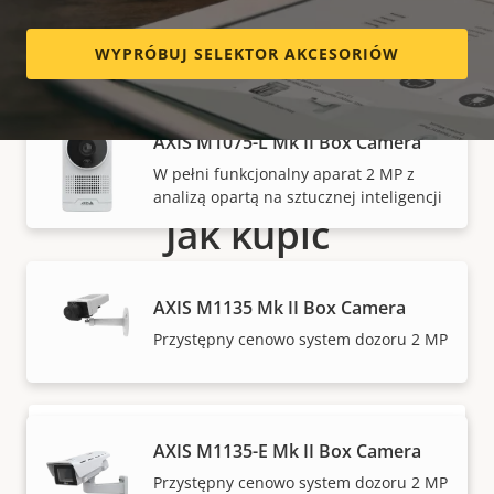
Ekonomiczna kamera HDTV 1080p z
głębokim uczeniem
WYPRÓBUJ SELEKTOR AKCESORIÓW
AXIS M1075-L Mk II Box Camera
W pełni funkcjonalny aparat 2 MP z
analizą opartą na sztucznej inteligencji
Jak kupić
Rozwiązania i indywidualne produkty Axis są
AXIS M1135 Mk II Box Camera
sprzedawane i fachowo instalowane przez naszych
Przystępny cenowo system dozoru 2 MP
zaufanych partnerów.
AXIS M1135-E Mk II Box Camera
Przystępny cenowo system dozoru 2 MP