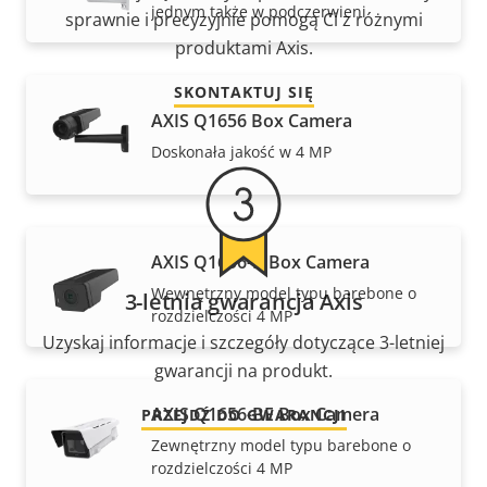
jednym także w podczerwieni
sprawnie i precyzyjnie pomogą Ci z różnymi
produktami Axis.
SKONTAKTUJ SIĘ
AXIS Q1656 Box Camera
Doskonała jakość w 4 MP
AXIS Q1656-B Box Camera
Wewnętrzny model typu barebone o
3-letnia gwarancja Axis
rozdzielczości 4 MP
Uzyskaj informacje i szczegóły dotyczące 3-letniej
gwarancji na produkt.
AXIS Q1656-BE Box Camera
PRZEJDŹ DO GWARANCJI
Zewnętrzny model typu barebone o
rozdzielczości 4 MP