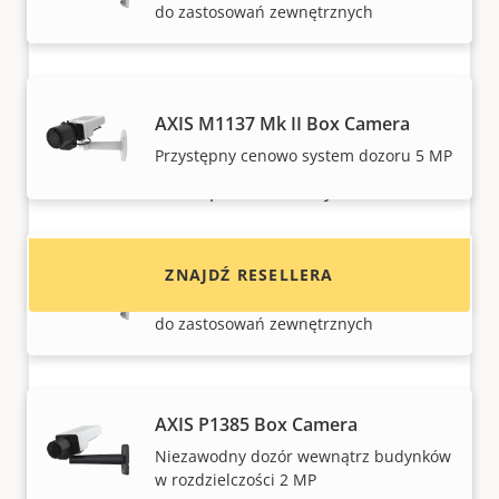
do zastosowań zewnętrznych
Chcesz kupić produkty Axis?
AXIS M1137 Mk II Box Camera
Przystępny cenowo system dozoru 5 MP
Znajdź resellerów, integratorów systemów
oraz instalatorów produktów i systemów Axis.
AXIS M1137-E Mk II Box Camera
ZNAJDŹ RESELLERA
Przystępny cenowo system dozoru 5 MP
do zastosowań zewnętrznych
AXIS P1385 Box Camera
Niezawodny dozór wewnątrz budynków
w rozdzielczości 2 MP