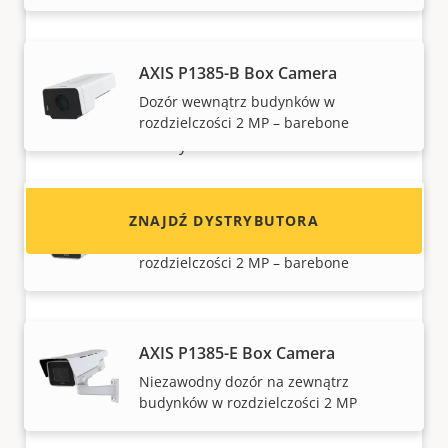
Chcesz sprzedawać produkty Axis?
AXIS P1385-B Box Camera
Chcesz zostać resellerem? Znajdź dane
Dozór wewnątrz budynków w
kontaktowe dystrybutorów produktów
rozdzielczości 2 MP – barebone
i systemów Axis.
AXIS P1385-BE Box Camera
ZNAJDŹ DYSTRYBUTORA
Dozór na zewnątrz budynków w
rozdzielczości 2 MP – barebone
AXIS P1385-E Box Camera
Niezawodny dozór na zewnątrz
budynków w rozdzielczości 2 MP