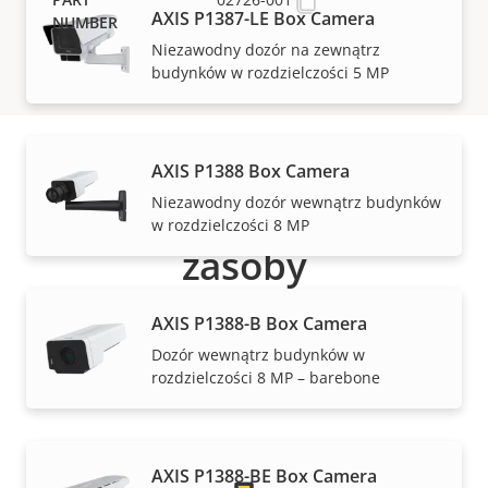
AXIS P1387-LE Box Camera
Niezawodny dozór na zewnątrz
budynków w rozdzielczości 5 MP
AXIS P1388 Box Camera
Pomoc techniczna i
Niezawodny dozór wewnątrz budynków
w rozdzielczości 8 MP
zasoby
Potrzebujesz informacji o produktach lub
AXIS P1388-B Box Camera
oprogramowaniu firmy Axis albo pomocy jednego z
Dozór wewnątrz budynków w
naszych ekspertów?
rozdzielczości 8 MP – barebone
AXIS P1388-BE Box Camera