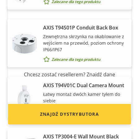
Zalecane dla tego produktu
AXIS T94S01P Conduit Back Box
Zewnętrzna skrzynka na okablowanie z
wejściem na przewód, poziom ochrony
IP66/IP67
Zalecane dla tego produktu
Chcesz sprzedawać produkty Axis?
Chcesz zostać resellerem? Znajdź dane
kontaktowe dystrybutorów produktów
AXIS T94V01C Dual Camera Mount
i systemów Axis.
Łatwy montaż dwóch kamer tyłem do
siebie
Zalecane dla tego produktu
ZNAJDŹ DYSTRYBUTORA
AXIS TP3004-E Wall Mount Black