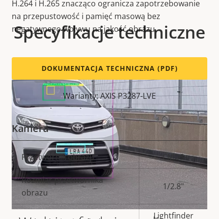
H.264 i H.265 znacząco ogranicza zapotrzebowanie
na przepustowość i pamięć masową bez
Specyfikacje techniczne
negatywnego wpływu na jakość obrazu.
DOKUMENTACJA TECHNICZNA (PDF)
Warianty: AXIS P3287-LVE
Kamera
Opis
Przetwornik obrazu
Wartość
CMOS
nieruchomości
nieruchomości
Rozmiar przetwornika
1/2.8"
obrazu
Lightfinder