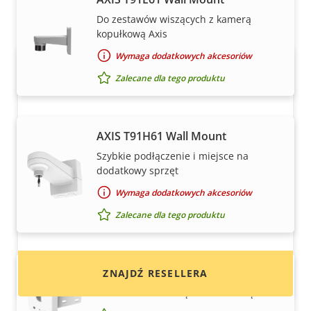
zaufanych partnerów.
Do zestawów wiszących z kamerą
kopułkową Axis
Wymaga dodatkowych akcesoriów
Zalecane dla tego produktu
AXIS T91H61 Wall Mount
Szybkie podłączenie i miejsce na
Chcesz kupić produkty Axis?
dodatkowy sprzęt
Wymaga dodatkowych akcesoriów
Znajdź resellerów, integratorów systemów
Zalecane dla tego produktu
oraz instalatorów produktów i systemów Axis.
AXIS T94R01B Corner Bracket
ZNAJDŹ RESELLERA
Do montażu wewnątrz i na zewnątrz