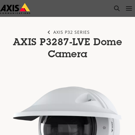
Przejdź
open s
Op
Clo
do
głównej
zawartości
AXIS P32 SERIES
AXIS P3287-LVE Dome
Camera