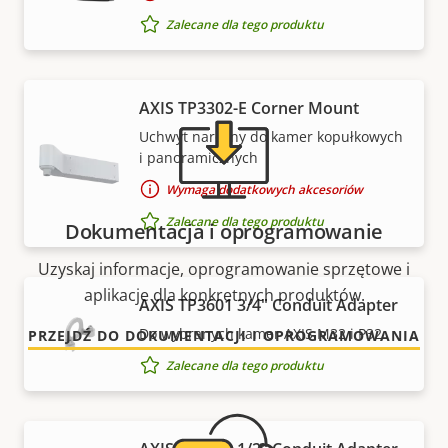
naszych ekspertów?
Zalecane dla tego produktu
AXIS TP3302-E Corner Mount
Uchwyt narożny do kamer kopułkowych
i panoramicznych
Wymaga dodatkowych akcesoriów
Zalecane dla tego produktu
Dokumentacja i oprogramowanie
Uzyskaj informacje, oprogramowanie sprzętowe i
aplikacje dla konkretnych produktów.
AXIS TP3601 3/4" Conduit Adapter
Do wybranych kamer AXIS M32 i P32
PRZEJDŹ DO DOKUMENTACJI I OPROGRAMOWANIA
Zalecane dla tego produktu