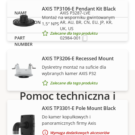
AXIS TP3106-E Pendant Kit Black
AXIS P3287-LVE
Montaż na wsporniku gwintowanym
AR, AU, BR, CN, EU, JP, KR,
1,5″ NPS
UK, US
Zalecane dla tego produktu
02984-001
AXIS TP3206-E Recessed Mount
Dyskretny montaż na suficie dla
wybranych kamer AXIS P32
Zalecane dla tego produktu
Pomoc techniczna i
zasoby
AXIS TP3301-E Pole Mount Black
Do kamer kopułkowych i
panoramicznych firmy Axis
Potrzebujesz informacji o produktach lub
Wymaga dodatkowych akcesoriów
oprogramowaniu firmy Axis albo pomocy jednego z