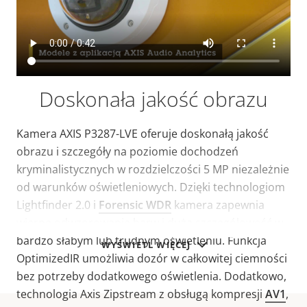
Doskonała jakość obrazu
Kamera AXIS P3287-LVE oferuje doskonałą jakość
obrazu i szczegóły na poziomie dochodzeń
kryminalistycznych w rozdzielczości 5 MP niezależnie
od warunków oświetleniowych. Dzięki technologiom
Lightfinder 2.0 i
Forensic WDR
kamera zapewnia
wierne odwzorowanie barw i dużą szczegółowość w
bardzo słabym lub trudnym oświetleniu. Funkcja
WYŚWIETL WIĘCEJ
OptimizedIR umożliwia dozór w całkowitej ciemności
bez potrzeby dodatkowego oświetlenia. Dodatkowo,
technologia Axis Zipstream z obsługą kompresji
AV1
,