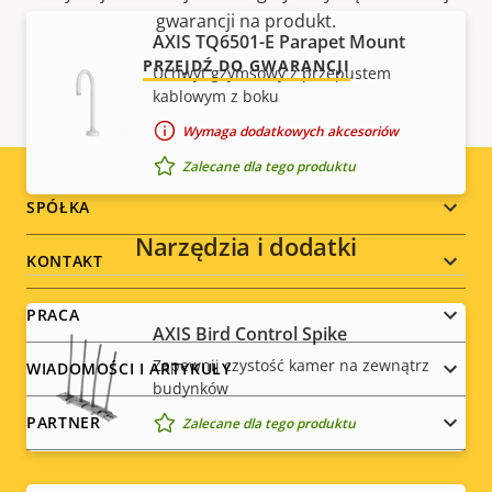
gwarancji na produkt.
AXIS TQ6501-E Parapet Mount
PRZEJDŹ DO GWARANCJI
Uchwyt gzymsowy z przepustem
kablowym z boku
Wymaga dodatkowych akcesoriów
Zalecane dla tego produktu
Footer
SPÓŁKA
Narzędzia i dodatki
menu
KONTAKT
PRACA
AXIS Bird Control Spike
Zapewnij czystość kamer na zewnątrz
WIADOMOŚCI I ARTYKUŁY
budynków
PARTNER
Zalecane dla tego produktu