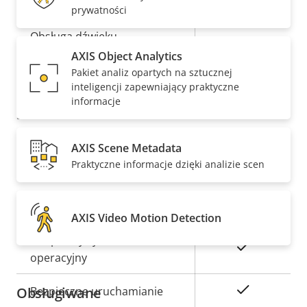
prywatności
Opis
Obsługa dźwięku
Wartość
–
nieruchomości
nieruchomości
AXIS Object Analytics
Wbudowany mikrofon
–
Pakiet analiz opartych na sztucznej
inteligencji zapewniający praktyczne
informacje
Sieć
AXIS Scene Metadata
Opis
Klasa PoE
Wartość
3
Praktyczne informacje dzięki analizie scen
nieruchomości
nieruchomości
Bezpieczeństwo
AXIS Video Motion Detection
Opis
Podpisany system
Wartość
Tak
nieruchomości
operacyjny
nieruchomości
Tak
Obsługiwane
Bezpieczne uruchamianie