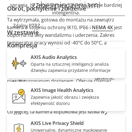
zabezpieczeniami
sprawią, że Twoja kamera sieciowa będzie bardziej
Obrót, pochylenie i zbliżenie
inteligentna.
Ta wytrzymała, gotowa do montażu na zewnątrz
Opis
Zdalny PTRZ
Wartość
–
kamera o stopniu ochrony IK10, IP66 i
NEMA 4X
jest
W zestawie
nieruchomości
nieruchomości
odporna na akty wandalizmu i uderzenia. Zakres
temperatur pracy wynosi od -40°C do 50°C, a
Kompresja
wbudowany przełącznik antywłamaniowy może
AXIS Audio Analytics
wykryć sabotaż.
Axis Edge Vault
, nasza sprzętowa
Opis
Wartość
Tak
Technologia Zipstream
Oparta na sztucznej inteligencji analiza
platforma cyberbezpieczeństwa, zabezpiecza
nieruchomości
nieruchomości
dźwięku zapewnia przydatne informacje
urządzenie i chroni poufne informacje przed
Baseline,
nieautoryzowanym dostępem. Oferuje również
H.264
High, Main
bezpieczne przechowywanie kluczy z certyfikatem
AXIS Image Health Analytics
FIPS 140-3 Level 3 w zakresie bezpiecznego
Zapewnia jakość obrazu i zwiększa
Tak
H.265
efektywność dozoru
przechowywania i obsługi kluczy kryptograficznych.
Co więcej, ta kamera kopułkowa jest łatwa w
On
AV1
instalacji, konserwacji i obsłudze.
AXIS Live Privacy Shield
Dźwięk
Uniwersalne, dynamiczne maskowanie