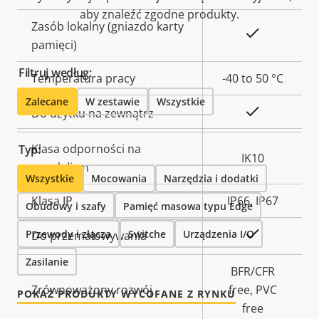
aby znaleźć zgodne produkty.
Zasób lokalny (gniazdo karty
Tak
pamięci)
Filtruj według:
Temperatura pracy
-40 to 50 °C
Zalecane
W zestawie
Wszystkie
Tak
Do użytku na zewnątrz
Klasa odporności na
Typ:
IK10
wandalizm
Wszystkie
Mocowania
Narzędzia i dodatki
Klasa IP
IP66, IP67
Obudowy i szafy
Pamięć masowa typu Edge
Tak
Przewody i złącza
Switche
Urządzenia I/O
Do przemalowywania
Zasilanie
BFR/CFR
Zrównoważony rozwój
free, PVC
POKAŻ PRODUKTY WYCOFANE Z RYNKU
free