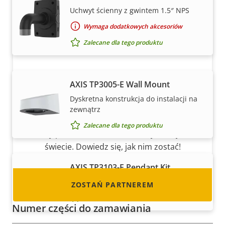
Uchwyt ścienny z gwintem 1.5″ NPS
Wymaga dodatkowych akcesoriów
Zalecane dla tego produktu
AXIS TP3005-E Wall Mount
Zostań partnerem
Dyskretna konstrukcja do instalacji na
Czy jesteś resellerem, dystrybutorem,
zewnątrz
integratorem systemów lub instalatorem?
Zalecane dla tego produktu
Mamy partnerów w niemal każdym kraju na
świecie. Dowiedz się, jak nim zostać!
AXIS TP3103-E Pendant Kit
Do wybranych kamer AXIS M32 i P32
ZOSTAŃ PARTNEREM
Zalecane dla tego produktu
Numer części do zamawiania