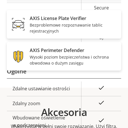
Secure
Element (CC
AXIS License Plate Verifier
Secure keystore
EAL6+, FIPS
Bezproblemowe rozpoznawanie tablic
140-3 Level
rejestracyjnych
3)
AXIS Perimeter Defender
Tak
Moduł Axis Edge
Wysoki poziom bezpieczeństwa i ochrona
obwodowa o dużym zasięgu
Ogólne
Opis
Wartość
Tak
Zdalne ustawianie ostrości
nieruchomości
nieruchomości
Tak
Zdalny zoom
Akcesoria
Wbudowane oświetlenie
Tak
w podczerwieni
Wykorzystaj w pełni swoje rozwiązanie. Użyj filtra,