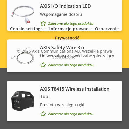
AXIS I/O Indication LED
Social
Wspomaganie dozoru
menu
Zalecane dla tego produktu
Cookie settings
Informacje prawne
Oznaczenie
Prywatność
AXIS Safety Wire 3 m
© 2026
Axis Communications AB. Wszelkie prawa
Uniwersalny przewód zabezpieczający
zastrzeżone.
Legal
Zalecane dla tego produktu
menu
AXIS T8415 Wireless Installation
Tool
Prostota w zasięgu ręki
Zalecane dla tego produktu