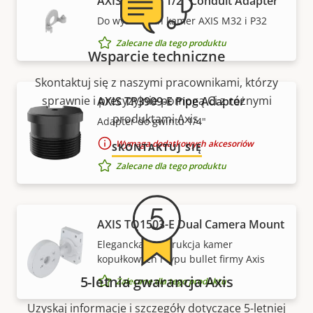
AXIS TP3602 1/2" Conduit Adapter
Do wybranych kamer AXIS M32 i P32
Zalecane dla tego produktu
Wsparcie techniczne
Skontaktuj się z naszymi pracownikami, którzy
sprawnie i precyzyjnie pomogą Ci z różnymi
AXIS TP3909-E Pipe Adapter
produktami Axis.
Adapter do gwintu 1/4"
Wymaga dodatkowych akcesoriów
SKONTAKTUJ SIĘ
Zalecane dla tego produktu
AXIS TQ1503-E Dual Camera Mount
Elegancka konstrukcja kamer
kopułkowych i typu bullet firmy Axis
5-letnia gwarancja Axis
Zalecane dla tego produktu
Uzyskaj informacje i szczegóły dotyczące 5-letniej