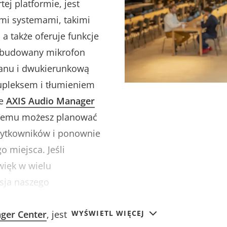
tej platformie, jest
mi systemami, takimi
, a także oferuje funkcje
 Wbudowany mikrofon
tanu i dwukierunkową
upleksem i tłumieniem
ie
AXIS Audio Manager
czemu możesz planować
użytkowników i ponownie
o miejsca. Jeśli
więk w wielu
rsja naszego
ia wieloma
ger Center
, jest
WYŚWIETL WIĘCEJ