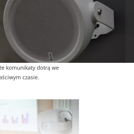
pieczeństwo i informacje oraz
. A jeśli głównym
arzanie muzyki w tle, AXIS
 wrażenia dźwiękowe i większy
ęk najwyższej jakości i
 Ponadto dzięki elastycznemu
o i priorytetyzacji treści
że komunikaty dotrą we
aściwym czasie.
rodukty.
Zacznij od
niego).