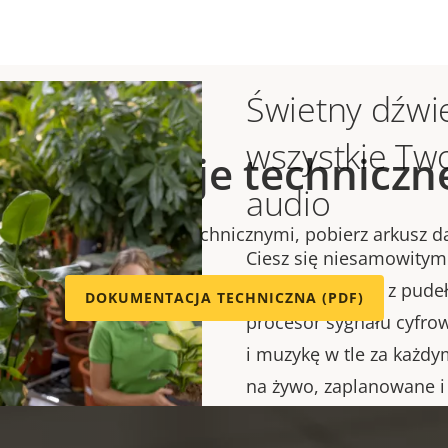
Świetny dźwię
wszystkie Tw
Specyfikacje techniczn
audio
się ze specyfikacjami technicznymi, pobierz arkusz d
Ciesz się niesamowity
wyjęcia głośnika z pud
DOKUMENTACJA TECHNICZNA (PDF)
procesor sygnału cyfrow
i muzykę w tle za każd
na żywo, zaplanowane i
pomagają poprawić efe