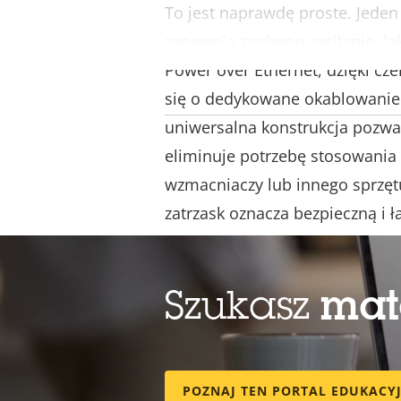
To jest naprawdę proste. Jede
zapewnia zarówno zasilanie, jak
Power over Ethernet, dzięki cz
się o dedykowane okablowanie 
uniwersalna konstrukcja pozwal
eliminuje potrzebę stosowania
wzmacniaczy lub innego sprzęt
zatrzask oznacza bezpieczną i ł
wygląda atrakcyjnie w dowolnym
stylowy, dostępny w kolorze bi
się do montażu na ścianach, suf
Szukasz
mat
zarówno wewnątrz, jak i w częś
instalacjach zewnętrznych — n
okapami.
POZNAJ TEN PORTAL EDUKACY