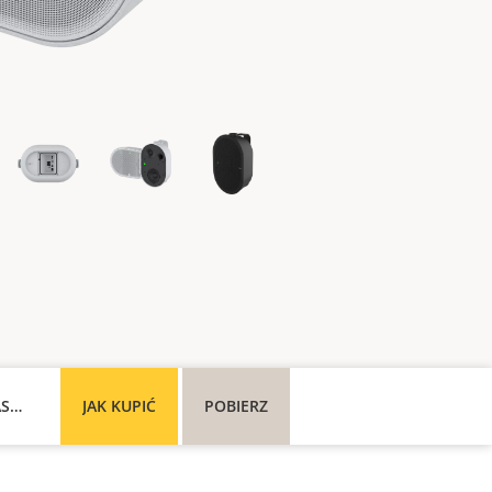
POMOC TECHNICZNA I ZASOBY
JAK KUPIĆ
POBIERZ