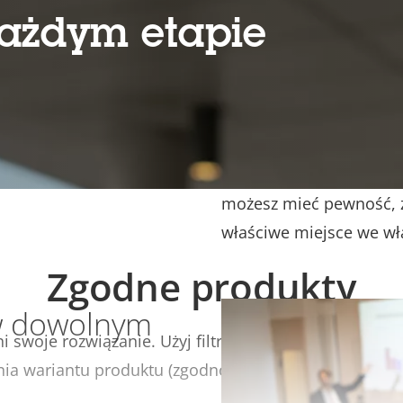
zapewniają ludziom bez
ażdym etapie
chronią Twoją własność
zastosowaniem jest odtw
C1110-E zapewni lepsze
zakres basów, czyli dźwi
odpowiednią atmosferę.
podziałowi na strefy audi
możesz mieć pewność, 
właściwe miejsce we wł
Zgodne produkty
 w dowolnym
i swoje rozwiązanie. Użyj filtra, aby znaleźć zgodne p
ia wariantu produktu (zgodność może na zależeć od 