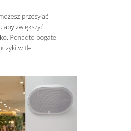
możesz przesyłać
, aby zwiększyć
lko. Ponadto bogate
zyki w tle.