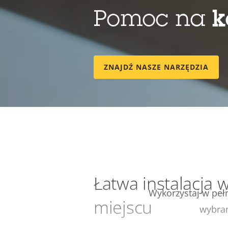
Pomoc na
k
ZNAJDŹ NASZE NARZĘDZIA
Łatwa instalacja
Wykorzystaj w pełn
miejscu
wybran