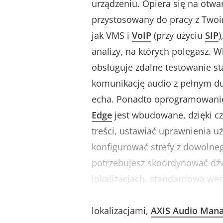
urządzeniu. Opiera się na otwar
przystosowany do pracy z Twoi
jak VMS i
VoIP
(przy użyciu
SIP
)
analizy, na których polegasz.
obsługuje zdalne testowanie s
komunikację audio z pełnym d
echa. Ponadto oprogramowan
Edge
jest wbudowane, dzięki 
treści, ustawiać uprawnienia 
konfigurować strefy z dowolneg
potrzebujesz skoordynować dź
lokalizacjach, standardowa we
oprogramowania do zarządzan
lokalizacjami,
AXIS Audio Mana