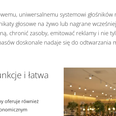
lowemu, uniwersalnemu systemowi głośników 
katy głosowe na żywo lub nagrane wcześniej
ną, chronić zasoby, emitować reklamy i nie ty
basów doskonale nadaje się do odtwarzania mu
nkcje i łatwa
wy oferuje również
konomicznym