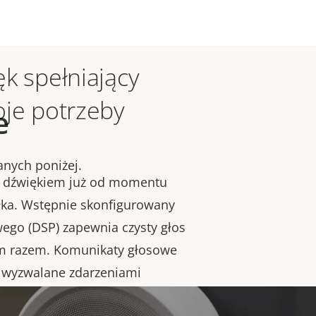
k spełniający
oje potrzeby
e
anych poniżej.
m dźwiękiem już od momentu
ełka. Wstępnie skonfigurowany
ego (DSP) zapewnia czysty głos
ym razem. Komunikaty głosowe
 wyzwalane zdarzeniami
ktywność operacyjną,