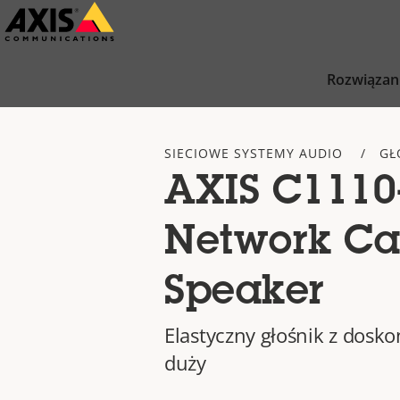
Przejdź
do
głównej
Rozwiązan
zawartości
SIECIOWE SYSTEMY AUDIO
GŁ
AXIS C1110
Network Ca
Speaker
Elastyczny głośnik z dosk
duży