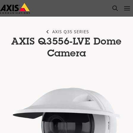
Przejdź
open s
Op
Clo
do
głównej
zawartości
AXIS Q35 SERIES
AXIS Q3556-LVE Dome
Camera