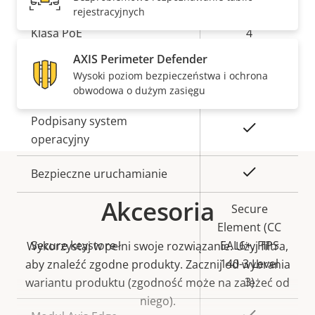
rejestracyjnych
Opis
Klasa PoE
Wartość
4
nieruchomości
nieruchomości
AXIS Perimeter Defender
Wysoki poziom bezpieczeństwa i ochrona
Bezpieczeństwo
obwodowa o dużym zasięgu
Opis
Podpisany system
Wartość
Tak
nieruchomości
operacyjny
nieruchomości
Tak
Bezpieczne uruchamianie
Akcesoria
Secure
Element (CC
Secure keystore
EAL6+, FIPS
Wykorzystaj w pełni swoje rozwiązanie. Użyj filtra,
140-3 Level
aby znaleźć zgodne produkty.
Zacznij od wybrania
3)
wariantu produktu (zgodność może na zależeć od
niego).