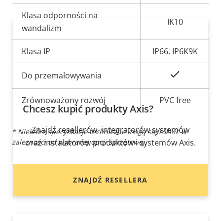
Klasa odporności na
IK10
wandalizm
Klasa IP
IP66, IP6K9K
Tak
Do przemalowywania
Zrównoważony rozwój
PVC free
Chcesz kupić produkty Axis?
Znajdź resellerów, integratorów systemów
* Niektóre specyfikacje techniczne mogą się różnić w
zależności od wybranej opcji sprzętowej.
oraz instalatorów produktów i systemów Axis.
ZNAJDŹ RESELLERA