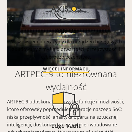
AXIS OS
Nasz system operacyjny dla urządzeń brzegowych
zbudowany z myślą o otwartości, przejrzystości i
cyberbezpieczeństwie.
WIĘCEJ INFORMACJI
ARTPEC-9 to niezrównana
wydajność
ARTPEC-9 udoskonala niezwykłe funkcje i możliwości,
które oferowały poprzednie generacje naszego SoC:
niska przepływność, analityka oparta na sztucznej
inteligencji, doskonałe obrazowanie i wbudowane
Edge Vault