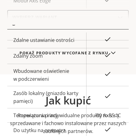
Tak
Moduł Axis Edge
Select
a
Ogólne
product
variant:
Opis
Wartość
Tak
Zdalne ustawianie ostrości
nieruchomości
nieruchomości
POKAŻ PRODUKTY WYCOFANE Z RYNKU
Tak
Zdalny zoom
Wbudowane oświetlenie
Tak
w podczerwieni
Zasób lokalny (gniazdo karty
Tak
Jak kupić
pamięci)
Temperatura pracy
Rozwiązania i indywidualne produkty Axis są
-50 to 55 °C
sprzedawane i fachowo instalowane przez naszych
Tak
Do użytku na zewnątrz
zaufanych partnerów.