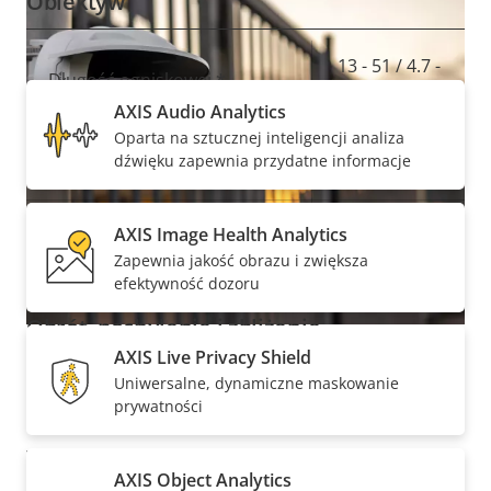
Obiektyw
W zestawie
Opis
Wartość
13 - 51 / 4.7 -
Długość ogniskowej *
nieruchomości
nieruchomości
10 mm
AXIS Audio Analytics
Oparta na sztucznej inteligencji analiza
33.1 - 8.5 /
Pole widzenia w poziomie *
dźwięku zapewnia przydatne informacje
101.8 - 44.0 °
18.5 - 4.8 /
AXIS Image Health Analytics
Pole widzenia w pionie *
54.0 - 24.6 °
Zapewnia jakość obrazu i zwiększa
efektywność dozoru
Obrót, pochylenie i zbliżenie
Solidna konstrukcja i mocna
AXIS Live Privacy Shield
Uniwersalne, dynamiczne maskowanie
zabezpieczenia
Opis
Zdalny PTRZ
Wartość
–
prywatności
nieruchomości
nieruchomości
Wykonana z wysokiej jakości aluminium solidna
Kompresja
AXIS Object Analytics
kamera ze stopniem ochrony IK10, IP66, IP6K9K i