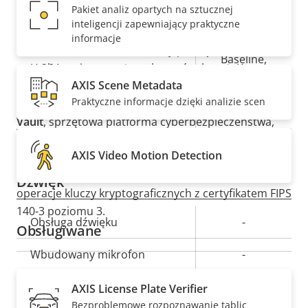
Pakiet analiz opartych na sztucznej
NEMA 4X
jest odporna na akty wandalizmu i
Opis
Wartość
Tak
Technologia Zipstream
inteligencji zapewniający praktyczne
uderzenia. Jej zakres temperatur roboczych wynosi
informacje
nieruchomości
nieruchomości
od -50°C do 55°C. Wbudowany przełącznik
Baseline,
antywłamaniowy może wykrywać sabotaż. Kamera
H.264
High, Main
AXIS Scene Metadata
może być zasilana prądem stałym i przez PoE, aby
Praktyczne informacje dzięki analizie scen
zapewnić redundancję zasilania. Ponadto
Axis Edge
Tak
H.265
Vault
, sprzętowa platforma cyberbezpieczeństwa,
chroni urządzenie i wrażliwe dane przed
On
AV1
AXIS Video Motion Detection
nieautoryzowanym dostępem. Ta technologia
oferuje dodatkowo bezpieczne przechowywanie i
Dźwięk
operacje kluczy kryptograficznych z certyfikatem FIPS
140-3 poziomu 3.
Opis
Obsługa dźwięku
Wartość
-
Obsługiwane
nieruchomości
nieruchomości
Wbudowany mikrofon
-
AXIS License Plate Verifier
Sieć
Bezproblemowe rozpoznawanie tablic