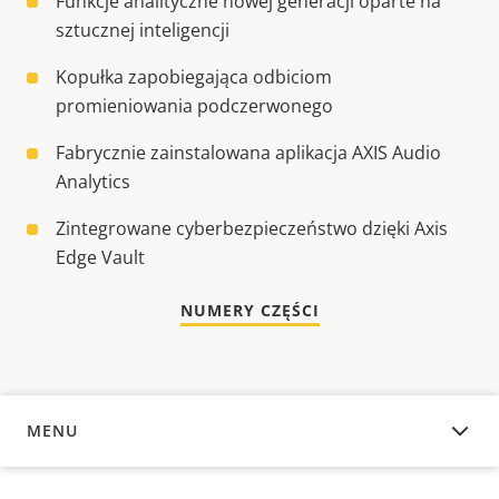
Funkcje analityczne nowej generacji oparte na
sztucznej inteligencji
Kopułka zapobiegająca odbiciom
promieniowania podczerwonego
Fabrycznie zainstalowana aplikacja AXIS Audio
Analytics
Zintegrowane cyberbezpieczeństwo dzięki Axis
Edge Vault
NUMERY CZĘŚCI
MENU
INFORMACJE OGÓLNE