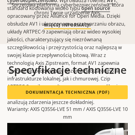
cyberbezpieczeństwo
. Wprowadza również
AV1
,
Sprzętowa platforma cyberbezpieczeństwa, która
standard kodowania wideo typu
open source
chroni Twoje urządzenie Axis.
opracowany przez Alliance for Open Media. Dzięki
obsłudze AV1 i ulepszonemu przetwarzaniu obrazu,
WIĘCEJ INFORMACJI
układy ARTPEC-9 zapewniają obraz wideo wysokiej
jakości, charakteryzujący się niezrównaną
szczegółowością i przejrzystością oraz najlepszą w
swojej klasie przepływnością bitową. Wraz z
technologią Axis Zipstream, format AV1 zapewnia
Specyfikacje techniczne
również bezproblemowy dozór wideo zarówno w
infrastrukturze lokalnej, jak i chmurowej. Czip
ARTPEC-9 zasila ponadto zaawansowane aplikacje
DOKUMENTACJA TECHNICZNA (PDF)
analityczne, które wykrywają obiekty wcześniej i
analizują zdarzenia jeszcze dokładniej.
Warianty: AXIS Q3556-LVE 51 mm / AXIS Q3556-LVE 10
mm