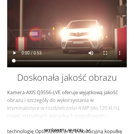
Doskonała jakość obrazu
Kamera AXIS Q3556-LVE oferuje wyjątkową jakość
obrazu i szczegóły do wykorzystania w
kryminalistyce w rozdzielczości 4 MP (do 120 kl./s),
nawet w trudnych warunkach pogodowych i
środowiskowych. Kamera jest wyposażona w
WYŚWIETL WIĘCEJ
technologię OptimizedIR oraz innowacyjną kopułkę