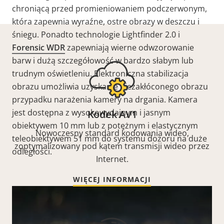
chroniącą przed promieniowaniem podczerwonym,
która zapewnia wyraźne, ostre obrazy w deszczu i
śniegu. Ponadto technologie Lightfinder 2.0 i
Forensic WDR
zapewniają wierne odwzorowanie
barw i dużą szczegółowość w bardzo słabym lub
trudnym oświetleniu. Elektroniczna stabilizacja
obrazu umożliwia uzyskanie niezakłóconego obrazu
przypadku narażenia kamery na drgania. Kamera
jest dostępna z wysokowydajnym i jasnym
Kodek AV1
obiektywem 10 mm lub z potężnym i elastycznym
Nowoczesny standard kodowania wideo,
teleobiektywem 51 mm do systemu dozoru na duże
zoptymalizowany pod kątem transmisji wideo przez
odległości.
Internet.
WIĘCEJ INFORMACJI