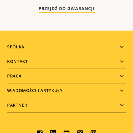
PRZEJDŹ DO GWARANCJI
Footer
SPÓŁKA
menu
KONTAKT
PRACA
WIADOMOŚCI I ARTYKUŁY
PARTNER