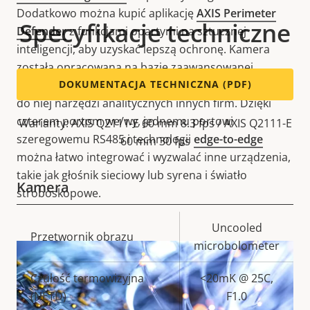
Dodatkowo można kupić aplikację
AXIS Perimeter
Specyfikacje techniczne
Defender
z funkcjami opartymi na sztucznej
inteligencji, aby uzyskać lepszą ochronę. Kamera
została opracowana na bazie zaawansowanej
platformy analitycznej, która umożliwia dodawanie
DOKUMENTACJA TECHNICZNA (PDF)
do niej narzędzi analitycznych innych firm. Dzięki
czterem portom we/wy, jednemu portowi
Warianty: AXIS Q2111-E 60 mm 8.3 fps / AXIS Q2111-E
szeregowemu RS485 i technologii
edge-to-edge
60 mm 30 fps
można łatwo integrować i wyzwalać inne urządzenia,
takie jak głośnik sieciowy lub syrena i światło
Kamera
stroboskopowe.
Opis
Wartość
Uncooled
Przetwornik obrazu
nieruchomości
nieruchomości
microbolometer
Czułość termowizyjna
<20mK @ 25C,
(NETD)
F1.0