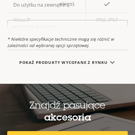
niego).
Tak
Do użytku na zewnątrz
Klasa IP
IP66, IP67
Select
a
product
variant:
* Niektóre specyfikacje techniczne mogą się różnić w
zależności od wybranej opcji sprzętowej.
POKAŻ PRODUKTY WYCOFANE Z RYNKU
Znajdź pasujące
akcesoria