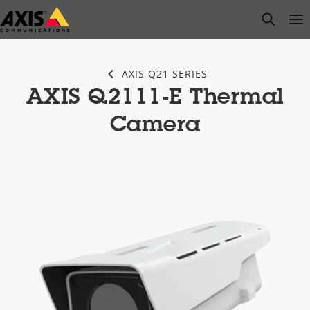
Przejdź
open s
Op
Clo
do
głównej
zawartości
AXIS Q21 SERIES
AXIS Q2111-E Thermal
Camera