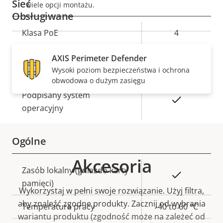
Sieć
wiele opcji montażu.
Obsługiwane
Opis
Klasa PoE
Wartość
4
nieruchomości
nieruchomości
AXIS Perimeter Defender
Bezpieczeństwo
Wysoki poziom bezpieczeństwa i ochrona
obwodowa o dużym zasięgu
Opis
Podpisany system
Wartość
Tak
nieruchomości
operacyjny
nieruchomości
Ogólne
Akcesoria
Opis
Zasób lokalny (gniazdo karty
Wartość
Tak
nieruchomości
pamięci)
nieruchomości
Wykorzystaj w pełni swoje rozwiązanie. Użyj filtra,
aby znaleźć zgodne produkty.
Zacznij od wybrania
Temperatura pracy
-40 to 60 °C
wariantu produktu (zgodność może na zależeć od