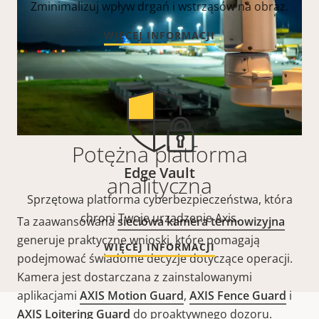
Zminimalizuj wpływ drgań i wstrząsów na obraz.
WIĘCEJ INFORMACJI
Potężna platforma
Edge Vault
analityczna
Sprzętowa platforma cyberbezpieczeństwa, która
chroni Twoje urządzenie Axis.
Ta zaawansowana
sieciowa kamera termowizyjna
generuje praktyczne wnioski, które pomagają
WIĘCEJ INFORMACJI
podejmować świadome decyzje dotyczące operacji.
Kamera jest dostarczana z zainstalowanymi
aplikacjami
AXIS Motion Guard
,
AXIS Fence Guard
i
AXIS Loitering Guard
do proaktywnego dozoru.