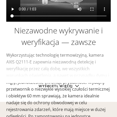
Niezawodne wykrywanie i
weryfikacja — zawsze
Wykorzystując technologię termowizyjną, kamera
AXIS Q2111-E zapewnia niezawodną detekcję i
weryfikację przez całą dobę, we wszystkich
warunkach oświetlenia, a nawet w przypadku dymu i
mgły, jednocześnie chroniąc prywatność. Wydajny
WYŚWIETL WIĘCEJ
przetwornik o niezwykle wysokiej czułości termicznej
i obiektyw 60 mm sprawiają, że kamera idealnie
nadaje się do ochrony obwodowej w celu
rejestrowania zdarzeń, które mają miejsce w dużej
odległości. Po zamontowaniu na jednostce