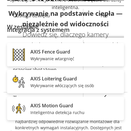
inteligentna.
Wykrywanie na podstawie ciepła —
Opis
Obsługa dźwięku
Wartość
Yes
niezależnie od widoczności
nieruchomości
nieruchomości
W zestawie
Integracja z systemem
Dowiedz się, dlaczego kamery
termowizyjne to niezawodne narzędzia
Opis
Wartość
Tak
Detekcja dźwięku
AXIS Fence Guard
do detekcji i weryfikacji.
nieruchomości
nieruchomości
Wykrywanie wtargnięć
Aktywne zabezpieczenie
Tak
przeciwsabotażowe
PRZEJDŹ DO OBRAZOWANIA TERMOWIZYJNEGO
AXIS Loitering Guard
Wejścia/wyjścia alarmowe
4
Wykrywanie włóczących się osób
Tak
Złącza szeregowe
UWAGA
AXIS Motion Guard
Kamery AXIS Q21 Series nie zawierają akcesoriów
Tak
Inteligentna detekcja ruchu
Wizyjna detekcja ruchu
montażowych. Należy je nabyć oddzielnie, wybierając
najbardziej odpowiednie rozwiązanie montażowe dla
konkretnych wymagań instalacyjnych. Dostępnych jest