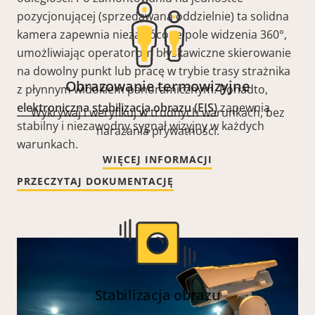
pozycjonującej (sprzedawana oddzielnie) ta solidna
kamera zapewnia niezakłócone pole widzenia 360°,
umożliwiając operatorom błyskawiczne skierowanie
na dowolny punkt lub pracę w trybie trasy strażnika
Obrazowanie termowizyjne
z płynnym widokiem panoramicznym. Ponadto,
elektroniczna stabilizacja obrazu (EIS)
zapewnia
Wykrywaj i weryfikuj w trudnych warunkach, bez
stabilny i niezawodny sygnał wizyjny w każdych
narażania prywatności.
warunkach.
WIĘCEJ INFORMACJI
PRZECZYTAJ DOKUMENTACJĘ
Stabilizacja obrazu