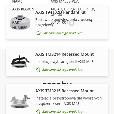
AXIS M4338-PLVE
AR, AU, BR, CN, EU, JP, KR,
AXIS T94T02D Pendant Kit
UK, US
Zestaw do podwieszania z osłoną
03131-001
pogodową
Zalecane dla tego produktu
AXIS TM3214 Recessed Mount
Instalacja wybranej serii AXIS M43
Pomoc techniczna i
Zalecane dla tego produktu
zasoby
AXIS TM3215 Recessed Mount
Potrzebujesz informacji o produktach lub
Instalacja przystropowa dla wybranych
oprogramowaniu firmy Axis albo pomocy jednego z
urządzeń z serii AXIS M43
naszych ekspertów?
Zalecane dla tego produktu