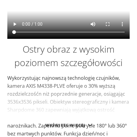
Ostry obraz z wysokim
poziomem szczegółowości
Wykorzystując najnowszą technologię czujników,
kamera AXIS M4338-PLVE oferuje o 30% wyższą
rozdzielczośćn niż poprzednie generacje, osiągając
3536x3536 pikseli. Obiektyw stereograficzny i kamera
Sharpdome 360 zapewniają wyjątkową ostrość
obrazu na krawędziach i doskonałą jakość obrazu w
WYŚWIETL WIĘCEJ
narożnikach. Zapewnia pełne pokrycie 180° lub 360°
bez martwych punktów. Funkcja dzień/noc i