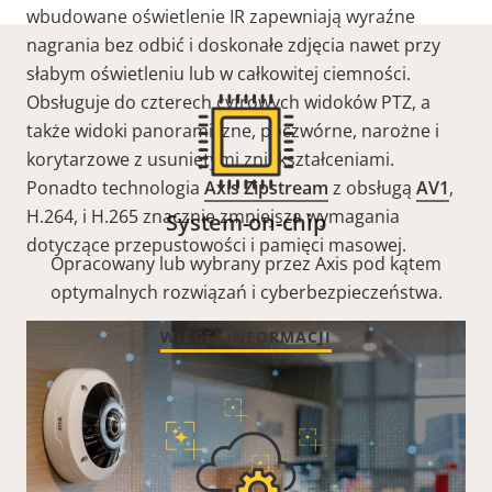
wbudowane oświetlenie IR zapewniają wyraźne
nagrania bez odbić i doskonałe zdjęcia nawet przy
słabym oświetleniu lub w całkowitej ciemności.
Obsługuje do czterech cyfrowych widoków PTZ, a
także widoki panoramiczne, poczwórne, narożne i
korytarzowe z usuniętymi zniekształceniami.
Ponadto technologia
Axis Zipstream
z obsługą
AV1
,
H.264, i H.265 znacznie zmniejsza wymagania
System-on-chip
dotyczące przepustowości i pamięci masowej.
Opracowany lub wybrany przez Axis pod kątem
optymalnych rozwiązań i cyberbezpieczeństwa.
WIĘCEJ INFORMACJI