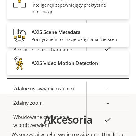
inteligencji zapewniający praktyczne
Bezpieczeństwo
informacje
Opis
Podpisany system
Wartość
Tak
AXIS Scene Metadata
nieruchomości
operacyjny
nieruchomości
Praktyczne informacje dzięki analizie scen
Tak
Bezpieczne uruchamianie
AXIS Video Motion Detection
Ogólne
Opis
Zdalne ustawianie ostrości
Wartość
–
nieruchomości
nieruchomości
Zdalny zoom
–
Akcesoria
Wbudowane oświetlenie
Tak
w podczerwieni
Wykorzystaj w pełni swoje rozwiązanie. Użyj filtra,