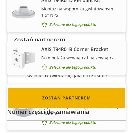
AXIS T94K01D Pendant Kit
Montaż na wsporniku gwintowanym
1,5″ NPS
Zalecane dla tego produktu
Zostań partnerem
AXIS T94R01B Corner Bracket
Czy jesteś resellerem, dystrybutorem,
Do montażu wewnątrz i na zewnątrz
integratorem systemów lub instalatorem?
Mamy partnerów w niemal każdym kraju na
Zalecane dla tego produktu
świecie. Dowiedz się, jak nim zostać!
AXIS T94S01P Conduit Back Box
ZOSTAŃ PARTNEREM
Zewnętrzna skrzynka na okablowanie z
wejściem na przewód, poziom ochrony
Numer części do zamawiania
IP66/IP67
Zalecane dla tego produktu