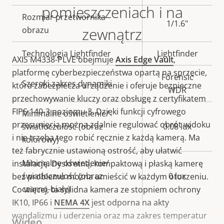
nieruchomości
nieruchomości
pomieszczeniach i na
Rozmiar przetwornika
1/1.6"
zewnątrz
obrazu
Technologia Lightfinder
Lightfinder
AXIS M4338-PLVE obejmuje
Axis Edge Vault
,
platformę cyberbezpieczeństwa opartą na sprzęcie,
Forensic
Szeroki zakres dynamiki
która zabezpiecza urządzenie i oferuje bezpieczne
WDR
przechowywanie kluczy oraz obsługę z certyfikatem
FIPS 140-3 poziomu 3. Dzięki funkcji cyfrowego
Minimalne oświetlenie/
przesunięcia można zdalnie regulować obrót widoku
światłoczułość (obraz
0.08 lux
i nie trzeba tego robić ręcznie z każdą kamerą. Ma
kolorowy)
też fabrycznie ustawioną ostrość, aby ułatwić
Minimalne oświetlenie/
instalację. Dyskretną, kompaktową i płaską kamerę
światłoczułość (obraz
0 lux
bez problemu można umieścić w każdym otoczeniu.
czarno-biały)
Co więcej, ta solidna kamera ze stopniem ochrony
IK10, IP66 i
NEMA 4X
jest odporna na akty
wandalizmu i uderzenia oraz ma zakres temperatur
Wideo