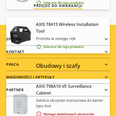
Zalecane dla tego produktu
PRZEJDŹ DO GWARANCJI
AXIS T8415 Wireless Installation
Tool
Footer
Prostota w zasięgu ręki
SPÓŁKA
Zalecane dla tego produktu
menu
KONTAKT
Obudowy i szafy
PRACA
WIADOMOŚCI I ARTYKUŁY
AXIS T98A16-VE Surveillance
PARTNER
Cabinet
Solidna skrzynka montażowa do kamer
typu box
Wymaga dodatkowych akcesoriów