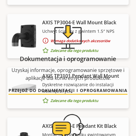
AXIS TP3004-E Wall Mount Black
Uchwyt ścienny z gwintem 1.5″ NPS
Wymaga dodatkowych akcesoriów
Zalecane dla tego produktu
Dokumentacja i oprogramowanie
Uzyskaj informacje, oprogramowanie sprzętowe i
AXIS TP3101 Pendant Wall Mount
aplikacje dla konkretnych produktów.
Dyskretne rozwiązanie do instalacji
PRZEJDŹ DO DOKUMENTACJI I OPROGRAMOWANIA
wewnętrznych
Zalecane dla tego produktu
AXIS TP3106-E Pendant Kit Black
Montaż na wsporniku gwintowanym