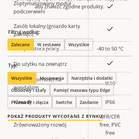
Zoptymalizowany moduł
aby znaleźć zgodne produkty.
Tak
podczerwieni
Zasób lokalny (gniazdo karty
Tak
Filtruj według:
pamięci)
Zalecane
W zestawie
Wszystkie
Temperatura pracy
-40 to 50 °C
Tak
Do użytku na zewnątrz
Typ:
Wszystkie
Mocowania
Narzędzia i dodatki
Klasa odporności na
IK10
wandalizm
Obudowy i szafy
Pamięć masowa typu Edge
Klasa IP
IP66
Przewody i złącza
Switche
Zasilanie
POKAŻ PRODUKTY WYCOFANE Z RYNKU
BFR/CFR
Zrównoważony rozwój
free, PVC
free