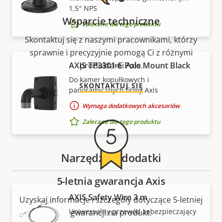
1,5″ NPS
Wsparcie techniczne
Zalecane dla tego produktu
Skontaktuj się z naszymi pracownikami, którzy
sprawnie i precyzyjnie pomogą Ci z różnymi
AXIS TP3301-E Pole Mount Black
produktami Axis.
Do kamer kopułkowych i
SKONTAKTUJ SIĘ
panoramicznych firmy Axis
Wymaga dodatkowych akcesoriów
Zalecane dla tego produktu
Narzędzia i dodatki
5-letnia gwarancja Axis
AXIS Safety Wire 3 m
Uzyskaj informacje i szczegóły dotyczące 5-letniej
Uniwersalny przewód zabezpieczający
gwarancji na produkt.