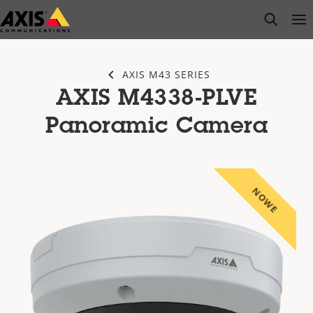
Przejdź
open s
Op
Clo
do
głównej
zawartości
AXIS M43 SERIES
AXIS M4338-PLVE
Panoramic Camera
NOWE