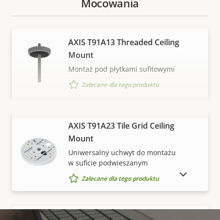
Mocowania
AXIS T91A13 Threaded Ceiling
Mount
Montaż pod płytkami sufitowymi
Zalecane dla tego produktu
WYŚWIETL WIĘCEJ
AXIS T91A23 Tile Grid Ceiling
Mount
Uniwersalny uchwyt do montażu
w suficie podwieszanym
POKAŻ PRODUKTY WYCOFANE Z RYNKU
Zalecane dla tego produktu
AXIS T91A33 Lighting Track Mount