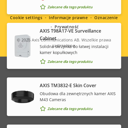
Social
Zalecane dla tego produktu
menu
Cookie settings
Informacje prawne
Oznaczenie
Prywatność
AXIS T98A17-VE Surveillance
Cabinet
© 2026
Axis Communications AB. Wszelkie prawa
zastrzeżone.
Solidna skrzynka do łatwej instalacji
Legal
kamer kopułkowych
menu
Zalecane dla tego produktu
AXIS TM3832-E Skin Cover
Obudowa dla zewnętrznych kamer AXIS
M43 Cameras
Zalecane dla tego produktu