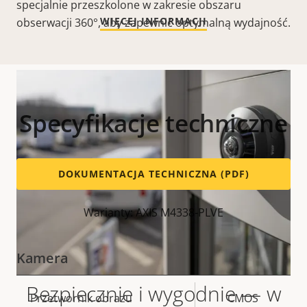
specjalnie przeszkolone w zakresie obszaru
WIĘCEJ INFORMACJI
obserwacji 360°, aby zapewnić optymalną wydajność.
Specyfikacje techniczne
DOKUMENTACJA TECHNICZNA (PDF)
Warianty: AXIS M4338-PLVE
Kamera
Bezpiecznie i wygodnie — w
Opis
Przetwornik obrazu
Wartość
CMOS