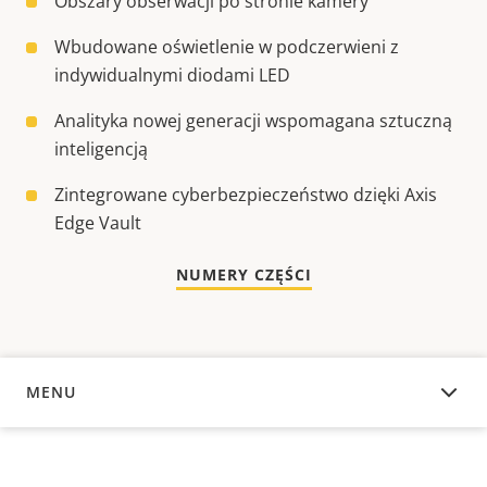
Obszary obserwacji po stronie kamery
Wbudowane oświetlenie w podczerwieni z
indywidualnymi diodami LED
Analityka nowej generacji wspomagana sztuczną
inteligencją
Zintegrowane cyberbezpieczeństwo dzięki Axis
Edge Vault
NUMERY CZĘŚCI
MENU
INFORMACJE OGÓLNE