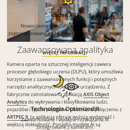
Kodek AV1
Nowoczesny standard kodowania wideo,
zoptymalizowany pod kątem transmisji wideo przez
Internet.
Zaawansowana analityka
WIĘCEJ INFORMACJI
Kamera oparta na sztucznej inteligencji zawiera
procesor głębokiego uczenia (DLPU), który umożliwia
korzystanie z zaawansowanych funkcji i potężnych
narzędzi analitycznych lokalnie w urządzeniu. Z
fabrycznie zainstalowaną aplikacją
AXIS Object
Analytics
do wykrywania i klasyfikowania ludzi,
Technologia OptimizedIR
pojazdów i typów pojazdów. Obecnie, w połączeniu z
ARTPEC 9
, ta aplikacja oferuje wyższą wydajność i
Zaawansowane i wydajne rozwiązania IR
większą dokładność. Ponadto modele AI są
zintegrowane z kamerami.