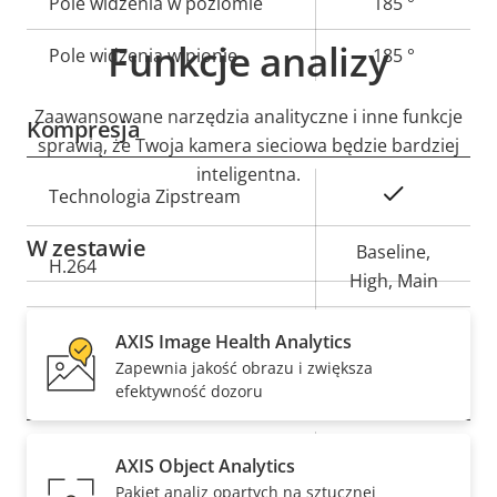
Pole widzenia w poziomie
185 °
Funkcje analizy
Pole widzenia w pionie
185 °
Zaawansowane narzędzia analityczne i inne funkcje
Kompresja
sprawią, że Twoja kamera sieciowa będzie bardziej
inteligentna.
Opis
Wartość
Tak
Technologia Zipstream
nieruchomości
nieruchomości
W zestawie
Baseline,
H.264
High, Main
Tak
H.265
AXIS Image Health Analytics
Zapewnia jakość obrazu i zwiększa
Dźwięk
efektywność dozoru
Opis
Obsługa dźwięku
Wartość
–
AXIS Object Analytics
nieruchomości
nieruchomości
Pakiet analiz opartych na sztucznej