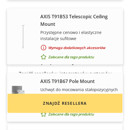
AXIS T91B53 Telescopic Ceiling
Mount
Przystępne cenowo i elastyczne
instalacje sufitowe
Wymaga dodatkowych akcesoriów
Zalecane dla tego produktu
Chcesz kupić produkty Axis?
Znajdź resellerów, integratorów systemów
oraz instalatorów produktów i systemów Axis.
AXIS T91B67 Pole Mount
Uchwyt do mocowania stałopozycyjnych
kamer kopułkowych na słupie
ZNAJDŹ RESELLERA
Wymaga dodatkowych akcesoriów
Zalecane dla tego produktu