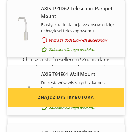
AXIS T91D62 Telescopic Parapet
Mount
Elastyczna instalacja gzymsowa dzięki
uchwytowi teleskopowemu
Wymaga dodatkowych akcesoriów
Chcesz sprzedawać produkty Axis?
Zalecane dla tego produktu
Chcesz zostać resellerem? Znajdź dane
kontaktowe dystrybutorów produktów
AXIS T91E61 Wall Mount
i systemów Axis.
Do zestawów wiszących z kamerą
kopułkową Axis
ZNAJDŹ DYSTRYBUTORA
Wymaga dodatkowych akcesoriów
Zalecane dla tego produktu