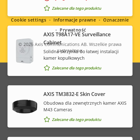
Social
Zalecane dla tego produktu
menu
Cookie settings
Informacje prawne
Oznaczenie
Prywatność
AXIS T98A17-VE Surveillance
Cabinet
© 2026
Axis Communications AB. Wszelkie prawa
zastrzeżone.
Solidna skrzynka do łatwej instalacji
Legal
kamer kopułkowych
menu
Zalecane dla tego produktu
AXIS TM3832-E Skin Cover
Obudowa dla zewnętrznych kamer AXIS
M43 Cameras
Zalecane dla tego produktu