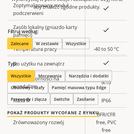
Zoptymalizowany moduł
aby znaleźć zgodne produkty.
Tak
podczerwieni
Zasób lokalny (gniazdo karty
Tak
Filtruj według:
pamięci)
Zalecane
W zestawie
Wszystkie
Temperatura pracy
-40 to 50 °C
Tak
Typ:
Do użytku na zewnątrz
Wszystkie
Mocowania
Narzędzia i dodatki
Klasa odporności na
IK10
wandalizm
Obudowy i szafy
Pamięć masowa typu Edge
Przewody i złącza
Switche
Zasilanie
Klasa IP
IP66
POKAŻ PRODUKTY WYCOFANE Z RYNKU
BFR/CFR
Zrównoważony rozwój
free, PVC
free