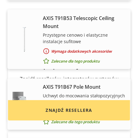
AXIS T91B53 Telescopic Ceiling
Mount
Przystępne cenowo i elastyczne
instalacje sufitowe
Wymaga dodatkowych akcesoriów
Zalecane dla tego produktu
Chcesz kupić produkty Axis?
Znajdź resellerów, integratorów systemów
oraz instalatorów produktów i systemów Axis.
AXIS T91B67 Pole Mount
Uchwyt do mocowania stałopozycyjnych
kamer kopułkowych na słupie
ZNAJDŹ RESELLERA
Wymaga dodatkowych akcesoriów
Zalecane dla tego produktu