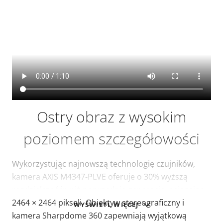
Ostry obraz z wysokim
poziomem szczegółowości
Wykorzystując najnowszą technologię czujników,
kamera AXIS M4347-PLVE oferuje o 30% wyższą
rozdzielczośćn niż poprzednie generacje, osiągając
2464 × 2464 pikseli. Obiektyw stereograficzny i
WYŚWIETL WIĘCEJ
kamera Sharpdome 360 zapewniają wyjątkową