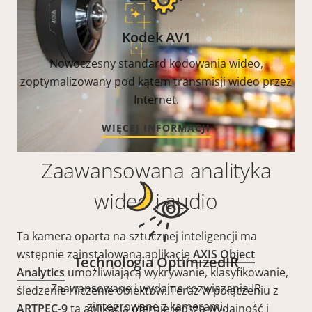
Kodek AV1
Nowoczesny standard kodowania wideo,
zoptymalizowany pod kątem transmisji wideo przez
Internet.
WIĘCEJ INFORMACJI
Zaawansowana analityka
wideo i audio
Ta kamera oparta na sztucznej inteligencji ma
wstępnie zainstalowaną aplikację
AXIS Object
Technologia OptimizedIR
Analytics
umożliwiającą wykrywanie, klasyfikowanie,
Zaawansowane i wydajne rozwiązania IR
śledzenie i liczenie obiektów. Teraz w połączeniu z
zintegrowane z kamerami.
ARTPEC-9
ta aplikacja oferuje lepszą wydajność i