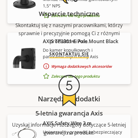
1,5″ NPS
Wsparcie techniczne
Zalecane dla tego produktu
Skontaktuj się z naszymi pracownikami, którzy
sprawnie i precyzyjnie pomogą Ci z różnymi
AXIS TP3301-E Pole Mount Black
produktami Axis.
Do kamer kopułkowych i
SKONTAKTUJ SIĘ
panoramicznych firmy Axis
Wymaga dodatkowych akcesoriów
Zalecane dla tego produktu
Narzędzia i dodatki
5-letnia gwarancja Axis
AXIS Safety Wire 3 m
Uzyskaj informacje i szczegóły dotyczące 5-letniej
Uniwersalny przewód zabezpieczający
gwarancji na produkt.