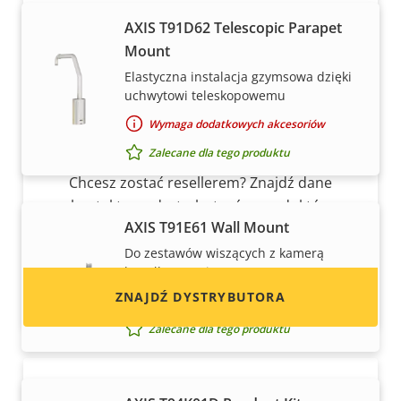
AXIS T91D62 Telescopic Parapet
Mount
Elastyczna instalacja gzymsowa dzięki
uchwytowi teleskopowemu
Wymaga dodatkowych akcesoriów
Chcesz sprzedawać produkty Axis?
Zalecane dla tego produktu
Chcesz zostać resellerem? Znajdź dane
kontaktowe dystrybutorów produktów
AXIS T91E61 Wall Mount
i systemów Axis.
Do zestawów wiszących z kamerą
kopułkową Axis
ZNAJDŹ DYSTRYBUTORA
Wymaga dodatkowych akcesoriów
Zalecane dla tego produktu