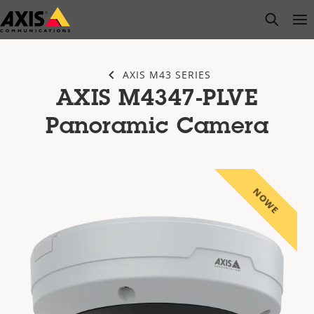
Przejdź
open s
Op
Clo
do
głównej
zawartości
AXIS M43 SERIES
AXIS M4347-PLVE
Panoramic Camera
NOWE