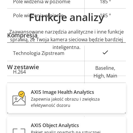
Pole widzenia w poziomie
185 °
Funkcje analizy
Pole widzenia w pionie
185 °
Zaawansowane narzędzia analityczne i inne funkcje
Kompresja
sprawią, że Twoja kamera sieciowa będzie bardziej
inteligentna.
Opis
Wartość
Tak
Technologia Zipstream
nieruchomości
nieruchomości
W zestawie
Baseline,
H.264
High, Main
Tak
H.265
AXIS Image Health Analytics
Zapewnia jakość obrazu i zwiększa
Dźwięk
efektywność dozoru
Opis
Wartość
Tak
Obsługa dźwięku
AXIS Object Analytics
nieruchomości
nieruchomości
Pakiet analiz opartych na sztucznej