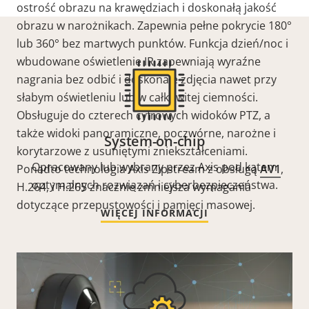
ostrość obrazu na krawędziach i doskonałą jakość
obrazu w narożnikach. Zapewnia pełne pokrycie 180°
lub 360° bez martwych punktów. Funkcja dzień/noc i
wbudowane oświetlenie IR zapewniają wyraźne
nagrania bez odbić i doskonałe zdjęcia nawet przy
słabym oświetleniu lub w całkowitej ciemności.
Obsługuje do czterech cyfrowych widoków PTZ, a
także widoki panoramiczne, poczwórne, narożne i
System-on-chip
korytarzowe z usuniętymi zniekształceniami.
Opracowany lub wybrany przez Axis pod kątem
Ponadto technologia Axis Zipstream z obsługą
AV1
,
optymalnych rozwiązań i cyberbezpieczeństwa.
H.264, i H.265 znacznie zmniejsza wymagania
dotyczące przepustowości i pamięci masowej.
WIĘCEJ INFORMACJI