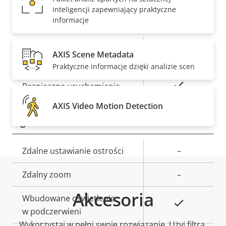
inteligencji zapewniający praktyczne
Bezpieczeństwo
informacje
Opis
Podpisany system
Wartość
Tak
AXIS Scene Metadata
nieruchomości
operacyjny
nieruchomości
Praktyczne informacje dzięki analizie scen
Tak
Bezpieczne uruchamianie
AXIS Video Motion Detection
Ogólne
Opis
Zdalne ustawianie ostrości
Wartość
–
nieruchomości
nieruchomości
Zdalny zoom
–
Akcesoria
Wbudowane oświetlenie
Tak
w podczerwieni
Wykorzystaj w pełni swoje rozwiązanie. Użyj filtra,