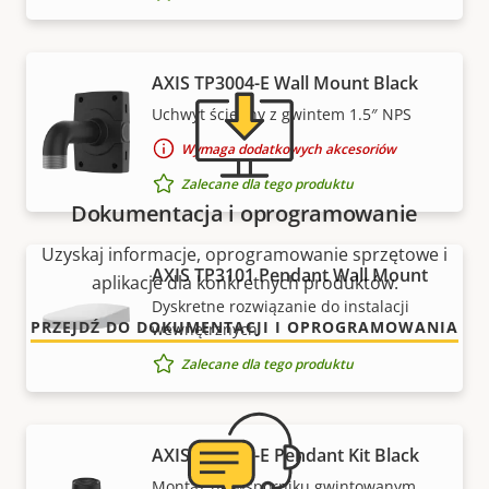
AXIS TP3004-E Wall Mount Black
Uchwyt ścienny z gwintem 1.5″ NPS
Wymaga dodatkowych akcesoriów
Zalecane dla tego produktu
Dokumentacja i oprogramowanie
Uzyskaj informacje, oprogramowanie sprzętowe i
AXIS TP3101 Pendant Wall Mount
aplikacje dla konkretnych produktów.
Dyskretne rozwiązanie do instalacji
PRZEJDŹ DO DOKUMENTACJI I OPROGRAMOWANIA
wewnętrznych
Zalecane dla tego produktu
AXIS TP3106-E Pendant Kit Black
Montaż na wsporniku gwintowanym