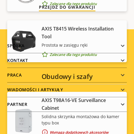
Zalecane dla tego produktu
PRZEJDŹ DO GWARANCJI
AXIS T8415 Wireless Installation
Tool
Footer
Prostota w zasięgu ręki
SPÓŁKA
Zalecane dla tego produktu
menu
KONTAKT
Obudowy i szafy
PRACA
WIADOMOŚCI I ARTYKUŁY
AXIS T98A16-VE Surveillance
PARTNER
Cabinet
Solidna skrzynka montażowa do kamer
typu box
Wymaga dodatkowych akcesoriów