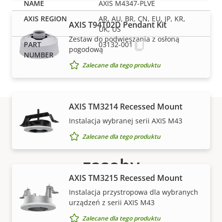
AXIS M4347-PLVE
AR, AU, BR, CN, EU, JP, KR,
AXIS T94T02D Pendant Kit
UK, US
Zestaw do podwieszania z osłoną
03132-001
pogodową
Zalecane dla tego produktu
AXIS TM3214 Recessed Mount
Instalacja wybranej serii AXIS M43
Pomoc techniczna i
Zalecane dla tego produktu
zasoby
AXIS TM3215 Recessed Mount
Potrzebujesz informacji o produktach lub
Instalacja przystropowa dla wybranych
oprogramowaniu firmy Axis albo pomocy jednego z
urządzeń z serii AXIS M43
naszych ekspertów?
Zalecane dla tego produktu