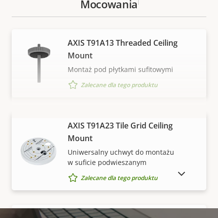
Mocowania
AXIS T91A13 Threaded Ceiling
Mount
Montaż pod płytkami sufitowymi
Zalecane dla tego produktu
WYŚWIETL WIĘCEJ
AXIS T91A23 Tile Grid Ceiling
Mount
Uniwersalny uchwyt do montażu
w suficie podwieszanym
POKAŻ PRODUKTY WYCOFANE Z RYNKU
Zalecane dla tego produktu