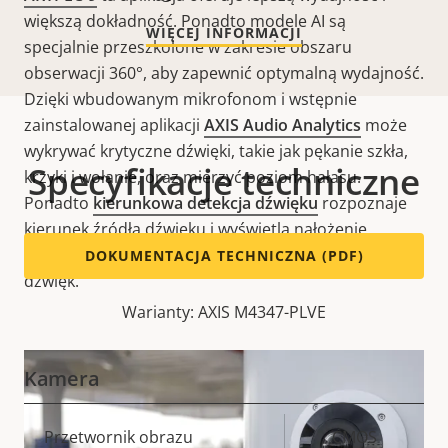
większą dokładność. Ponadto modele AI są
WIĘCEJ INFORMACJI
specjalnie przeszkolone w zakresie obszaru
obserwacji 360°, aby zapewnić optymalną wydajność.
Dzięki wbudowanym mikrofonom i wstępnie
zainstalowanej aplikacji
AXIS Audio Analytics
może
wykrywać krytyczne dźwięki, takie jak pękanie szkła,
Specyfikacje techniczne
krzyki i wołanie, oraz mierzyć poziom hałasu.
Ponadto
kierunkowa detekcja dźwięku
rozpoznaje
kierunek źródła dźwięku i wyświetla nałożenie
wizualne pokazujące dokładnie, skąd pochodzi
DOKUMENTACJA TECHNICZNA (PDF)
dźwięk.
Warianty: AXIS M4347-PLVE
Kamera
Opis
Przetwornik obrazu
Wartość
CMOS