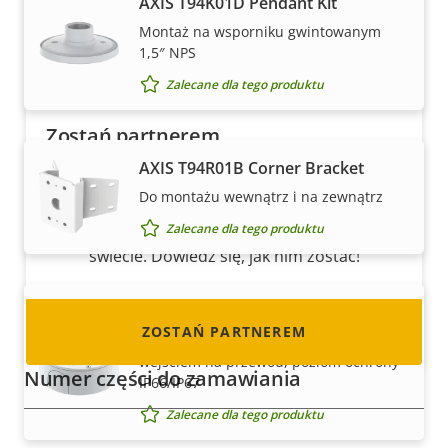
AXIS T94K01D Pendant Kit
Montaż na wsporniku gwintowanym
1,5″ NPS
Zalecane dla tego produktu
Zostań partnerem
AXIS T94R01B Corner Bracket
Czy jesteś resellerem, dystrybutorem,
Do montażu wewnątrz i na zewnątrz
integratorem systemów lub instalatorem?
Mamy partnerów w niemal każdym kraju na
Zalecane dla tego produktu
świecie. Dowiedz się, jak nim zostać!
AXIS T94S01P Conduit Back Box
ZOSTAŃ PARTNEREM
Zewnętrzna skrzynka na okablowanie z
wejściem na przewód, poziom ochrony
Numer części do zamawiania
IP66/IP67
Zalecane dla tego produktu