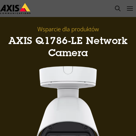
Przejdź
open s
Op
Clo
do
głównej
zawartości
Wsparcie dla produktów
AXIS Q1786-LE Network
Camera