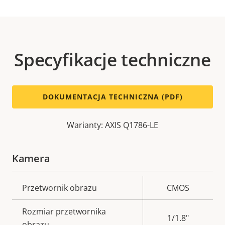
Specyfikacje techniczne
DOKUMENTACJA TECHNICZNA (PDF)
Warianty: AXIS Q1786-LE
Kamera
Opis
Przetwornik obrazu
Wartość
CMOS
nieruchomości
nieruchomości
Rozmiar przetwornika
1/1.8"
obrazu