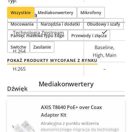
Typ:
Wszystkie
Mediakonwertery
Mikrofony
Kompresja
Mocowania
Narzędzia i dodatki
Obudowy i szafy
Opis
Wartość
Tak
Technologia Zipstream
Pamięć masowa typu Edge
Przewody i złącza
nieruchomości
nieruchomości
Switche
Zasilanie
Baseline,
H.264
High, Main
POKAŻ PRODUKTY WYCOFANE Z RYNKU
H.265
–
Mediakonwertery
Dźwięk
Opis
Wartość
Tak
Obsługa dźwięku
AXIS T8640 PoE+ over Coax
nieruchomości
nieruchomości
Adapter Kit
Sieć
Atrakcyjna z punktu widzenia
ekonomicznego migracja do technologii