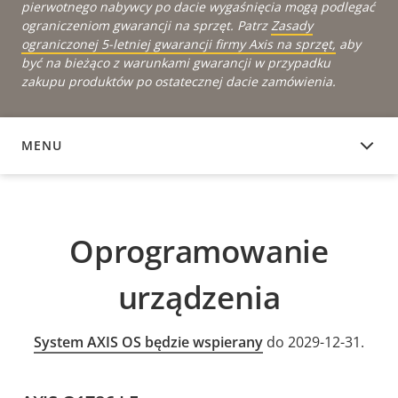
pierwotnego nabywcy po dacie wygaśnięcia mogą podlegać
ograniczeniom gwarancji na sprzęt. Patrz
Zasady
ograniczonej 5-letniej gwarancji firmy Axis na sprzęt,
aby
być na bieżąco z warunkami gwarancji w przypadku
zakupu produktów po ostatecznej dacie zamówienia.
MENU
OPROGRAMOWANIE URZĄDZENIA
Oprogramowanie
urządzenia
System AXIS OS będzie wspierany
do 2029-12-31.