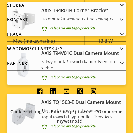
Zrównoważony rozwój
PVC free
Footer
SPÓŁKA
AXIS T94R01B Corner Bracket
menu
Do montażu wewnątrz i na zewnątrz
KONTAKT
Zasilanie
Zalecane dla tego produktu
PRACA
Opis
Moc (maksymalna)
Wartość
13.8 W
nieruchomości
nieruchomości
WIADOMOŚCI I ARTYKUŁY
AXIS T94V01C Dual Camera Mount
Moc (średnia)
8.6 W
Łatwy montaż dwóch kamer tyłem do
PARTNER
siebie
Zalecane dla tego produktu
Social
AXIS TQ1503-E Dual Camera Mount
menu
Elegancka konstrukcja kamer
Cookie settings
Informacje prawne
Oznaczenie
kopułkowych i typu bullet firmy Axis
Prywatność
Zalecane dla tego produktu