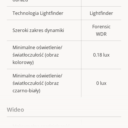
Technologia Lightfinder
Lightfinder
Forensic
Szeroki zakres dynamiki
WDR
Minimalne oświetlenie/
światłoczułość (obraz
0.18 lux
kolorowy)
Minimalne oświetlenie/
światłoczułość (obraz
0 lux
czarno-biały)
Wideo
Opis
Maksymalna rozdzielczość
Wartość