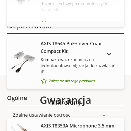
dozoru sieciowego dla mniejszych
Opis
Klasa PoE
Wartość
3
instalacji
nieruchomości
nieruchomości
Zalecane dla tego produktu
WYŚWIETL WIĘCEJ
Bezpieczeństwo
Opis
Podpisany system
Wartość
AXIS T8645 PoE+ over Coax
Tak
nieruchomości
operacyjny
nieruchomości
Compact Kit
POKAŻ PRODUKTY WYCOFANE Z RYNKU
Kompaktowa, ekonomiczna
Bezpieczne uruchamianie
–
jednokanałowa migracja do rozwiązań
IP
Secure keystore
-
Zalecane dla tego produktu
Gwarancja
Ogólne
Mikrofony
Opis
Zdalne ustawianie ostrości
Wartość
–
nieruchomości
nieruchomości
AXIS T8353A Microphone 3.5 mm
Tak
Zdalny zoom