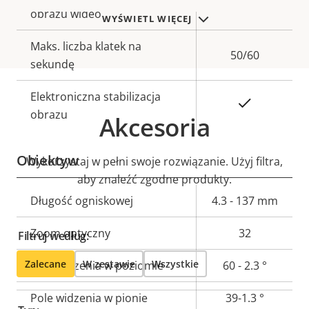
2560x1440
nieruchomości
obrazu wideo
nieruchomości
WYŚWIETL WIĘCEJ
Maks. liczba klatek na
50/60
sekundę
Elektroniczna stabilizacja
Tak
obrazu
Akcesoria
Obiektyw
Wykorzystaj w pełni swoje rozwiązanie. Użyj filtra,
aby znaleźć zgodne produkty.
Opis
Długość ogniskowej
Wartość
4.3 - 137 mm
nieruchomości
nieruchomości
Zoom optyczny
32
Filtruj według:
Zalecane
W zestawie
Wszystkie
Pole widzenia w poziomie
60 - 2.3 °
Pole widzenia w pionie
39-1.3 °