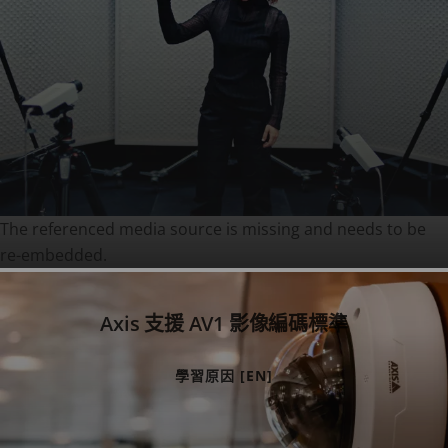
The referenced media source is missing and needs to be
re-embedded.
Axis 支援 AV1 影像編碼標準
學習原因 [EN]