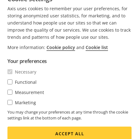
作夥伴網路，獲得最高品質的支援和知識。
Axis uses cookies to remember your user preferences, for
storing anonymized user statistics, for marketing, and to
尋找您當地的合作夥伴
understand how people use our sites so that we can
improve the quality of our services. We use cookies to track
trends and patterns of how people use our sites.
More information:
Cookie policy
and
Cookie list
Your preferences
還在尋找某項資訊？
Necessary
Functional
檢視全球 AXIS 網站 [EN]
Measurement
Marketing
You may change your preferences at any time through the cookie
settings link at the bottom of each page.
聯絡我們(EN)
ACCEPT ALL