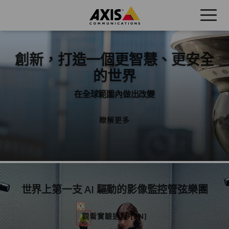
Skip
to
main
content
創新，打造一個更智慧、更安全
的世界
在全球範圍內做出改變
瞭解更多
世界上第一支 AI 驅動的影像監控管弦樂團
觀看實驗過程 [EN]