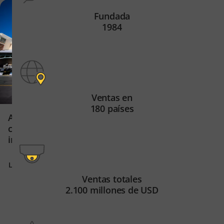
VENTA MINORISTA
CIUDADES
Fundada
1984
Ventas en
180 países
Una vida urbana 
Aumento de la eficiencia
inteligente y segu
con un sistema escalable e
inteligente
Leer historia
Leer historia
Ventas totales
2.100 millones de USD