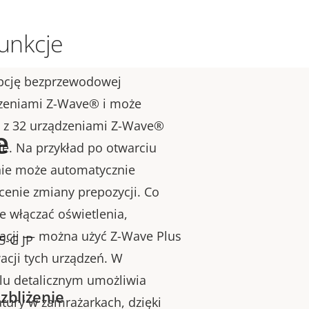
funkcje
opcję bezprzewodowej
dzeniami Z-Wave® i może
 z 32 urządzeniami Z-Wave®
e
e. Na przykład po otwarciu
nie może automatycznie
cenie zmiany prepozycji. Co
ie włączać oświetlenia,
zacji — można użyć Z-Wave Plus
5-G JP
acji tych urządzeń. W
lu detalicznym umożliwia
 zbliżenie
ury w zamrażarkach, dzięki