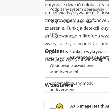
dotyczące działań i alokacji za
Opis
Podpisany system operacyjny
Wart
umożliwia wykrywanie głośnośc
nieruchomości
nieruch
zintegrowanemu mikrofonowi 
Bezpieczne uruchamianie
zdarzenie. Funkcja detekcji kr
TPM
zintegrowanego mikrofonu wyzw
wykrycia krzyku w pobliżu kam
Ogólne
wyzwala też funkcja wykrywani
Zaawansowane narzęd
razie jego wykrycia we wstępni
Wbudowane oświetlenie
Opis
Wart
w podczerwieni
nieruchomości
nieruch
Zoptymalizowany moduł
W zestawie
podczerwieni
Zasób lokalny (gniazdo karty
AXIS Image Health An
pamięci)