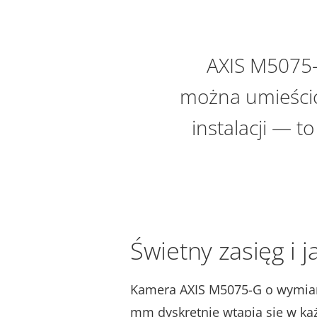
AXIS M5075-G
można umieścić
instalacji — t
Świetny zasięg i 
Kamera AXIS M5075-G o wymiar
mm dyskretnie wtapia się w każ