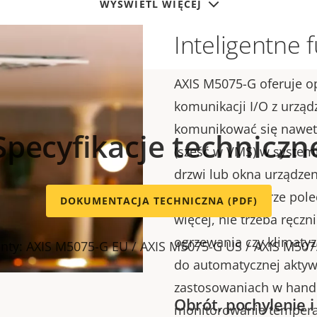
WYŚWIETL WIĘCEJ
Inteligentne 
AXIS M5075-G oferuje 
komunikacji I/O z urzą
komunikować się nawet
Specyfikacje techniczn
(sześć w VMS) w systemi
drzwi lub okna urządze
przekazać kamerze pole
DOKUMENTACJA TECHNICZNA (PDF)
więcej, nie trzeba ręczn
ogrzewania czy klimaty
nty: AXIS M5075-G EU / AXIS M5075-G US / AXIS M507
do automatycznej aktyw
zastosowaniach w hand
Obrót, pochylenie i
monitorowanie temperat