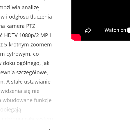
żliwia analizę
w i odgłosu tłuczenia
tna kamera PTZ
ść HDTV 1080p/2 MP i
Z z 5-krotnym zoomem
em cyfrowym, co
idoku ogólnego, jak
pewnia szczegółowe,
. A stałe ustawianie
 widzenia się nie
a wbudowane funkcje
pobiegają
 chronią cały system.