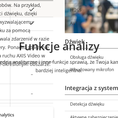
sobów. Na przykład,
Tak
ość
H.265
i dźwięku, dzięki
omości
wyzwalającemu
Tak
AV1
zyku za pomocą
–
ala zdarzenie w razie
Dźwięk
Funkcje analizy
ery. Ponadto zdarzenie
a ruchu AXIS Video w
Obsługa dźwięku
Opis
zia analityczne i inne funkcje sprawią, że Twoja ka
e określonym obszarze.
nieruchomości
n
Wbudowany mikrofon
bardziej inteligentna.
ość
–
omości
Integracja z syst
–
Opis
Detekcja dźwięku
Tak
nieruchomości
n
alytics
Aktywne zabezpieczenie