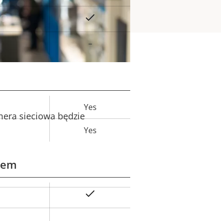
Tak
–
Yes
Wartość
mera sieciowa będzie
ieruchomości
Yes
emem
Tak
Wartość
ieruchomości