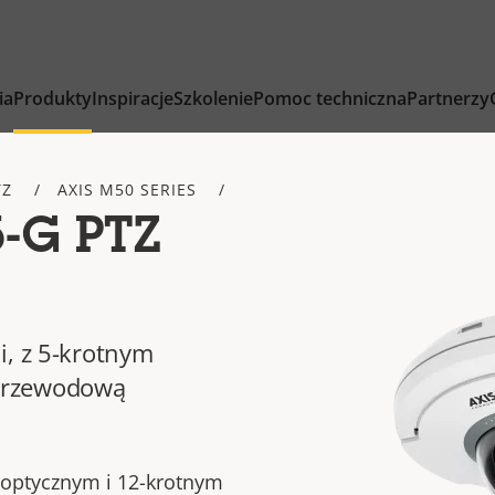
ia
Produkty
Inspiracje
Szkolenie
Pomoc techniczna
Partnerzy
TZ
AXIS M50 SERIES
-G PTZ
i, z 5-krotnym
przewodową
optycznym i 12-krotnym