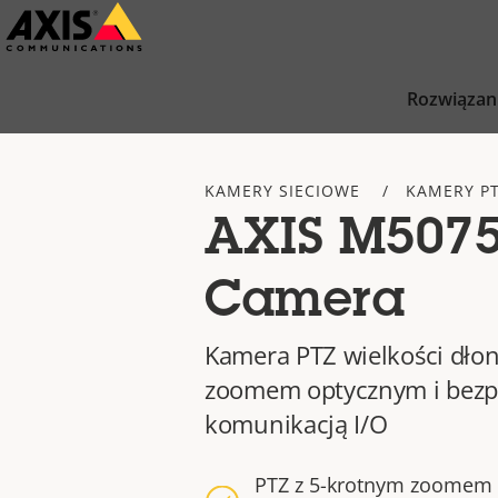
Przejdź
do
głównej
Rozwiązan
zawartości
KAMERY SIECIOWE
KAMERY P
AXIS M5075
Camera
Kamera PTZ wielkości dłon
zoomem optycznym i bez
komunikacją I/O
PTZ z 5-krotnym zoomem 