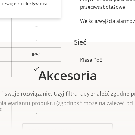
 i zwiększa efektywność
przeciwsabotażowe
0 to 45 °C
Wejścia/wyjścia alarmo
–
-
Sieć
IP51
Klasa PoE
Opis
Tak
Akcesoria
nieruchomości
n
i swoje rozwiązanie. Użyj filtra, aby znaleźć zgodne p
ia wariantu produktu (zgodność może na zależeć od 
go
ość
-
omości
Select
a
-