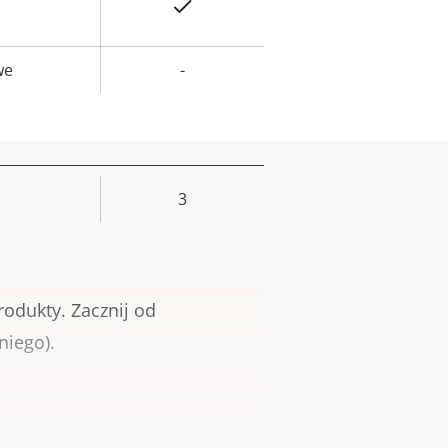
Tak
we
-
3
Wartość
ieruchomości
rodukty.
Zacznij od
niego).