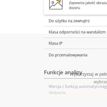
Zapewnia jakość obrazu
dozoru
Temperatura pracy
Do użytku na zewnątrz
Klasa odporności na wandalizm
Klasa IP
Do przemalowywania
Funkcje analizy
Wykorzystaj w pełn
wybran
Wersja z funkcją automatyczne
Opis
Wart
śledzenia
nieruchomości
nieruch
Narzędzie do orientacji