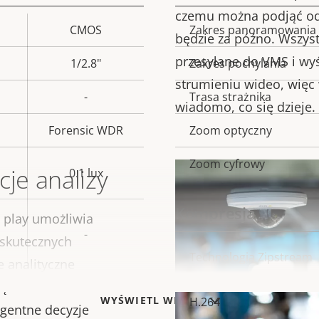
czemu można podjąć od
CMOS
Zakres panoramowania
ość
Opis
będzie za późno. Wszyst
omości
nieruchomości
n
przesyłane do VMS i wyś
1/2.8"
Zakres pochylania
strumieniu wideo, wię
-
Trasa strażnika
wiadomo, co się dzieje.
Forensic WDR
Zoom optyczny
Zoom cyfrowy
je analizy
0.1 lux
Kompresja
 play umożliwia
-
 skutecznych
Opis
Technologia Zipstream
 analityczne
nieruchomości
n
zędzie biznesowe
WYŚWIETL WIĘCEJ
H.264
gentne decyzje