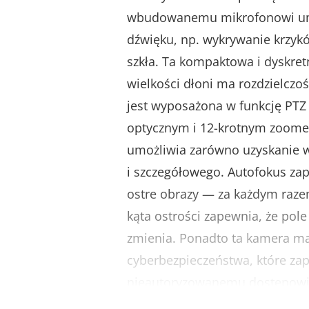
wbudowanemu mikrofonowi umo
dźwięku, np. wykrywanie krzykó
szkła. Ta kompaktowa i dyskre
wielkości dłoni ma rozdzielczo
jest wyposażona w funkcję PT
optycznym i 12-krotnym zoom
umożliwia zarówno uzyskanie w
i szczegółowego. Autofokus za
ostre obrazy — za każdym razem
kąta ostrości zapewnia, że pole
zmienia. Ponadto ta kamera m
cyberbezpieczeństwa, które za
nieautoryzowanemu dostępowi i