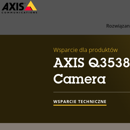
Przejdź
do
głównej
Rozwiązan
zawartości
Wsparcie dla produktów
AXIS Q353
Camera
WSPARCIE TECHNICZNE