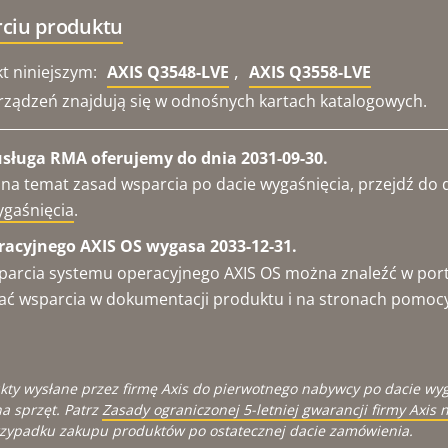
rciu produktu
,
t niniejszym:
AXIS Q3548-LVE
AXIS Q3558-LVE
rządzeń znajdują się w odnośnych kartach katalogowych.
usługa RMA oferujemy do dnia 2031-09-30.
 na temat zasad wsparcia po dacie wygaśnięcia, przejdź d
ygaśnięcia
.
acyjnego AXIS OS wygasa 2033-12-31.
parcia systemu operacyjnego AXIS OS można znaleźć w por
ukać wsparcia w dokumentacji produktu i na stronach pomoc
kty wysłane przez firmę Axis do pierwotnego nabywcy po dacie wy
a sprzęt. Patrz
Zasady ograniczonej 5-letniej gwarancji firmy Axis n
zypadku zakupu produktów po ostatecznej dacie zamówienia.