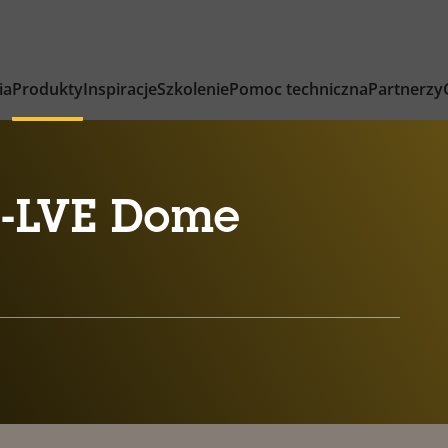
ia
Produkty
Inspiracje
Szkolenie
Pomoc techniczna
Partnerzy
8-LVE Dome