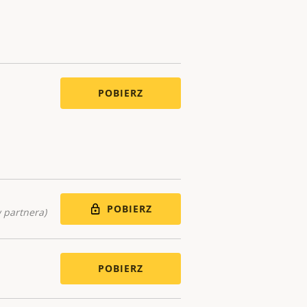
POBIERZ
POBIERZ
 partnera)
POBIERZ