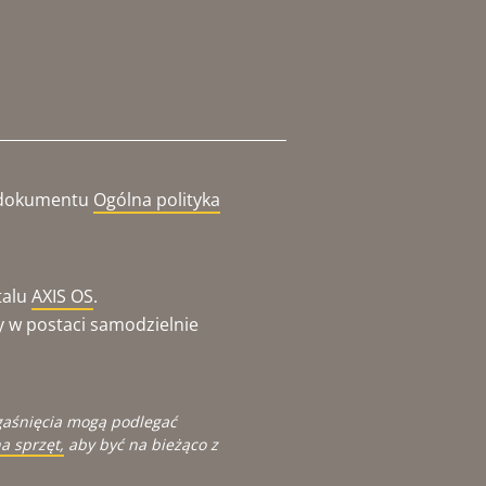
o dokumentu
Ogólna polityka
talu
AXIS OS
.
y w postaci samodzielnie
gaśnięcia mogą podlegać
a sprzęt,
aby być na bieżąco z