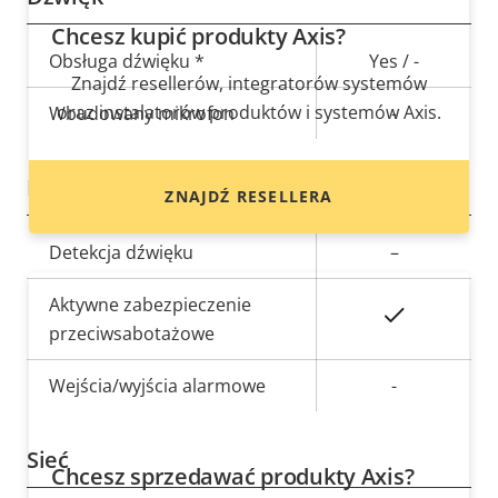
Chcesz kupić produkty Axis?
Opis
Obsługa dźwięku *
Wartość
Yes / -
Znajdź resellerów, integratorów systemów
nieruchomości
nieruchomości
oraz instalatorów produktów i systemów Axis.
Wbudowany mikrofon
-
Integracja z systemem
ZNAJDŹ RESELLERA
Opis
Detekcja dźwięku
Wartość
–
nieruchomości
nieruchomości
Aktywne zabezpieczenie
Tak
przeciwsabotażowe
Wejścia/wyjścia alarmowe
-
Sieć
Chcesz sprzedawać produkty Axis?