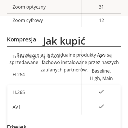
Zoom optyczny
31
Zoom cyfrowy
12
Jak kupić
Kompresja
Rozwiązania i indywidualne produkty Axis są
Opis
Wartość
Tak
Technologia Zipstream
sprzedawane i fachowo instalowane przez naszych
nieruchomości
nieruchomości
zaufanych partnerów.
Baseline,
H.264
High, Main
Tak
H.265
On
AV1
Dźwięk