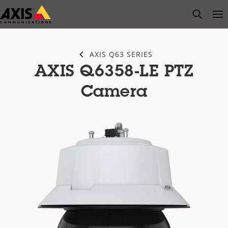
Przejdź
open s
Op
Clo
do
głównej
zawartości
AXIS Q63 SERIES
AXIS Q6358-LE PTZ
Camera