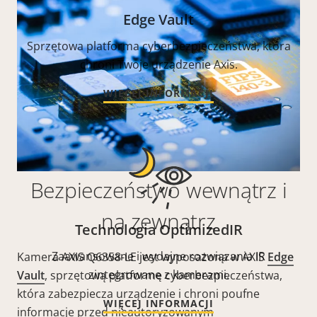
Edge Vault
Sprzętowa platforma cyberbezpieczeństwa, która
chroni Twoje urządzenie Axis.
WIĘCEJ INFORMACJI
Bezpieczeństwo wewnątrz i
na zewnątrz
Technologia OptimizedIR
Zaawansowane i wydajne rozwiązania IR
Kamera AXIS Q6358-LE jest wyposażona w AXIS
Edge
zintegrowane z kamerami.
Vault
, sprzętową platformę cyberbezpieczeństwa,
która zabezpiecza urządzenie i chroni poufne
WIĘCEJ INFORMACJI
informacje przed nieautoryzowanym