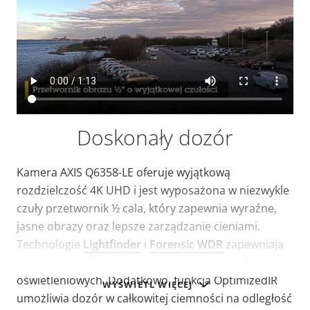
Doskonały dozór
Kamera AXIS Q6358-LE oferuje wyjątkową
rozdzielczość 4K UHD i jest wyposażona w niezwykle
czuły przetwornik ½ cala, który zapewnia wyraźne,
jasne obrazy oraz lepsze zarządzanie cieniami.
Technologie
Lightfinder
i
Forensic WDR
zapewniają
szczegółowość nawet w trudnych warunkach
oświetleniowych. Dodatkowo, funkcja OptimizedIR
WYŚWIETL WIĘCEJ
umożliwia dozór w całkowitej ciemności na odległość