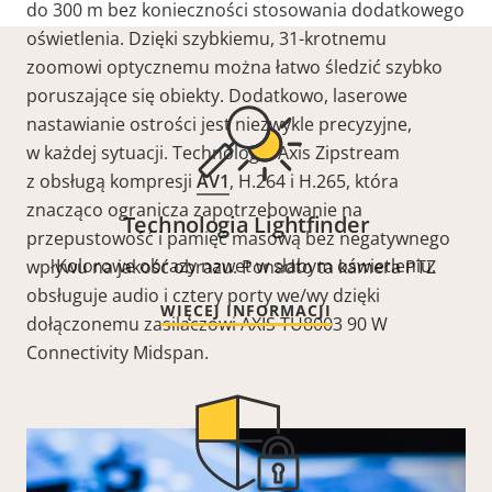
do 300 m bez konieczności stosowania dodatkowego
oświetlenia. Dzięki szybkiemu, 31-krotnemu
zoomowi optycznemu można łatwo śledzić szybko
poruszające się obiekty. Dodatkowo, laserowe
nastawianie ostrości jest niezwykle precyzyjne,
w każdej sytuacji. Technologia Axis Zipstream
z obsługą kompresji
AV1
, H.264 i H.265, która
znacząco ogranicza zapotrzebowanie na
Technologia Lightfinder
przepustowość i pamięć masową bez negatywnego
Kolorowe obrazy nawet w słabym oświetleniu.
wpływu na jakość obrazu. Ponadto ta kamera PTZ
obsługuje audio i cztery porty we/wy dzięki
WIĘCEJ INFORMACJI
dołączonemu zasilaczowi AXIS TU8003 90 W
Connectivity Midspan.