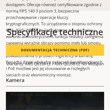
dostępem. Oferuje również certyfikowane zgodnie z
normą FIPS 140-3 poziom 3, bezpieczne
przechowywanie i operacje kluczy
kryptograficznych. To urządzenie o stopniu ochrony
Specyfikacje techniczne
IP66, IK10 i NEMA 4x jest odporne na uderzenia i
warunki atmosferyczne. A funkcja redukcji zamglenia
zapewnia wyraźne obrazy pomimo mgły lub smogu.
Z kolei funkcja wykrywania wstrząsów wysyła
DOKUMENTACJA TECHNICZNA (PDF)
powiadomienia o próbach ingerencji w kamerę.
Ponadto dzięki obsłudze połączeń światłowodowych
Warianty: AXIS Q6358-LE / AXIS Q6358-LE No Midspan
i PoE możliwe jest jej stosowanie w rozległych
sieciach oraz ekonomiczny montaż.
Kamera
Opis
Przetwornik obrazu
Wartość
CMOS
nieruchomości
nieruchomości
Rozmiar przetwornika
1/2"