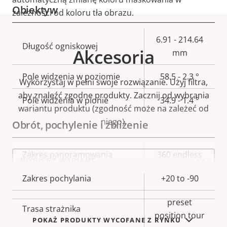
Obiektyw
zależności od koloru tła obrazu.
Opis
Wartość
6.91 - 214.64
Długość ogniskowej
Akcesoria
nieruchomości
nieruchomości
mm
Pole widzenia w poziomie
58.5 - 2.3 °
Wykorzystaj w pełni swoje rozwiązanie. Użyj filtra,
aby znaleźć zgodne produkty.
Zacznij od wybrania
Pole widzenia w pionie
34.9 - 1.4 °
wariantu produktu (zgodność może na zależeć od
niego).
Obrót, pochylenie i zbliżenie
Select
Opis
Zakres panoramowania
Wartość
360 endless
a
nieruchomości
nieruchomości
product
Zakres pochylania
+20 to -90
variant:
preset
Trasa strażnika
position tour
POKAŻ PRODUKTY WYCOFANE Z RYNKU