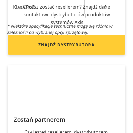
Chcesz zostać resellerem? Znajdź dane
Opis
Klasa PoE
Wartość
6
kontaktowe dystrybutorów produktów
nieruchomości
nieruchomości
i systemów Axis.
* Niektóre specyfikacje techniczne mogą się różnić w
zależności od wybranej opcji sprzętowej.
ZNAJDŹ DYSTRYBUTORA
Zostań partnerem
Czy jesteś resellerem, dystrybutorem,