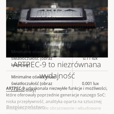
obrazu
Lightfinder
Technologia Lightfinder
2.0
Forensic
Szeroki zakres dynamiki
WDR
Minimalne oświetlenie/
światłoczułość (obraz
0.11 lux
ARTPEC-9 to niezrównana
kolorowy)
wydajność
Minimalne oświetlenie/
światłoczułość (obraz
0.001 lux
ARTPEC-9
udoskonala niezwykłe funkcje i możliwości,
czarno-biały)
które oferowały poprzednie generacje naszego SoC:
niska przepływność, analityka oparta na sztucznej
Bezpieczeństwo
inteligencji, doskonałe obrazowanie i wbudowane