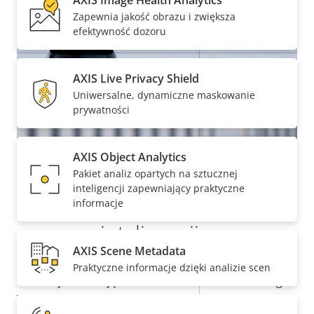
AXIS Image Health Analytics
pamięci)
Zapewnia jakość obrazu i zwiększa
efektywność dozoru
Temperatura pracy
-50 to 55 °C
Tak
Do użytku na zewnątrz
AXIS Live Privacy Shield
Uniwersalne, dynamiczne maskowanie
Klasa odporności na
prywatności
IK10
wandalizm
Klasa IP
AXIS Object Analytics
IP66,IP67
Pakiet analiz opartych na sztucznej
inteligencji zapewniający praktyczne
Tak
Do przemalowywania
Wsparcie sztucznej
informacje
inteligencji z
Funkcje analizy
AXIS Scene Metadata
zaawansowanymi funkcjami
Praktyczne informacje dzięki analizie scen
Opis
Wersja z funkcją
Wartość
Autotracking
Ta oparta na AI kamera jest wyposażona w moduł
nieruchomości
automatycznego śledzenia
nieruchomości
2