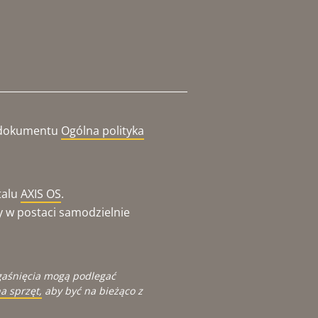
o dokumentu
Ogólna polityka
talu
AXIS OS
.
y w postaci samodzielnie
gaśnięcia mogą podlegać
a sprzęt,
aby być na bieżąco z