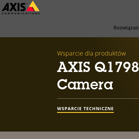
Przejdź
do
głównej
Rozwiązan
zawartości
Wsparcie dla produktów
AXIS Q1798
Camera
WSPARCIE TECHNICZNE