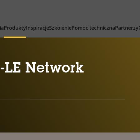
ia
Produkty
Inspiracje
Szkolenie
Pomoc techniczna
Partnerzy
-LE Network