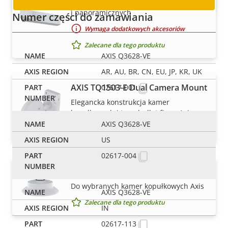
Uchwyt narożny do kamer kopułkowych
i panoramicznych
Numer części do zamawiania
Wymaga dodatkowych akcesoriów
Zalecane dla tego produktu
AXIS Q3628-VE
AR, AU, BR, CN, EU, JP, KR, UK
AXIS TQ1503-E Dual Camera Mount
02617-001
Elegancka konstrukcja kamer
kopułkowych i typu bullet firmy Axis
AXIS Q3628-VE
Zalecane dla tego produktu
US
02617-004
AXIS TQ3103-E Pendant Kit
Do wybranych kamer kopułkowych Axis
AXIS Q3628-VE
Zalecane dla tego produktu
IN
02617-113