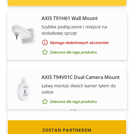
AXIS T91H61 Wall Mount
Szybkie podłączenie i miejsce na
dodatkowy sprzęt
Wymaga dodatkowych akcesoriów
Zalecane dla tego produktu
Zostań partnerem
AXIS T94V01C Dual Camera Mount
Czy jesteś resellerem, dystrybutorem,
Łatwy montaż dwóch kamer tyłem do
integratorem systemów lub instalatorem?
siebie
Mamy partnerów w niemal każdym kraju na
Zalecane dla tego produktu
świecie. Dowiedz się, jak nim zostać!
AXIS TP3302-E Corner Mount
ZOSTAŃ PARTNEREM