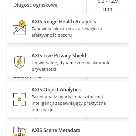
Opis
Wartość
6.2 - 12.9
Długość ogniskowej
nieruchomości
nieruchomości
mm
AXIS Image Health Analytics
Pole widzenia w poziomie
103 - 48 °
Zapewnia jakość obrazu i zwiększa
efektywność dozoru
Pole widzenia w pionie
56.4 - 27.4 °
AXIS Live Privacy Shield
Obrót, pochylenie i zbliżenie
Uniwersalne, dynamiczne maskowanie
prywatności
Opis
Wartość
Tak
Zdalny PTRZ
nieruchomości
nieruchomości
AXIS Object Analytics
Kompresja
Pakiet analiz opartych na sztucznej
inteligencji zapewniający praktyczne
informacje
Opis
Wartość
Tak
Technologia Zipstream
nieruchomości
nieruchomości
AXIS Scene Metadata
Baseline,
H.264