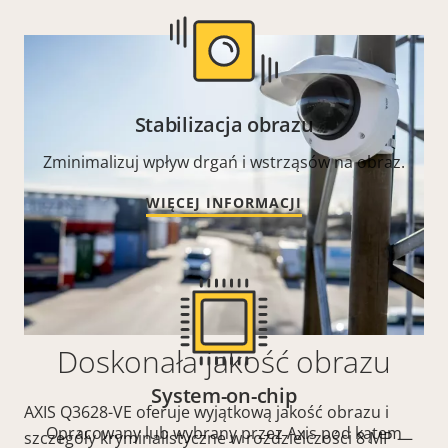
Stabilizacja obrazu
Zminimalizuj wpływ drgań i wstrząsów na obraz.
WIĘCEJ INFORMACJI
Doskonała jakość obrazu
System-on-chip
AXIS Q3628-VE oferuje wyjątkową jakość obrazu i
Opracowany lub wybrany przez Axis pod kątem
szczegóły kryminalistyczne w rozdzielczości 8 MP —