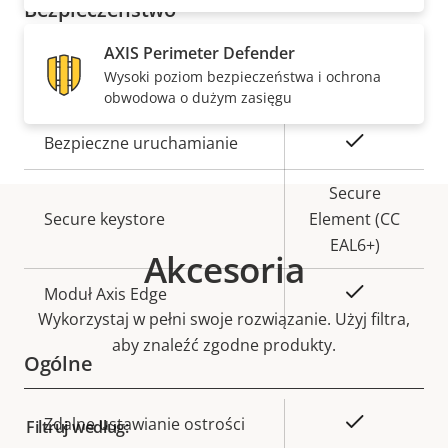
Bezpieczeństwo
AXIS Perimeter Defender
Opis
Podpisany system
Wartość
Wysoki poziom bezpieczeństwa i ochrona
Tak
nieruchomości
operacyjny
nieruchomości
obwodowa o dużym zasięgu
Tak
Bezpieczne uruchamianie
Secure
Secure keystore
Element (CC
EAL6+)
Akcesoria
Tak
Moduł Axis Edge
Wykorzystaj w pełni swoje rozwiązanie. Użyj filtra,
aby znaleźć zgodne produkty.
Ogólne
Opis
Wartość
Tak
Zdalne ustawianie ostrości
Filtruj według: