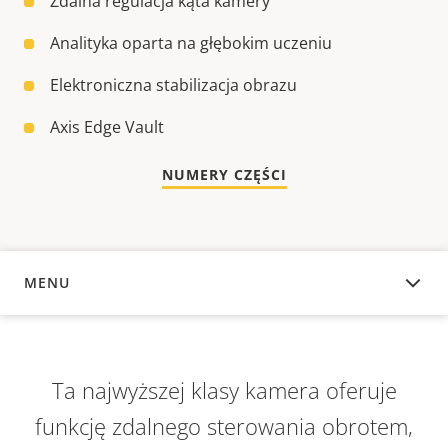
Zdalna regulacja kąta kamery
Analityka oparta na głębokim uczeniu
Elektroniczna stabilizacja obrazu
Axis Edge Vault
NUMERY CZĘŚCI
MENU
INFORMACJE OGÓLNE
Ta najwyższej klasy kamera oferuje
funkcję zdalnego sterowania obrotem,