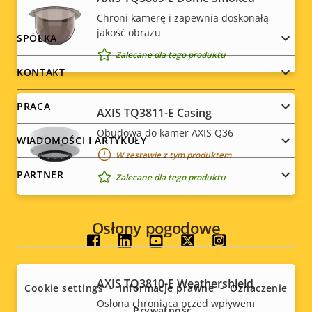
Chroni kamerę i zapewnia doskonałą
jakość obrazu
Footer
SPÓŁKA
Zalecane dla tego produktu
menu
KONTAKT
PRACA
AXIS TQ3811-E Casing
Obudowa do kamer AXIS Q36
WIADOMOŚCI I ARTYKUŁY
W zestawie z tym produktem
PARTNER
Zalecane dla tego produktu
Osłony pogodowe
Social
menu
AXIS TQ3810-E Weathershield
Cookie settings
Informacje prawne
Oznaczenie
Osłona chroniąca przed wpływem
Prywatność