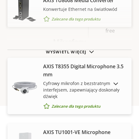
AXIS TU8008 Media Converter
Konwertuje Ethernet na światłowód
BFR/CFR
Zalecane dla tego produktu
Zrównoważony rozwój
free, PVC
free
Mikrofony
WYŚWIETL WIĘCEJ
AXIS T8355 Digital Microphone 3.5
mm
Cyfrowy mikrofon z bezstratnym
POKAŻ PRODUKTY WYCOFANE Z RYNKU
interfejsem, zapewniający doskonały
dźwięk
Zalecane dla tego produktu
Jak kupić
AXIS TU1001-VE Microphone