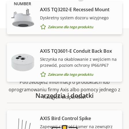
AXIS TQ3202-E Recessed Mount
Dyskretny system dozoru wizyjnego
Zalecane dla tego produktu
Pomoc techniczna i
AXIS TQ3601-E Conduit Back Box
Skrzynka na okablowanie z wejściem na
zasoby
przewód, poziom ochrony IP66/IP67
Zalecane dla tego produktu
Potrzebujesz informacji o produktach lub
oprogramowaniu firmy Axis albo pomocy jednego z
Narzędzia i dodatki
naszych ekspertów?
AXIS Bird Control Spike
Zapewnij czystość kamer na zewnątrz