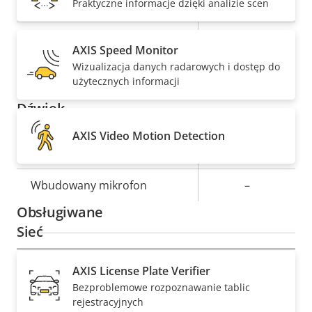
Praktyczne informacje dzięki analizie scen
High, Main
Tak
H.265
AXIS Speed Monitor
Wizualizacja danych radarowych i dostęp do
AV1
–
użytecznych informacji
Dźwięk
AXIS Video Motion Detection
Opis
Wartość
Tak
Obsługa dźwięku
nieruchomości
nieruchomości
Wbudowany mikrofon
–
Obsługiwane
Sieć
AXIS License Plate Verifier
Opis
Klasa PoE
Wartość
4
Bezproblemowe rozpoznawanie tablic
nieruchomości
nieruchomości
rejestracyjnych