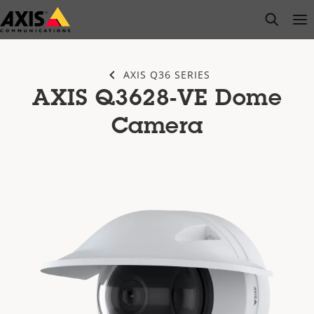
Przejdź
open s
Op
Clo
do
głównej
zawartości
AXIS Q36 SERIES
AXIS Q3628-VE Dome
Camera