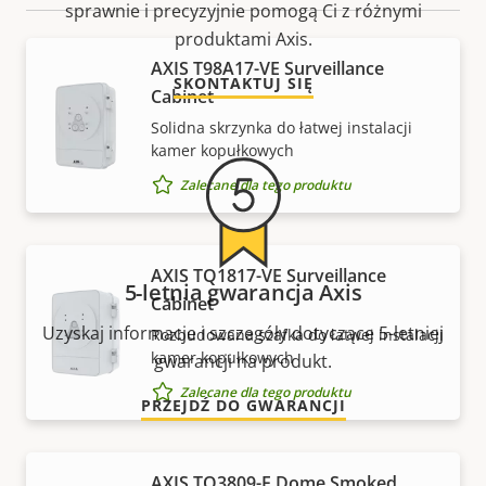
sprawnie i precyzyjnie pomogą Ci z różnymi
produktami Axis.
AXIS T98A17-VE Surveillance
SKONTAKTUJ SIĘ
Cabinet
Solidna skrzynka do łatwej instalacji
kamer kopułkowych
Zalecane dla tego produktu
AXIS TQ1817-VE Surveillance
5-letnia gwarancja Axis
Cabinet
Uzyskaj informacje i szczegóły dotyczące 5-letniej
Rozbudowana szafka do łatwej instalacji
kamer kopułkowych
gwarancji na produkt.
Zalecane dla tego produktu
PRZEJDŹ DO GWARANCJI
AXIS TQ3809-E Dome Smoked