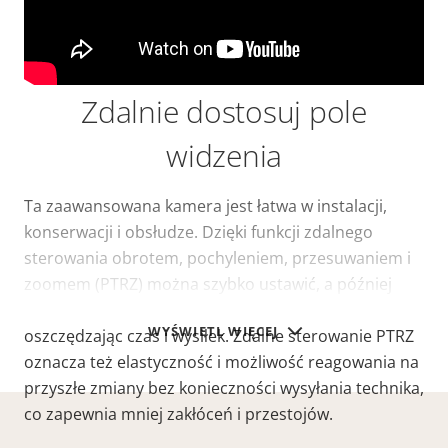
Zdalnie dostosuj pole
widzenia
Ta zaawansowana kamera jest łatwa w instalacji,
konserwacji i obsłudze. Dzięki funkcji zdalnego
sterowania obrotem, pochyleniem, przesuwaniem i
zoomem (PTRZ) można szybko ustawić, a później
dostosować widok z kamery zdalnie przez sieć,
WYŚWIETL WIĘCEJ
oszczędzając czas i wysiłek. Zdalne sterowanie PTRZ
oznacza też elastyczność i możliwość reagowania na
przyszłe zmiany bez konieczności wysyłania technika,
co zapewnia mniej zakłóceń i przestojów.