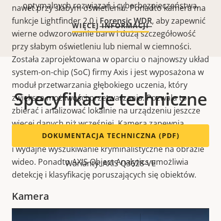
optymalnych rozwiązań i cyberbezpieczeństwa.
nawet przy słabym oświetleniu. Ponadto kamera ma
funkcje Lightfinder 2.0 i
Forensic WDR
, aby zapewnić
WIĘCEJ INFORMACJI
wierne odwzorowanie barw i dużą szczegółowość
przy słabym oświetleniu lub niemal w ciemności.
Została zaprojektowana w oparciu o najnowszy układ
system-on-chip (SoC) firmy Axis i jest wyposażona w
moduł przetwarzania głębokiego uczenia, który
Specyfikacje techniczne
zwiększa możliwości przetwarzania. Pozwala to
zbierać i analizować lokalnie na urządzeniu jeszcze
więcej danych niż wcześniej. Kamera zapewnia
również cenne
DOKUMENTACJA TECHNICZNA (PDF)
metadane
ułatwiające szybkie, łatwe
i wydajne wyszukiwanie kryminalistyczne na obrazie
wideo. Ponadto AXIS Object Analytics umożliwia
Warianty: AXIS Q3628-VE
detekcję i klasyfikację poruszających się obiektów.
Kamera