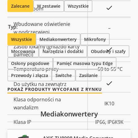
nieruchomości
nieruchomości
Zalecane
W zestawie
Wszystkie
Tak
Zdalny zoom
Wbudowane oświetlenie
Typ:
–
w podczerwieni
Wszystkie
Mediakonwertery
Mikrofony
Zasób lokalny (gniazdo karty
Tak
Mocowania
Narzędzia i dodatki
Obudowy i szafy
pamięci)
Osłony pogodowe
Pamięć masowa typu Edge
Temperatura pracy
-50 to 55 °C
Przewody i złącza
Switche
Zasilanie
Tak
Do użytku na zewnątrz
POKAŻ PRODUKTY WYCOFANE Z RYNKU
Klasa odporności na
IK10
wandalizm
Mediakonwertery
Klasa IP
IP66, IP6K9K
Tak
Do przemalowywania