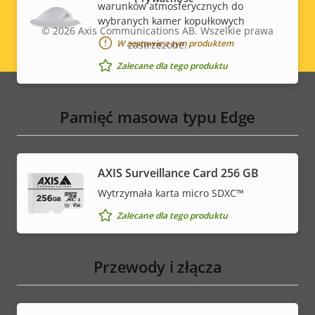
warunków atmosferycznych do
wybranych kamer kopułkowych
© 2026
Axis Communications AB. Wszelkie prawa
W zestawie z tym produktem
zastrzeżone.
Legal
Zalecane dla tego produktu
menu
Pamięć masowa typu Edge
AXIS Surveillance Card 256 GB
Wytrzymała karta micro SDXC™
Zalecane dla tego produktu
Przewody i złącza