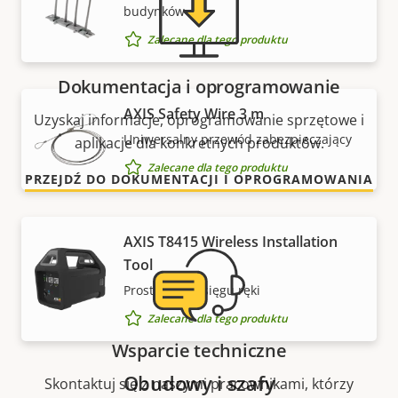
budynków
Zalecane dla tego produktu
Dokumentacja i oprogramowanie
AXIS Safety Wire 3 m
Uzyskaj informacje, oprogramowanie sprzętowe i
Uniwersalny przewód zabezpieczający
aplikacje dla konkretnych produktów.
Zalecane dla tego produktu
PRZEJDŹ DO DOKUMENTACJI I OPROGRAMOWANIA
AXIS T8415 Wireless Installation
Tool
Prostota w zasięgu ręki
Zalecane dla tego produktu
Wsparcie techniczne
Obudowy i szafy
Skontaktuj się z naszymi pracownikami, którzy