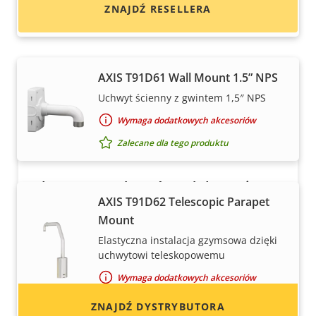
ZNAJDŹ RESELLERA
Zalecane dla tego produktu
AXIS T91D61 Wall Mount 1.5” NPS
Uchwyt ścienny z gwintem 1,5″ NPS
Wymaga dodatkowych akcesoriów
Zalecane dla tego produktu
Chcesz sprzedawać produkty Axis?
AXIS T91D62 Telescopic Parapet
Chcesz zostać resellerem? Znajdź dane
Mount
kontaktowe dystrybutorów produktów
Elastyczna instalacja gzymsowa dzięki
i systemów Axis.
uchwytowi teleskopowemu
Wymaga dodatkowych akcesoriów
Zalecane dla tego produktu
ZNAJDŹ DYSTRYBUTORA