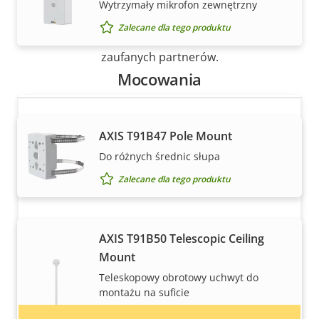
Wytrzymały mikrofon zewnętrzny
Rozwiązania i indywidualne produkty Axis są
Zalecane dla tego produktu
sprzedawane i fachowo instalowane przez naszych
zaufanych partnerów.
Mocowania
AXIS T91B47 Pole Mount
Do różnych średnic słupa
Zalecane dla tego produktu
Chcesz kupić produkty Axis?
AXIS T91B50 Telescopic Ceiling
Znajdź resellerów, integratorów systemów
Mount
oraz instalatorów produktów i systemów Axis.
Teleskopowy obrotowy uchwyt do
montażu na suficie
Wymaga dodatkowych akcesoriów