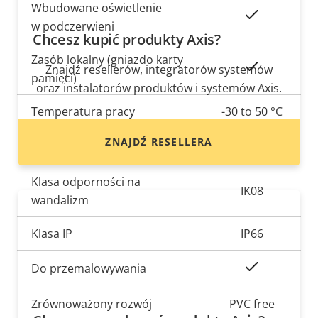
Wbudowane oświetlenie
Tak
w podczerwieni
Chcesz kupić produkty Axis?
Zasób lokalny (gniazdo karty
Tak
Znajdź resellerów, integratorów systemów
pamięci)
oraz instalatorów produktów i systemów Axis.
Temperatura pracy
-30 to 50 °C
ZNAJDŹ RESELLERA
Tak
Do użytku na zewnątrz
Klasa odporności na
IK08
wandalizm
Klasa IP
IP66
Tak
Do przemalowywania
Zrównoważony rozwój
PVC free