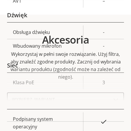
AV1
–
Dźwięk
Opis
Obsługa dźwięku
Wartość
-
Akcesoria
nieruchomości
nieruchomości
Wbudowany mikrofon
-
Wykorzystaj w pełni swoje rozwiązanie. Użyj filtra,
aby znaleźć zgodne produkty.
Zacznij od wybrania
Sieć
wariantu produktu (zgodność może na zależeć od
niego).
Opis
Klasa PoE
Wartość
3
nieruchomości
nieruchomości
Select
a
Bezpieczeństwo
product
variant:
Opis
Podpisany system
Wartość
Tak
nieruchomości
operacyjny
nieruchomości