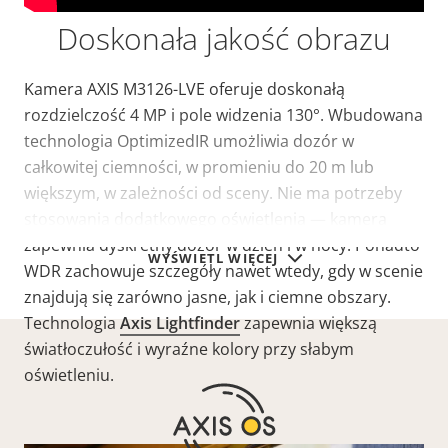
Doskonała jakość obrazu
Kamera AXIS M3126-LVE oferuje doskonałą
rozdzielczość 4 MP i pole widzenia 130°. Wbudowana
technologia OptimizedIR umożliwia dozór w
całkowitej ciemności, w promieniu do 20 m lub
większym, w zależności od sceny. Nie ma potrzeby
stosowania dodatkowego oświetlenia — kamera
zapewnia dyskretny dozór w dzień i w nocy. Ponadto
WYŚWIETL WIĘCEJ
WDR zachowuje szczegóły nawet wtedy, gdy w scenie
znajdują się zarówno jasne, jak i ciemne obszary.
Technologia
Axis Lightfinder
zapewnia większą
światłoczułość i wyraźne kolory przy słabym
oświetleniu.