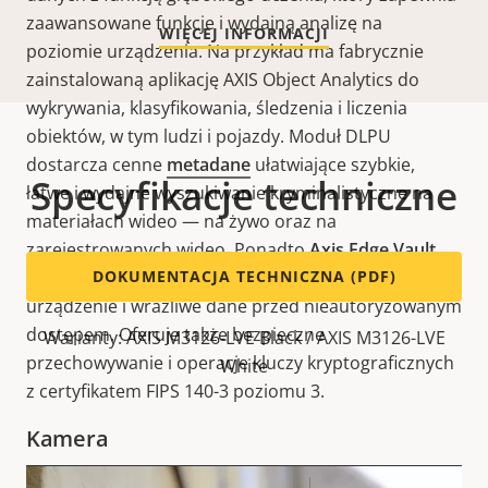
zaawansowane funkcje i wydajną analizę na
WIĘCEJ INFORMACJI
poziomie urządzenia. Na przykład ma fabrycznie
zainstalowaną aplikację AXIS Object Analytics do
wykrywania, klasyfikowania, śledzenia i liczenia
obiektów, w tym ludzi i pojazdy. Moduł DLPU
dostarcza cenne
metadane
ułatwiające szybkie,
Specyfikacje techniczne
łatwe i wydajne wyszukiwanie kryminalistyczne na
materiałach wideo — na żywo oraz na
zarejestrowanych wideo. Ponadto
Axis Edge Vault
,
sprzętowa platforma cyberbezpieczeństwa, chroni
DOKUMENTACJA TECHNICZNA (PDF)
urządzenie i wrażliwe dane przed nieautoryzowanym
dostępem. Oferuje także bezpieczne
Warianty: AXIS M3126-LVE Black / AXIS M3126-LVE
przechowywanie i operacje kluczy kryptograficznych
White
z certyfikatem FIPS 140-3 poziomu 3.
Kamera