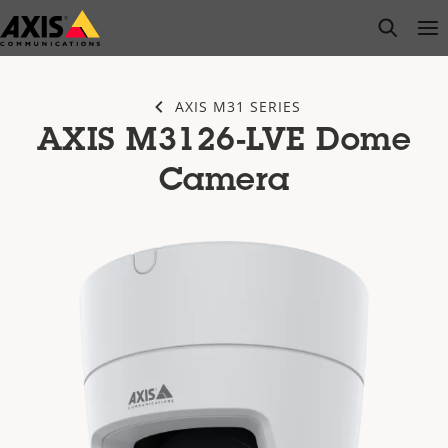
Przejdź
open s
Op
Clo
do
głównej
zawartości
AXIS M31 SERIES
AXIS M3126-LVE Dome
Camera