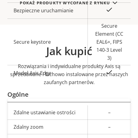
POKAŻ PRODUKTY WYCOFANE Z RYNKU
Tak
Bezpieczne uruchamianie
Secure
Element (CC
Secure keystore
EAL6+, FIPS
Jak kupić
140-3 Level
3)
Rozwiązania i indywidualne produkty Axis są
Tak
Moduł Axis Edge
sprzedawane i fachowo instalowane przez naszych
zaufanych partnerów.
Ogólne
Opis
Zdalne ustawianie ostrości
Wartość
–
nieruchomości
nieruchomości
Zdalny zoom
–