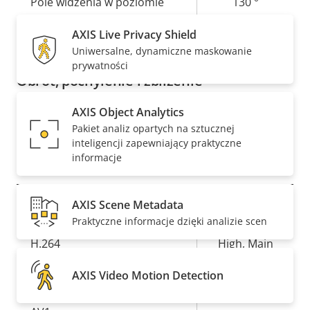
Pole widzenia w poziomie
130 °
Pole widzenia w pionie
AXIS Live Privacy Shield
73 °
Uniwersalne, dynamiczne maskowanie
prywatności
Obrót, pochylenie i zbliżenie
AXIS Object Analytics
Opis
Zdalny PTRZ
Wartość
–
Pakiet analiz opartych na sztucznej
nieruchomości
nieruchomości
inteligencji zapewniający praktyczne
informacje
Kompresja
AXIS Scene Metadata
Opis
Wartość
Tak
Technologia Zipstream
Praktyczne informacje dzięki analizie scen
nieruchomości
nieruchomości
H.264
High, Main
AXIS Video Motion Detection
Tak
H.265