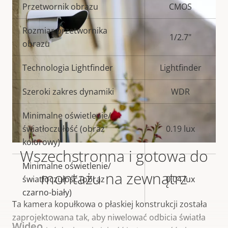
Opis
Przetwornik obrazu
Wartość
CMOS
nieruchomości
nieruchomości
Rozmiar przetwornika
1/2.7"
obrazu
Technologia Lightfinder
Lightfinder
Szeroki zakres dynamiki
WDR
Minimalne oświetlenie/
światłoczułość (obraz
0.19 lux
kolorowy)
Wszechstronna i gotowa do
Minimalne oświetlenie/
montażu na zewnątrz
światłoczułość (obraz
0.04 lux
czarno-biały)
Ta kamera kopułkowa o płaskiej konstrukcji została
zaprojektowana tak, aby niwelować odbicia światła
Wideo