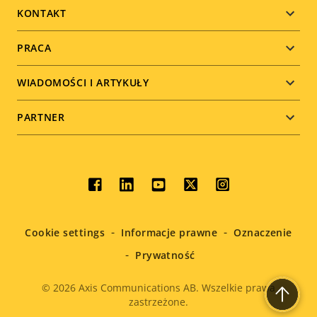
menu
KONTAKT
PRACA
WIADOMOŚCI I ARTYKUŁY
PARTNER
Social
menu
Cookie settings
Informacje prawne
Oznaczenie
Prywatność
© 2026
Axis Communications AB. Wszelkie prawa
zastrzeżone.
Legal