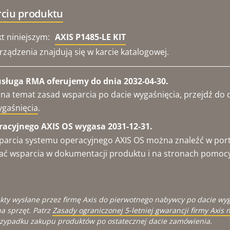
rciu produktu
t niniejszym:
AXIS P1485-LE KIT
ządzenia znajdują się w karcie katalogowej.
usługa RMA oferujemy do dnia 2032-04-30.
 na temat zasad wsparcia po dacie wygaśnięcia, przejdź d
ygaśnięcia
.
acyjnego AXIS OS wygasa 2031-12-31.
parcia systemu operacyjnego AXIS OS można znaleźć w por
ukać wsparcia w dokumentacji produktu i na stronach pomoc
kty wysłane przez firmę Axis do pierwotnego nabywcy po dacie wy
a sprzęt. Patrz
Zasady ograniczonej 5-letniej gwarancji firmy Axis n
zypadku zakupu produktów po ostatecznej dacie zamówienia.