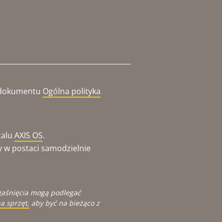
o dokumentu
Ogólna polityka
talu
AXIS OS
.
y w postaci samodzielnie
gaśnięcia mogą podlegać
a sprzęt,
aby być na bieżąco z