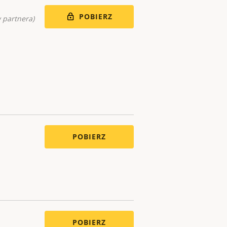
POBIERZ
 partnera)
POBIERZ
POBIERZ