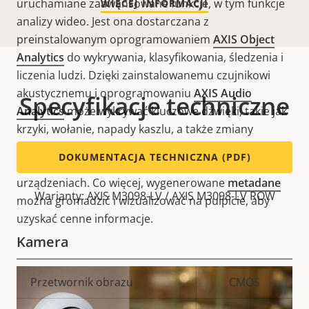
uruchamiane zaawansowane funkcje, w tym funkcje
WIĘCEJ INFORMACJI
analizy wideo. Jest ona dostarczana z
preinstalowanym oprogramowaniem
AXIS Object
Analytics
do wykrywania, klasyfikowania, śledzenia i
liczenia ludzi. Dzięki zainstalowanemu czujnikowi
akustycznemu i oprogramowaniu
AXIS Audio
Specyfikacje techniczne
Analytics
może wykrywać kluczowe dźwięki, takie jak
krzyki, wołanie, napady kaszlu, a także zmiany
natężenia dźwięku. To
urządzenie IP
może również
DOKUMENTACJA TECHNICZNA (PDF)
wyzwalać automatyczne odpowiedzi
na
innych
urządzeniach. Co więcej, wygenerowane
metadane
Warianty: AXIS M3098-LV / AXIS M3098-LV ROW
można gromadzić i wizualizować na pulpicie, aby
uzyskać cenne informacje.
Kamera
Opis
Przetwornik obrazu
Wartość
CMOS
nieruchomości
nieruchomości