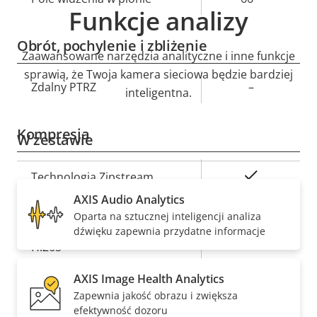
Funkcje analizy
Obrót, pochylenie i zbliżenie
Zaawansowane narzędzia analityczne i inne funkcje
sprawią, że Twoja kamera sieciowa będzie bardziej
Opis
Zdalny PTRZ
Wartość
–
inteligentna.
nieruchomości
nieruchomości
Kompresja
W zestawie
Opis
Wartość
Tak
Technologia Zipstream
nieruchomości
nieruchomości
AXIS Audio Analytics
H.264
High, Main
Oparta na sztucznej inteligencji analiza
dźwięku zapewnia przydatne informacje
Tak
H.265
AXIS Image Health Analytics
AV1
–
Zapewnia jakość obrazu i zwiększa
efektywność dozoru
Dźwięk