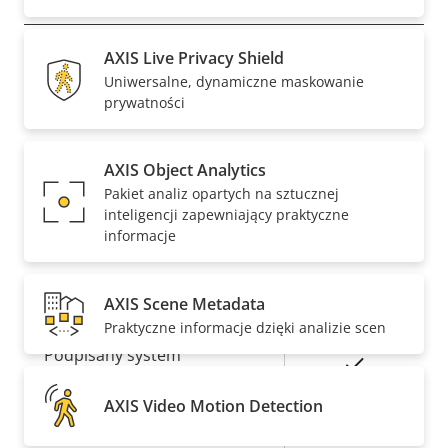
Opis
Obsługa dźwięku
AXIS Live Privacy Shield
Wartość
-
Uniwersalne, dynamiczne maskowanie
nieruchomości
nieruchomości
prywatności
Wbudowany mikrofon
-
Sieć
AXIS Object Analytics
Pakiet analiz opartych na sztucznej
inteligencji zapewniający praktyczne
Opis
Klasa PoE
Wartość
3
informacje
nieruchomości
nieruchomości
Bezpieczeństwo
AXIS Scene Metadata
Praktyczne informacje dzięki analizie scen
Opis
Podpisany system
Wartość
Tak
nieruchomości
operacyjny
nieruchomości
AXIS Video Motion Detection
Tak
Bezpieczne uruchamianie