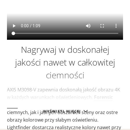
Nagrywaj w doskonałej
jakości nawet w całkowitej
ciemności
AXIS M3098-V zapewnia doskonałą jakość obrazu 4K
w każdych warunkach oświetleniowych.
Forensic
WDR
zapewnia dobrą ekspozycję zarówno
w
WYŚWIETL WIĘCEJ
ciemnych, jak i jasnych obszarach sceny oraz ostre
obrazy kolorowe przy słabym oświetleniu.
Lightfinder
dostarcza realistyczne kolory nawet przy