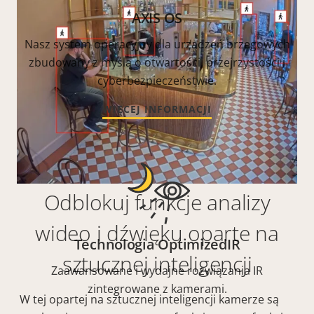
AXIS OS
Nasz system operacyjny dla urządzeń brzegowych
zbudowany z myślą o otwartości, przejrzystości i
cyberbezpieczeństwie.
WIĘCEJ INFORMACJI
Odblokuj funkcje analizy
wideo i dźwięku oparte na
Technologia OptimizedIR
sztucznej inteligencji
Zaawansowane i wydajne rozwiązania IR
zintegrowane z kamerami.
W tej opartej na sztucznej inteligencji kamerze są