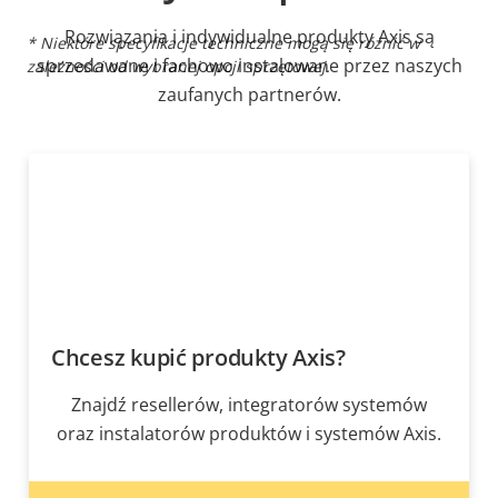
Rozwiązania i indywidualne produkty Axis są
* Niektóre specyfikacje techniczne mogą się różnić w
sprzedawane i fachowo instalowane przez naszych
zależności od wybranej opcji sprzętowej.
zaufanych partnerów.
Chcesz kupić produkty Axis?
Znajdź resellerów, integratorów systemów
oraz instalatorów produktów i systemów Axis.