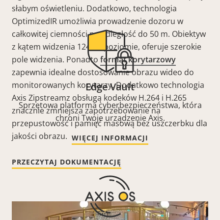
słabym oświetleniu.
Dodatkowo, technologia
OptimizedIR umożliwia prowadzenie dozoru w
całkowitej ciemności na odległość do 50 m. Obiektyw
z kątem widzenia 124° w poziomie, oferuje szerokie
pole
widzenia. Ponadto
format korytarzowy
zapewnia
idealne dostosowanie obrazu wideo do
monitorowanych korytarzy. Dodatkowo technologia
Edge Vault
Axis
Zipstream
z obsługą kodeków H.264 i H.265
Sprzętowa platforma cyberbezpieczeństwa, która
znacznie zmniejsza zapotrzebowanie na
chroni Twoje urządzenie Axis.
przepustowość i pamięć masową bez uszczerbku dla
jakości obrazu.
WIĘCEJ INFORMACJI
PRZECZYTAJ DOKUMENTACJĘ