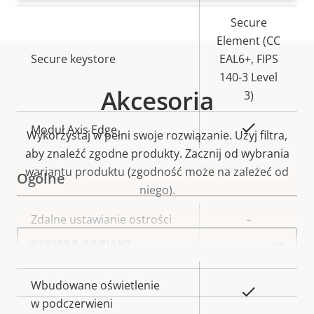
Secure
Element (CC
Secure keystore
EAL6+, FIPS
140-3 Level
Akcesoria
3)
Tak
Moduł Axis Edge
Wykorzystaj w pełni swoje rozwiązanie. Użyj filtra,
aby znaleźć zgodne produkty.
Zacznij od wybrania
wariantu produktu (zgodność może na zależeć od
Ogólne
niego).
Opis
Zdalne ustawianie ostrości
Wartość
–
Select
nieruchomości
nieruchomości
a
Zdalny zoom
–
product
variant:
Wbudowane oświetlenie
Tak
w podczerwieni