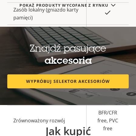
POKAŻ PRODUKTY WYCOFANE Z RYNKU
Zasób lokalny (gniazdo karty
Tak
pamięci)
Temperatura pracy
0 to 45 °C
Do użytku na zewnątrz
–
Znajdź pasujące
akcesoria
Klasa odporności na
IK08
wandalizm
WYPRÓBUJ SELEKTOR AKCESORIÓW
Klasa IP
IP42
Tak
Do przemalowywania
BFR/CFR
Zrównoważony rozwój
free, PVC
Jak kupić
free