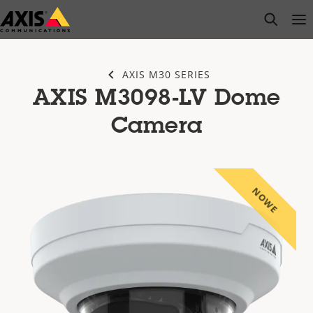
Przejdź
open s
Op
Clo
do
głównej
zawartości
AXIS M30 SERIES
AXIS M3098-LV Dome
Camera
NOWE