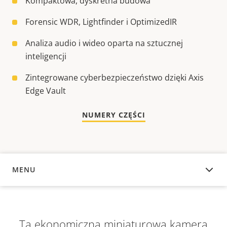
Kompaktowa, dyskretna budowa
Forensic WDR, Lightfinder i OptimizedIR
Analiza audio i wideo oparta na sztucznej
inteligencji
Zintegrowane cyberbezpieczeństwo dzięki Axis
Edge Vault
NUMERY CZĘŚCI
MENU
INFORMACJE OGÓLNE
Ta ekonomiczna miniaturowa kamera