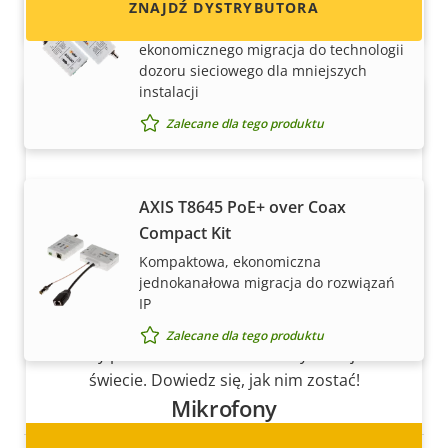
Adapter Kit
ZNAJDŹ DYSTRYBUTORA
Atrakcyjna z punktu widzenia
ekonomicznego migracja do technologii
dozoru sieciowego dla mniejszych
instalacji
Zalecane dla tego produktu
AXIS T8645 PoE+ over Coax
Compact Kit
Zostań partnerem
Kompaktowa, ekonomiczna
jednokanałowa migracja do rozwiązań
Czy jesteś resellerem, dystrybutorem,
IP
integratorem systemów lub instalatorem?
Zalecane dla tego produktu
Mamy partnerów w niemal każdym kraju na
świecie. Dowiedz się, jak nim zostać!
Mikrofony