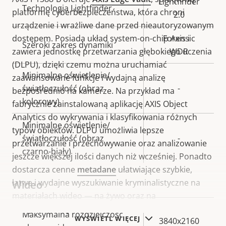
Lightfinder
Technologia Lightfinder
platformę cyberbezpieczeństwa, która chroni
2.0
urządzenie i wrażliwe dane przed nieautoryzowanym
dostępem. Posiada układ system-on-chip Axis i
Forensic
Szeroki zakres dynamiki
zawiera jednostkę przetwarzania głębokiego uczenia
WDR
(DLPU), dzięki czemu można uruchamiać
Minimalne oświetlenie/
zaawansowane funkcje i wydajną analizę
światłoczułość (obraz
-
bezpośrednio na kamerze. Na przykład ma
kolorowy)
fabrycznie zainstalowaną aplikację AXIS Object
Analytics do wykrywania i klasyfikowania różnych
Minimalne oświetlenie/
typów obiektów. DLPU umożliwia lepsze
światłoczułość (obraz
-
przetwarzanie i przechowywanie oraz analizowanie
czarno-biały)
jeszcze większej ilości danych niż wcześniej. Ponadto
dostarcza cenne
metadane
ułatwiające szybkie,
łatwe i wydajne wyszukiwanie kryminalistyczne na
Wideo
materiałach wideo — na żywo oraz na
zarejestrowanych wideo.
Opis
Maksymalna rozdzielczość
Wartość
WYŚWIETL WIĘCEJ
3840x2160