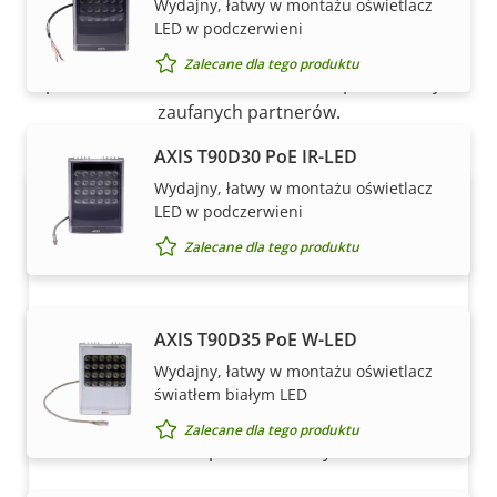
Wydajny, łatwy w montażu oświetlacz
LED w podczerwieni
Rozwiązania i indywidualne produkty Axis są
Zalecane dla tego produktu
sprzedawane i fachowo instalowane przez naszych
zaufanych partnerów.
AXIS T90D30 PoE IR-LED
Wydajny, łatwy w montażu oświetlacz
LED w podczerwieni
Zalecane dla tego produktu
AXIS T90D35 PoE W-LED
Chcesz kupić produkty Axis?
Wydajny, łatwy w montażu oświetlacz
światłem białym LED
Znajdź resellerów, integratorów systemów
Zalecane dla tego produktu
oraz instalatorów produktów i systemów Axis.