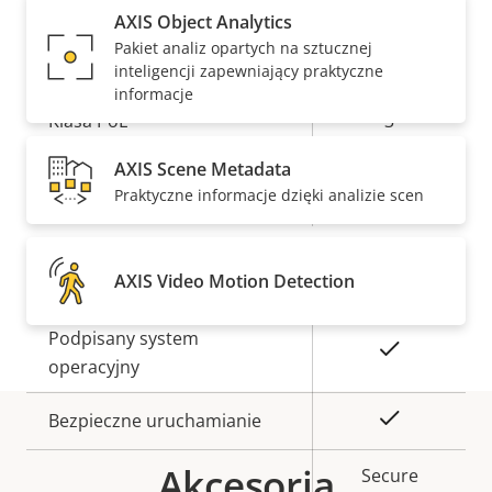
Obsługa dźwięku
AXIS Object Analytics
nieruchomości
nieruchomości
Pakiet analiz opartych na sztucznej
Sieć
inteligencji zapewniający praktyczne
informacje
Opis
Klasa PoE
Wartość
3
nieruchomości
nieruchomości
AXIS Scene Metadata
Komunikacja
–
Praktyczne informacje dzięki analizie scen
bezprzewodowa
Bezpieczeństwo
AXIS Video Motion Detection
Opis
Podpisany system
Wartość
Tak
nieruchomości
operacyjny
nieruchomości
Tak
Bezpieczne uruchamianie
Akcesoria
Secure