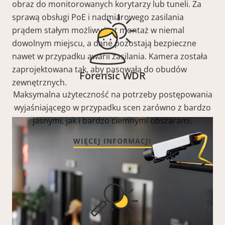
obraz do monitorowanych korytarzy lub tuneli. Za
sprawą obsługi PoE i nadmiarowego zasilania
prądem stałym możliwy jest montaż w niemal
dowolnym miejscu, a dane pozostają bezpieczne
nawet w przypadku awarii zasilania. Kamera została
zaprojektowana tak, aby pasowała do obudów
Forensic WDR
zewnętrznych.
Maksymalna użyteczność na potrzeby postępowania
wyjaśniającego w przypadku scen zarówno z bardzo
jasnymi, jak i bardzo ciemnymi obszarami.
WIĘCEJ INFORMACJI