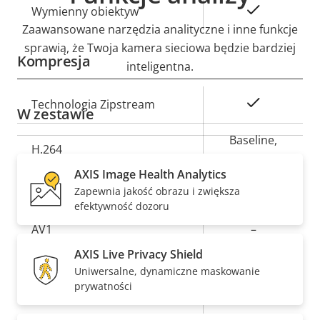
Tak
Wymienny obiektyw
Zaawansowane narzędzia analityczne i inne funkcje
sprawią, że Twoja kamera sieciowa będzie bardziej
Kompresja
inteligentna.
Opis
Wartość
Tak
Technologia Zipstream
W zestawie
nieruchomości
nieruchomości
Baseline,
H.264
High, Main
AXIS Image Health Analytics
Zapewnia jakość obrazu i zwiększa
Tak
H.265
efektywność dozoru
AV1
–
AXIS Live Privacy Shield
Uniwersalne, dynamiczne maskowanie
Dźwięk
prywatności
Opis
Wartość
Tak