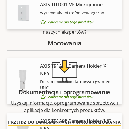
zasoby
AXIS TU1001-VE Microphone
Wytrzymały mikrofon zewnętrzny
Potrzebujesz informacji o produktach lub
Zalecane dla tego produktu
oprogramowaniu firmy Axis albo pomocy jednego z
naszych ekspertów?
Mocowania
AXIS T91A04 Camera Holder ¾”
NPS
Do kamer ze standardowym gwintem
UNC
Dokumentacja i oprogramowanie
Zalecane dla tego produktu
Uzyskaj informacje, oprogramowanie sprzętowe i
aplikacje dla konkretnych produktów.
AXIS T91A05 Camera Holder 1.5"
PRZEJDŹ DO DOKUMENTACJI I OPROGRAMOWANIA
NPS