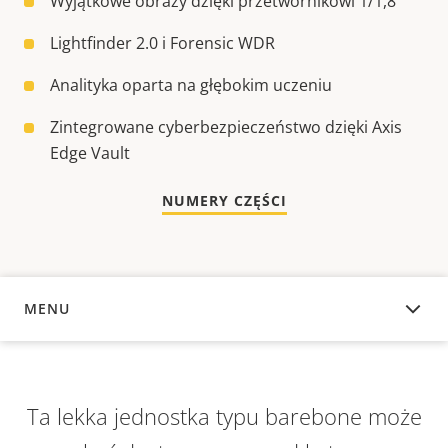
Wyjątkowe obrazy dzięki przetwornikowi 1/1,8"
Lightfinder 2.0 i Forensic WDR
Analityka oparta na głębokim uczeniu
Zintegrowane cyberbezpieczeństwo dzięki Axis
Edge Vault
NUMERY CZĘŚCI
MENU
INFORMACJE OGÓLNE
Ta lekka jednostka typu barebone może