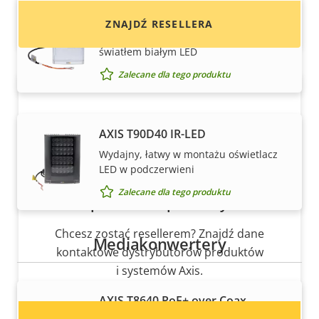
AXIS T90D35 W-LED
ZNAJDŹ RESELLERA
Wydajny, łatwy w montażu oświetlacz
światłem białym LED
Zalecane dla tego produktu
AXIS T90D40 IR-LED
Wydajny, łatwy w montażu oświetlacz
LED w podczerwieni
Zalecane dla tego produktu
Chcesz sprzedawać produkty Axis?
Chcesz zostać resellerem? Znajdź dane
Mediakonwertery
kontaktowe dystrybutorów produktów
i systemów Axis.
AXIS T8640 PoE+ over Coax