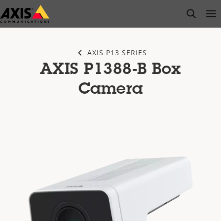
Przejdź
open s
Op
Clo
do
głównej
zawartości
AXIS P13 SERIES
AXIS P1388-B Box
Camera