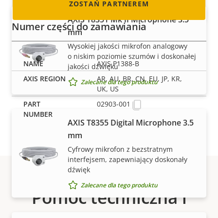
ZOSTAŃ PARTNEREM
AXIS T8351 Mk II Microphone 3.5
Numer części do zamawiania
mm
Wysokiej jakości mikrofon analogowy
o niskim poziomie szumów i doskonałej
AXIS P1388-B
jakości dźwięku
AR, AU, BR, CN, EU, JP, KR,
Zalecane dla tego produktu
UK, US
02903-001
AXIS T8355 Digital Microphone 3.5
mm
Cyfrowy mikrofon z bezstratnym
interfejsem, zapewniający doskonały
dźwięk
Zalecane dla tego produktu
Pomoc techniczna i