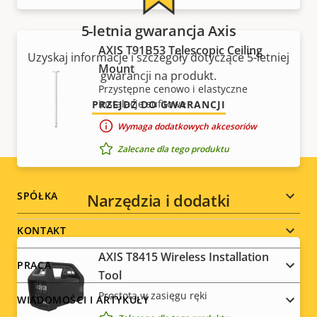
5-letnia gwarancja Axis
AXIS T91B53 Telescopic Ceiling
Uzyskaj informacje i szczegóły dotyczące 5-letniej
Mount
gwarancji na produkt.
Przystępne cenowo i elastyczne
instalacje sufitowe
PRZEJDŹ DO GWARANCJI
Wymaga dodatkowych akcesoriów
Zalecane dla tego produktu
Footer
SPÓŁKA
Narzędzia i dodatki
menu
KONTAKT
AXIS T8415 Wireless Installation
PRACA
Tool
Prostota w zasięgu ręki
WIADOMOŚCI I ARTYKUŁY