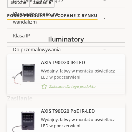
Do użytku na zewnątrz
–
Switche
Zasilanie
Klasa odporności na
POKAŻ PRODUKTY WYCOFANE Z RYNKU
-
wandalizm
Klasa IP
-
Iluminatory
Do przemalowywania
–
AXIS T90D20 IR-LED
BFR/CFR
Zrównoważony rozwój
free, PVC
Wydajny, łatwy w montażu oświetlacz
LED w podczerwieni
free
Zalecane dla tego produktu
Zasilanie
AXIS T90D20 PoE IR-LED
WYŚWIETL WIĘCEJ
Opis
Moc (maksymalna)
Wartość
11.1 W
Wydajny, łatwy w montażu oświetlacz
nieruchomości
nieruchomości
LED w podczerwieni
Moc (średnia)
4.5 W