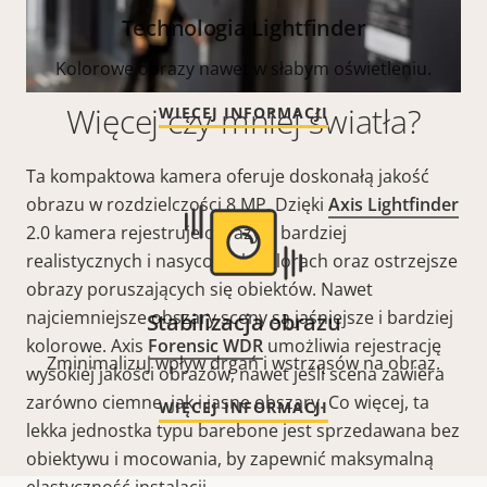
Technologia Lightfinder
Kolorowe obrazy nawet w słabym oświetleniu.
Więcej czy mniej światła?
WIĘCEJ INFORMACJI
Ta kompaktowa kamera oferuje doskonałą jakość
obrazu w rozdzielczości 8 MP. Dzięki
Axis Lightfinder
2.0 kamera rejestruje obrazy o bardziej
realistycznych i nasyconych kolorach oraz ostrzejsze
obrazy poruszających się obiektów. Nawet
najciemniejsze obszary sceny są jaśniejsze i bardziej
Stabilizacja obrazu
kolorowe. Axis
Forensic WDR
umożliwia rejestrację
Zminimalizuj wpływ drgań i wstrząsów na obraz.
wysokiej jakości obrazów, nawet jeśli scena zawiera
zarówno ciemne, jak i jasne obszary. Co więcej, ta
WIĘCEJ INFORMACJI
lekka jednostka typu barebone jest sprzedawana bez
obiektywu i mocowania, by zapewnić maksymalną