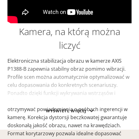
Kamera, na którą można
liczyć
Elektroniczna stabilizacja obrazu w kamerze AXIS
P1388-B zapewnia stabilny obraz pomimo wibracji.
Profile scen można automatycznie optymalizować w
celu dopasowania do konkretnych scenariuszy.
Ponadto dzięki funkcji wykrywania wstrząsów i
zabezpieczeniu antysabotażowemu będziesz
otrzymywać powiadomienia o próbach ingerencji w
WYŚWIETL WIĘCEJ
kamerę. Korekcja dystorsji beczkowatej gwarantuje
doskonałą jakość obrazu, nawet na krawędziach.
Format korytarzowy pozwala idealne dopasować