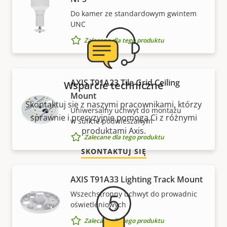
Do kamer ze standardowym gwintem
UNC
Zalecane dla tego produktu
AXIS T91A23 Tile Grid Ceiling
Wsparcie techniczne
Mount
Skontaktuj się z naszymi pracownikami, którzy
Uniwersalny uchwyt do montażu
sprawnie i precyzyjnie pomogą Ci z różnymi
w suficie podwieszanym
produktami Axis.
Zalecane dla tego produktu
SKONTAKTUJ SIĘ
AXIS T91A33 Lighting Track Mount
Wszechstronny uchwyt do prowadnic
oświetleniowych
Zalecane dla tego produktu