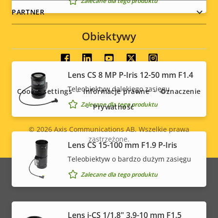
Zalecane dla tego produktu
PARTNER
Obiektywy
Social
Lens CS 8 MP P-Iris 12-50 mm F1.4
menu
Teleobiektyw dalekiego zasięgu
Cookie settings
Informacje prawne
Oznaczenie
Zalecane dla tego produktu
Prywatność
© 2026
Axis Communications AB. Wszelkie prawa
zastrzeżone.
Legal
Lens CS 15-100 mm F1.9 P-Iris
Teleobiektyw o bardzo dużym zasięgu
menu
Zalecane dla tego produktu
Lens i-CS 1/1.8" 3.9-10 mm F1.5