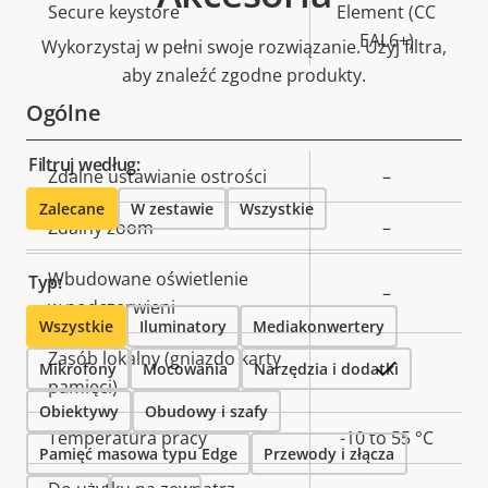
Secure keystore
Element (CC
EAL6+)
Wykorzystaj w pełni swoje rozwiązanie. Użyj filtra,
aby znaleźć zgodne produkty.
Ogólne
Filtruj według:
Opis
Zdalne ustawianie ostrości
Wartość
–
nieruchomości
nieruchomości
Zalecane
W zestawie
Wszystkie
Zdalny zoom
–
Wbudowane oświetlenie
Typ:
–
w podczerwieni
Wszystkie
Iluminatory
Mediakonwertery
Zasób lokalny (gniazdo karty
Tak
Mikrofony
Mocowania
Narzędzia i dodatki
pamięci)
Obiektywy
Obudowy i szafy
Temperatura pracy
-10 to 55 °C
Pamięć masowa typu Edge
Przewody i złącza