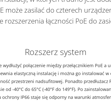
E może zasilać do czterech urządze
e rozszerzenia łączności PoE do zas
Rozszerz system
 wydłużyć połączenie między przełącznikiem PoE a u
pewnia elastyczną instalację i można go instalować w
ość przestrzeni nadsufitowej. Ponadto przedłużacz 
ie od -40°C do 65°C (-40°F do 149°F). Po zainstalowa
u ochrony IP66 staje się odporny na warunki atmosfe