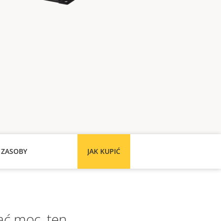
 ZASOBY
JAK KUPIĆ
dać moc, ten