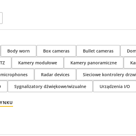
Body worn
Box cameras
Bullet cameras
Dom
TZ
Kamery modułowe
Kamery panoramiczne
Ka
 microphones
Radar devices
Sieciowe kontrolery drzw
O
Sygnalizatory dźwiękowe/wizualne
Urządzenia I/O
RYNKU