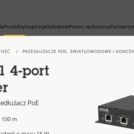
ia
Produkty
Inspiracje
Szkolenie
Pomoc techniczna
Partnerzy
NOŚĆ
PRZEDŁUŻACZE POE, ŚWIATŁOWODOWE I KONCE
 4-port
er
edłużacz PoE
o 100 m
ządzeń o mocy 15 W