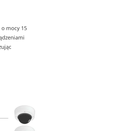
s o mocy 15
ządzeniami
zując