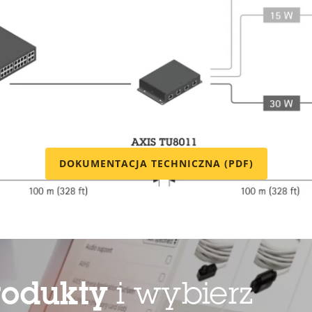
Specyfikacje techniczn
się ze specyfikacjami technicznymi, pobierz arkusz d
DOKUMENTACJA TECHNICZNA (PDF)
rodukty
i wybierz