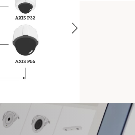
e
anych poniżej.