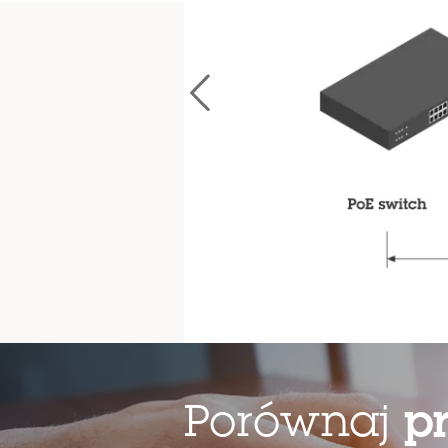
Aby zapoznać 
Porównaj
p