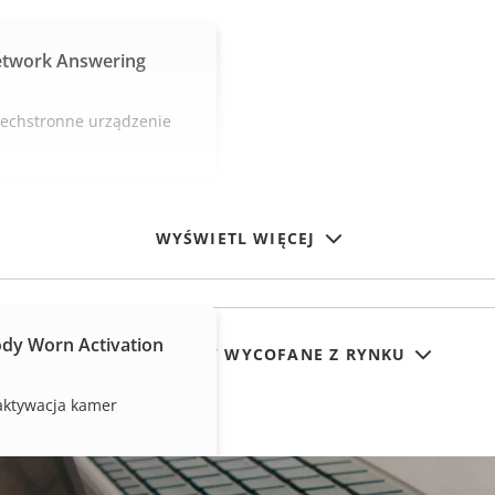
etwork Answering
zechstronne urządzenie
WYŚWIETL WIĘCEJ
dy Worn Activation
POKAŻ PRODUKTY WYCOFANE Z RYNKU
aktywacja kamer