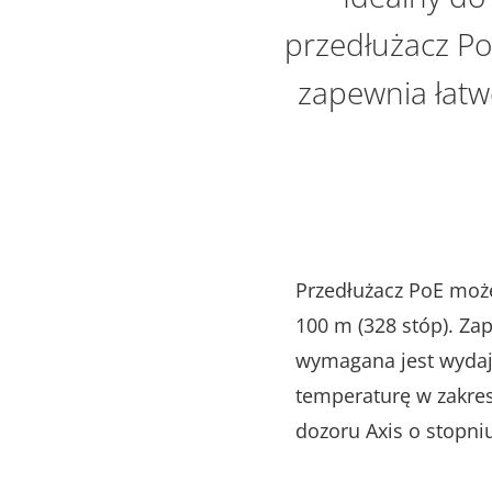
przedłużacz Po
zapewnia łatw
Przedłużacz PoE może
100 m (328 stóp). Za
wymagana jest wydajn
temperaturę w zakres
dozoru Axis o stopni