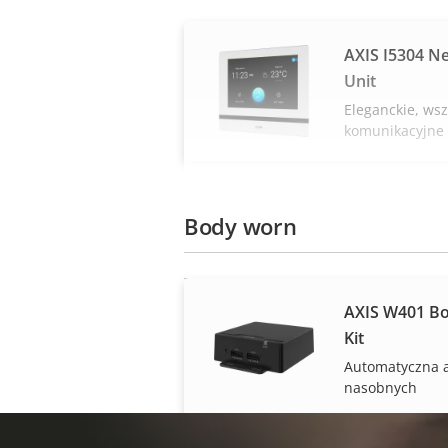
AXIS I5304 N
Unit
Eleganckie, ws
komunikacyjne
Body worn
AXIS W401 Bo
Kit
Automatyczna 
nasobnych