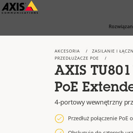
Przejdź
do
głównej
Rozwiązan
zawartości
AKCESORIA
ZASILANIE I ŁĄCZ
PRZEDŁUŻACZE POE
AXIS TU8011
PoE Extend
4-portowy wewnętrzny prz
Przedłuż połączenie PoE 
Obsługuje do czterech ur