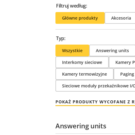
Filtruj według:
Główne produkty
Akcesoria
Typ:
Wszystkie
Answering units
Interkomy sieciowe
Kamery P
Kamery termowizyjne
Paging
Sieciowe moduły przekaźnikowe I/
POKAŻ PRODUKTY WYCOFANE Z 
Answering units