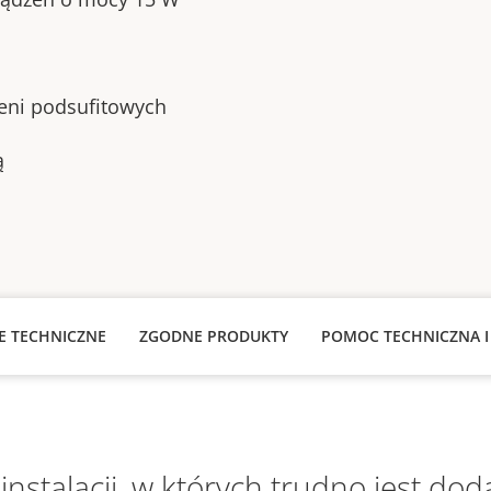
zeni podsufitowych
ą
JE TECHNICZNE
ZGODNE PRODUKTY
POMOC TECHNICZNA I
instalacji, w których trudno jest do