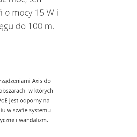
ń o mocy 15 W i
ięgu do 100 m.
rządzeniami Axis do
 obszarach, w których
PoE jest odporny na
niu w szafie systemu
ryczne i wandalizm.