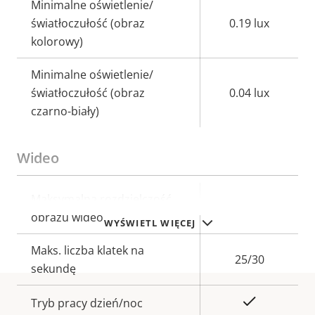
Minimalne oświetlenie/
światłoczułość (obraz
0.19 lux
kolorowy)
Minimalne oświetlenie/
światłoczułość (obraz
0.04 lux
czarno-biały)
Wideo
Opis
Maksymalna rozdzielczość
Wartość
2992x2992
nieruchomości
obrazu wideo
nieruchomości
WYŚWIETL WIĘCEJ
Maks. liczba klatek na
25/30
sekundę
Tak
Tryb pracy dzień/noc