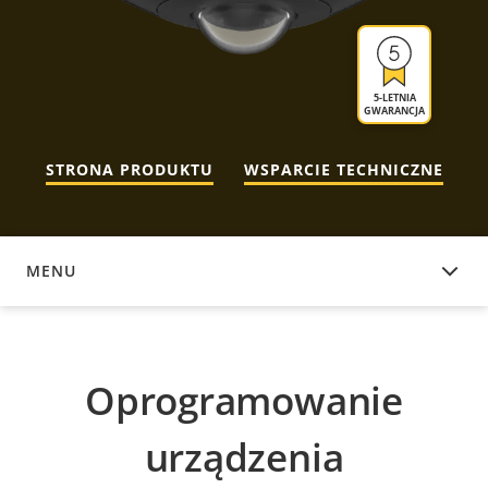
5-LETNIA
GWARANCJA
STRONA PRODUKTU
WSPARCIE TECHNICZNE
MENU
OPROGRAMOWANIE URZĄDZENIA
Oprogramowanie
urządzenia