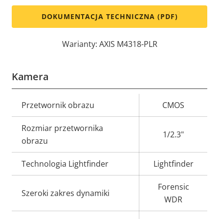
DOKUMENTACJA TECHNICZNA (PDF)
Warianty: AXIS M4318-PLR
Kamera
Opis
Przetwornik obrazu
Wartość
CMOS
nieruchomości
nieruchomości
Rozmiar przetwornika
1/2.3"
obrazu
Technologia Lightfinder
Lightfinder
Forensic
Szeroki zakres dynamiki
WDR