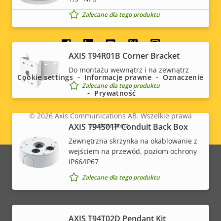
Zalecane dla tego produktu
Social
AXIS T94R01B Corner Bracket
menu
Do montażu wewnątrz i na zewnątrz
Cookie settings
Informacje prawne
Oznaczenie
Zalecane dla tego produktu
Prywatność
© 2026
Axis Communications AB. Wszelkie prawa
zastrzeżone.
AXIS T94S01P Conduit Back Box
Legal
Zewnętrzna skrzynka na okablowanie z
menu
wejściem na przewód, poziom ochrony
IP66/IP67
Zalecane dla tego produktu
AXIS T94T02D Pendant Kit