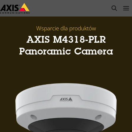
Przejdź
open s
Op
Clo
do
głównej
zawartości
Wsparcie dla produktów
AXIS M4318-PLR
Panoramic Camera