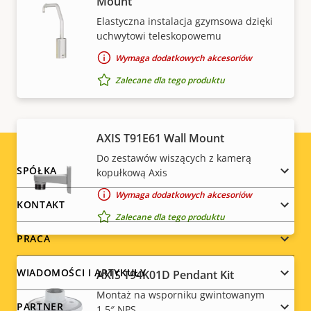
Mount
unijnym przepisom dotyczącym kontroli eksportu, a
Elastyczna instalacja gzymsowa dzięki
także innym krajowym przepisom dotyczącym
uchwytowi teleskopowemu
kontroli eksportu. Informacje
na temat zgodności z
Wymaga dodatkowych akcesoriów
przepisami dotyczącymi eksportu danego produktu
znajdziesz tu
.
Zalecane dla tego produktu
AXIS T91E61 Wall Mount
Do zestawów wiszących z kamerą
Footer
SPÓŁKA
kopułkową Axis
Wymaga dodatkowych akcesoriów
menu
KONTAKT
Zalecane dla tego produktu
PRACA
WIADOMOŚCI I ARTYKUŁY
AXIS T94K01D Pendant Kit
Montaż na wsporniku gwintowanym
PARTNER
1,5″ NPS