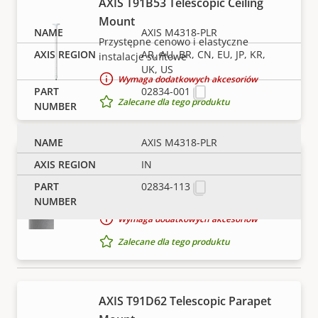
AXIS T91B53 Telescopic Ceiling
Mount
AXIS M4318-PLR
Przystępne cenowo i elastyczne
AR, AU, BR, CN, EU, JP, KR,
instalacje sufitowe
UK, US
Wymaga dodatkowych akcesoriów
02834-001
Zalecane dla tego produktu
AXIS M4318-PLR
AXIS T91B67 Pole Mount
IN
Uchwyt do mocowania stałopozycyjnych
02834-113
kamer kopułkowych na słupie
Wymaga dodatkowych akcesoriów
Zalecane dla tego produktu
UWAGA
AXIS T91D62 Telescopic Parapet
Produkty Axis mogą podlegać amerykańskim i