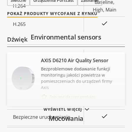
Switche
Urządzenia Portcast
Zasilanie
Baseline,
H.264
High, Main
POKAŻ PRODUKTY WYCOFANE Z RYNKU
Tak
H.265
Environmental sensors
Dźwięk
Opis
Wartość
Tak
Obsługa dźwięku
AXIS D6210 Air Quality Sensor
nieruchomości
nieruchomości
Bezproblemowe dodawanie funkcji
monitoringu jakości powietrza w
Bezpieczeństwo
pomieszczeniach do urządzeń firmy
Axis
Opis
Podpisany system
Wartość
Zalecane dla tego produktu
Tak
nieruchomości
operacyjny
nieruchomości
WYŚWIETL WIĘCEJ
Tak
Bezpieczne uruchamianie
Mocowania