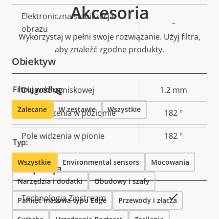
Akcesoria
Elektroniczna stabilizacja
–
obrazu
Wykorzystaj w pełni swoje rozwiązanie. Użyj filtra,
aby znaleźć zgodne produkty.
Obiektyw
Filtruj według:
Opis
Długość ogniskowej
Wartość
1.2 mm
nieruchomości
nieruchomości
Zalecane
W zestawie
Wszystkie
Pole widzenia w poziomie
182 °
Pole widzenia w pionie
182 °
Typ:
Wszystkie
Environmental sensors
Mocowania
Kompresja
Narzędzia i dodatki
Obudowy i szafy
Opis
Wartość
Tak
Technologia Zipstream
Pamięć masowa typu Edge
Przewody i złącza
nieruchomości
nieruchomości