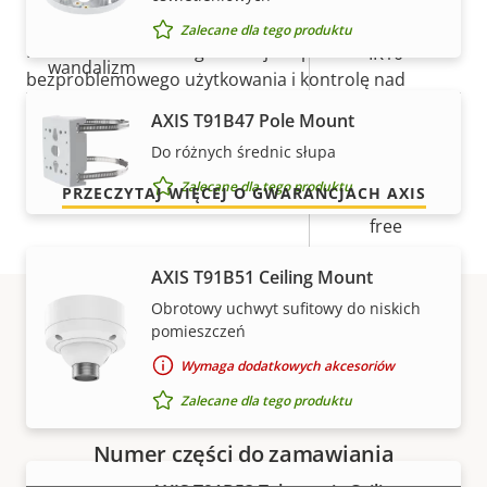
Zalecane dla tego produktu
Klasa odporności na
Nasza nowa 5-letnia gwarancja zapewnia lata
IK10
wandalizm
bezproblemowego użytkowania i kontrolę nad
kosztami. Nie ma żadnych zapisów drobnym
Klasa IP
IP66
AXIS T91B47 Pole Mount
drukiem: oferujemy dokładnie to, co obiecujemy.
Do różnych średnic słupa
BFR/CFR
Zalecane dla tego produktu
PRZECZYTAJ WIĘCEJ O GWARANCJACH AXIS
Zrównoważony rozwój
free, PVC
free
AXIS T91B51 Ceiling Mount
Obrotowy uchwyt sufitowy do niskich
pomieszczeń
Numery części
Wymaga dodatkowych akcesoriów
Zalecane dla tego produktu
Numer części do zamawiania