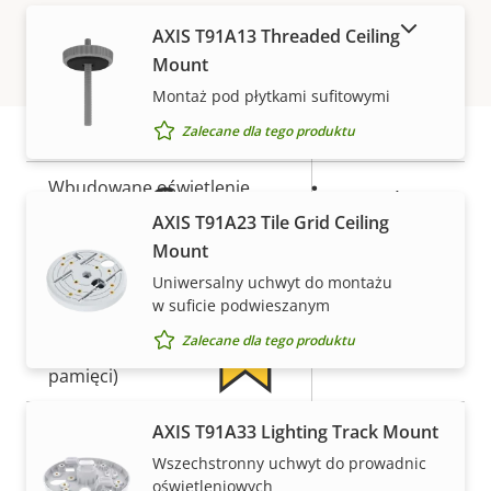
Ogólne
POKAŻ PRODUKTY WYCOFANE Z RYNKU
AXIS T91A13 Threaded Ceiling
Mount
Opis
Zdalne ustawianie ostrości
Wartość
–
Montaż pod płytkami sufitowymi
nieruchomości
nieruchomości
Zalecane dla tego produktu
Zdalny zoom
–
Gwarancja
Wbudowane oświetlenie
Tak
w podczerwieni
AXIS T91A23 Tile Grid Ceiling
Mount
Zoptymalizowany moduł
Tak
Uniwersalny uchwyt do montażu
podczerwieni
w suficie podwieszanym
Zalecane dla tego produktu
Zasób lokalny (gniazdo karty
Tak
pamięci)
Temperatura pracy
-40 to 50 °C
5-letnia gwarancja
AXIS T91A33 Lighting Track Mount
Wszechstronny uchwyt do prowadnic
zapewniająca spokój
Do użytku na zewnątrz
–
oświetleniowych