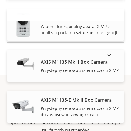
AXIS M1075-L Mk II Box Camera
WYŚWIETL WIĘCEJ
W pełni funkcjonalny aparat 2 MP z
analizą opartą na sztucznej inteligencji
POKAŻ PRODUKTY WYCOFANE Z RYNKU
AXIS M1135 Mk II Box Camera
Przystępny cenowo system dozoru 2 MP
Jak kupić
AXIS M1135-E Mk II Box Camera
Przystępny cenowo system dozoru 2 MP
do zastosowań zewnętrznych
Rozwiązania i indywidualne produkty Axis są
sprzedawane i fachowo instalowane przez naszych
zaufanych partnerów.