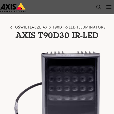
Przejdź
open s
Op
Clo
do
głównej
zawartości
OŚWIETLACZE AXIS T90D IR-LED ILLUMINATORS
AXIS T90D30 IR-LED