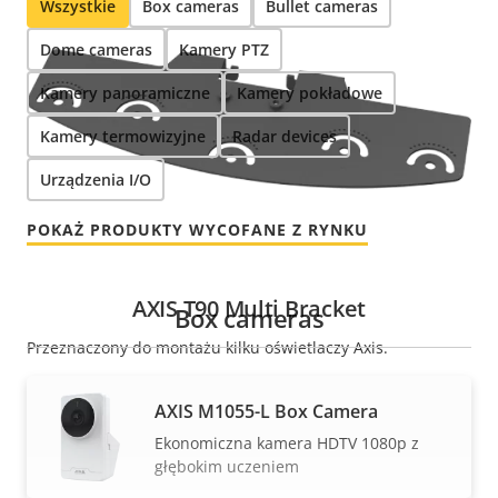
Wszystkie
Box cameras
Bullet cameras
Dome cameras
Kamery PTZ
Kamery panoramiczne
Kamery pokładowe
Kamery termowizyjne
Radar devices
Urządzenia I/O
POKAŻ PRODUKTY WYCOFANE Z RYNKU
AXIS T90 Multi Bracket
Box cameras
Przeznaczony do montażu kilku oświetlaczy Axis.
WIĘCEJ INFORMACJI
AXIS M1055-L Box Camera
Ekonomiczna kamera HDTV 1080p z
głębokim uczeniem