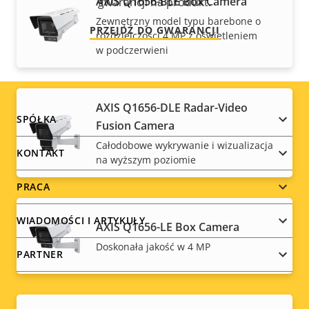
AXIS Q1656-BLE Box Camera
gwarancji na produkt.
Zewnętrzny model typu barebone o
PRZEJDŹ DO GWARANCJI
rozdzielczości 4 MP z oświetleniem
w podczerwieni
AXIS Q1656-DLE Radar-Video
Footer
SPÓŁKA
Fusion Camera
Całodobowe wykrywanie i wizualizacja
menu
KONTAKT
na wyższym poziomie
PRACA
WIADOMOŚCI I ARTYKUŁY
AXIS Q1656-LE Box Camera
Doskonała jakość w 4 MP
PARTNER