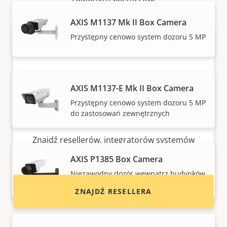
AXIS M1137 Mk II Box Camera
Przystępny cenowo system dozoru 5 MP
AXIS M1137-E Mk II Box Camera
Przystępny cenowo system dozoru 5 MP
do zastosowań zewnętrznych
Chcesz kupić produkty Axis?
Znajdź resellerów, integratorów systemów
oraz instalatorów produktów i systemów Axis.
AXIS P1385 Box Camera
Niezawodny dozór wewnątrz budynków
w rozdzielczości 2 MP
ZNAJDŹ RESELLERA