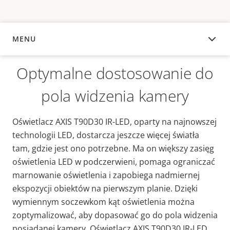
MENU
INFORMACJE OGÓLNE
Optymalne dostosowanie do
pola widzenia kamery
Oświetlacz AXIS T90D30 IR-LED, oparty na najnowszej
technologii LED, dostarcza jeszcze więcej światła
tam, gdzie jest ono potrzebne. Ma on większy zasięg
oświetlenia LED w podczerwieni, pomaga ograniczać
marnowanie oświetlenia i zapobiega nadmiernej
ekspozycji obiektów na pierwszym planie. Dzięki
wymiennym soczewkom kąt oświetlenia można
zoptymalizować, aby dopasować go do pola widzenia
posiadanej kamery. Oświetlacz AXIS T90D30 IR-LED