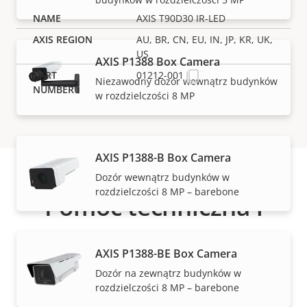
AXIS T90D30 IR-LED
AU, BR, CN, EU, IN, JP, KR, UK,
US
AXIS P1388 Box Camera
01212-001
Niezawodny dozór wewnątrz budynków
w rozdzielczości 8 MP
AXIS P1388-B Box Camera
Dozór wewnątrz budynków w
rozdzielczości 8 MP – barebone
Pomoc techniczna i
zasoby
AXIS P1388-BE Box Camera
Dozór na zewnątrz budynków w
Potrzebujesz informacji o produktach lub
rozdzielczości 8 MP – barebone
oprogramowaniu firmy Axis albo pomocy jednego z