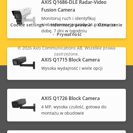
AXIS Q1686-DLE Radar-Video
Social
Fusion Camera
Monitoruj ruch i identyfikuj
menu
niebezpieczne pojazdy 24 godziny na
Cookie settings
Informacje prawne
Oznaczenie
dobę, 7 dni w tygodniu
Prywatność
© 2026
Axis Communications AB. Wszelkie prawa
zastrzeżone.
Legal
AXIS Q1715 Block Camera
Wysoka wydajność i wiele opcji
menu
AXIS Q1726 Block Camera
4 MP, wysoka czułość, gotowa do
montażu w obudowie