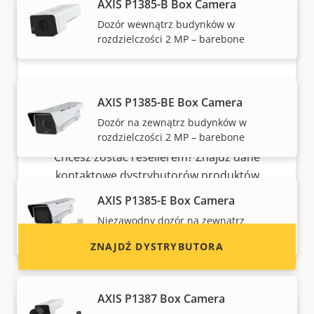
AXIS P1385-B Box Camera
Dozór wewnątrz budynków w
rozdzielczości 2 MP – barebone
AXIS P1385-BE Box Camera
Dozór na zewnątrz budynków w
Chcesz sprzedawać produkty Axis?
rozdzielczości 2 MP – barebone
Chcesz zostać resellerem? Znajdź dane
kontaktowe dystrybutorów produktów
i systemów Axis.
AXIS P1385-E Box Camera
Niezawodny dozór na zewnątrz
budynków w rozdzielczości 2 MP
ZNAJDŹ DYSTRYBUTORA
AXIS P1387 Box Camera