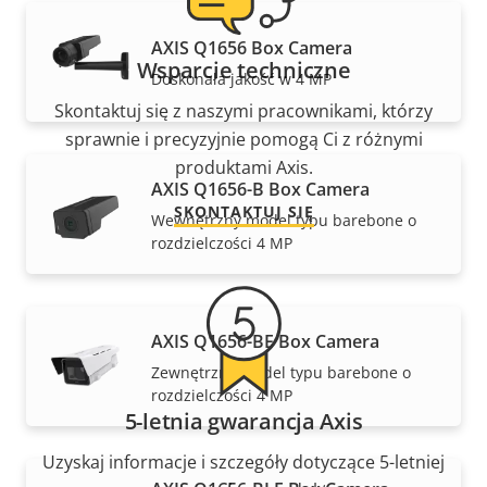
AXIS Q1656 Box Camera
Wsparcie techniczne
Doskonała jakość w 4 MP
Skontaktuj się z naszymi pracownikami, którzy
sprawnie i precyzyjnie pomogą Ci z różnymi
produktami Axis.
AXIS Q1656-B Box Camera
SKONTAKTUJ SIĘ
Wewnętrzny model typu barebone o
rozdzielczości 4 MP
AXIS Q1656-BE Box Camera
Zewnętrzny model typu barebone o
rozdzielczości 4 MP
5-letnia gwarancja Axis
Uzyskaj informacje i szczegóły dotyczące 5-letniej