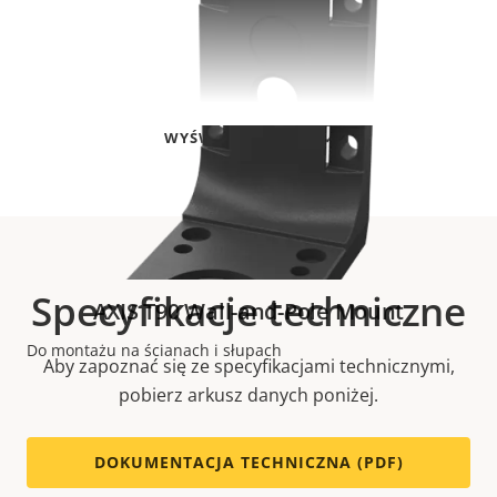
WYŚWIETL WIĘCEJ
Specyfikacje techniczne
AXIS T90 Wall-and-Pole Mount
Do montażu na ścianach i słupach
Aby zapoznać się ze specyfikacjami technicznymi,
pobierz arkusz danych poniżej.
WIĘCEJ INFORMACJI
DOKUMENTACJA TECHNICZNA (PDF)