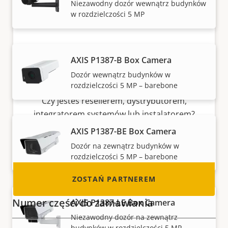
Niezawodny dozór wewnątrz budynków
w rozdzielczości 5 MP
AXIS P1387-B Box Camera
Dozór wewnątrz budynków w
Zostań partnerem
rozdzielczości 5 MP – barebone
Czy jesteś resellerem, dystrybutorem,
integratorem systemów lub instalatorem?
Mamy partnerów w niemal każdym kraju na
AXIS P1387-BE Box Camera
świecie. Dowiedz się, jak nim zostać!
Dozór na zewnątrz budynków w
rozdzielczości 5 MP – barebone
ZOSTAŃ PARTNEREM
Numer części do zamawiania
AXIS P1387-LE Box Camera
Niezawodny dozór na zewnątrz
budynków w rozdzielczości 5 MP