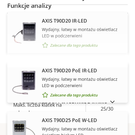
Funkcje analizy
AXIS T90D20 IR-LED
Opis
Wersja z funkcją
Wartość
-
Wydajny, łatwy w montażu oświetlacz
nieruchomości
automatycznego śledzenia
nieruchomości
LED w podczerwieni
Narzędzie do orientacji
-
Zalecane dla tego produktu
Wideo
AXIS T90D20 PoE IR-LED
WYŚWIETL WIĘCEJ
Wydajny, łatwy w montażu oświetlacz
Opis
Maksymalna rozdzielczość
Wartość
LED w podczerwieni
1280x720
nieruchomości
obrazu wideo
nieruchomości
Zalecane dla tego produktu
POKAŻ PRODUKTY WYCOFANE Z RYNKU
Maks. liczba klatek na
25/30
sekundę
AXIS T90D25 PoE W-LED
Tak
Tryb pracy dzień/noc
Wydajny, łatwy w montażu oświetlacz