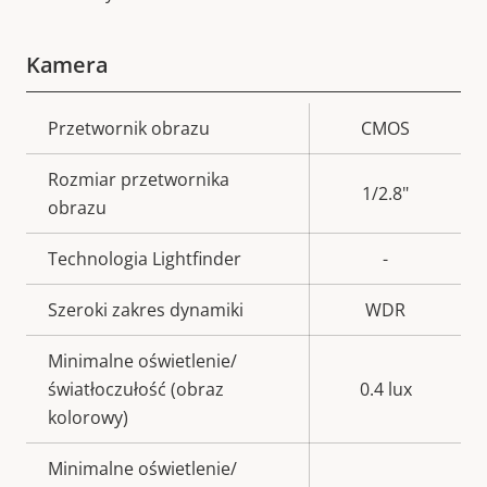
Kamera
Opis
Przetwornik obrazu
Wartość
CMOS
nieruchomości
nieruchomości
Rozmiar przetwornika
1/2.8"
obrazu
Technologia Lightfinder
-
Szeroki zakres dynamiki
WDR
Minimalne oświetlenie/
światłoczułość (obraz
0.4 lux
kolorowy)
Minimalne oświetlenie/