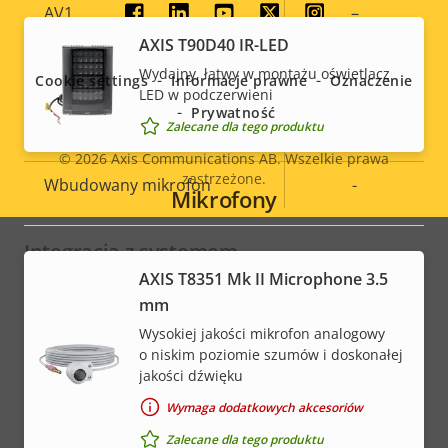
AV1
–
Social
AXIS T90D40 IR-LED
menu
Wydajny, łatwy w montażu oświetlacz
Dźwięk
Cookie settings
Informacje prawne
Oznaczenie
LED w podczerwieni
Prywatność
Zalecane dla tego produktu
Opis
Obsługa dźwięku
Wartość
Yes
© 2026
Axis Communications AB. Wszelkie prawa
nieruchomości
nieruchomości
zastrzeżone.
Wbudowany mikrofon
-
Legal
Mikrofony
menu
Integracja z systemem
AXIS T8351 Mk II Microphone 3.5
mm
Opis
Wartość
Tak
Detekcja dźwięku
Wysokiej jakości mikrofon analogowy
nieruchomości
nieruchomości
o niskim poziomie szumów i doskonałej
Aktywne zabezpieczenie
–
jakości dźwięku
przeciwsabotażowe
Wymaga dodatkowych akcesoriów
Wejścia/wyjścia alarmowe
4
Zalecane dla tego produktu