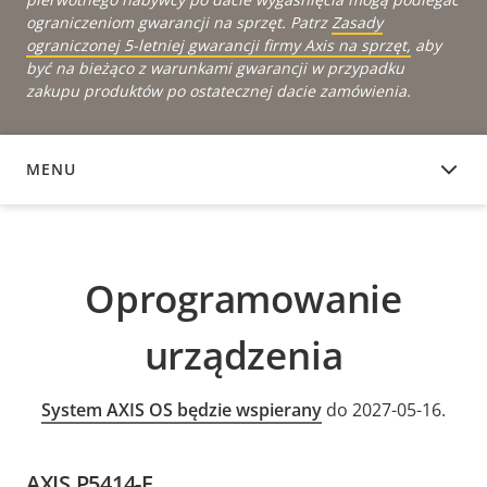
ograniczeniom gwarancji na sprzęt. Patrz
Zasady
ograniczonej 5-letniej gwarancji firmy Axis na sprzęt,
aby
być na bieżąco z warunkami gwarancji w przypadku
zakupu produktów po ostatecznej dacie zamówienia.
MENU
OPROGRAMOWANIE URZĄDZENIA
Oprogramowanie
urządzenia
System AXIS OS będzie wspierany
do 2027-05-16.
AXIS P5414-E