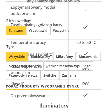
aby znaleźć zgodne produkty.
Zoptymalizowany moduł
–
podczerwieni
Filtruj według:
Zasób lokalny (gniazdo karty
Tak
Zalecane
W zestawie
Wszystkie
pamięci)
Temperatura pracy
-20 to 50 °C
Typ:
Tak
Do użytku na zewnątrz
Wszystkie
Iluminatory
Mikrofony
Mocowania
Narzędzia i dodatki
Klasa odporności na
Pamięć masowa typu Edge
IK07
wandalizm
Przewody i złącza
Switche
Zasilanie
Klasa IP
IP66
POKAŻ PRODUKTY WYCOFANE Z RYNKU
Tak
Do przemalowywania
Iluminatory