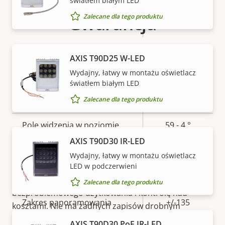
światłem białym LED
Elektroniczna stabilizacja
Gwarancja
Zalecane dla tego produktu
–
obrazu
Obiektyw
AXIS T90D25 W-LED
Wydajny, łatwy w montażu oświetlacz
światłem białym LED
Opis
Wartość
4.7 - 84.6
Długość ogniskowej
Zalecane dla tego produktu
nieruchomości
nieruchomości
mm
Pole widzenia w poziomie
59 - 4 °
5-letnia gwarancja
AXIS T90D30 IR-LED
Pole widzenia w pionie
35 - 2 °
zapewniająca spokój
Wydajny, łatwy w montażu oświetlacz
LED w podczerwieni
Obrót, pochylenie i zbliżenie
Nasza nowa 5-letnia gwarancja zapewnia lata
Zalecane dla tego produktu
bezproblemowego użytkowania i kontrolę nad
Opis
Zakres panoramowania
Wartość
+/-135
kosztami. Nie ma żadnych zapisów drobnym
nieruchomości
nieruchomości
drukiem: oferujemy dokładnie to, co obiecujemy.
AXIS T90D30 PoE IR-LED