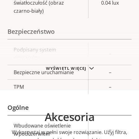
światłoczułość (obraz
0.04 lux
czarno-biały)
Bezpieczeństwo
Opis
Podpisany system
Wartość
–
nieruchomości
operacyjny
nieruchomości
WYŚWIETL WIĘCEJ
Bezpieczne uruchamianie
–
TPM
–
Ogólne
Akcesoria
Opis
Wbudowane oświetlenie
Wartość
–
Wykorzystaj w pełni swoje rozwiązanie. Użyj filtra,
nieruchomości
w podczerwieni
nieruchomości