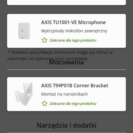
Sieć
AXIS TU1001-VE Microphone
Wytrzymały mikrofon zewnętrzny
Opis
Klasa PoE
Wartość
4
Zalecane dla tego produktu
nieruchomości
nieruchomości
* Niektóre specyfikacje techniczne mogą się różnić w
zależności od wybranej opcji sprzętowej.
Mocowania
AXIS T94P01B Corner Bracket
Montaż na narożnikach
Zalecane dla tego produktu
Narzędzia i dodatki