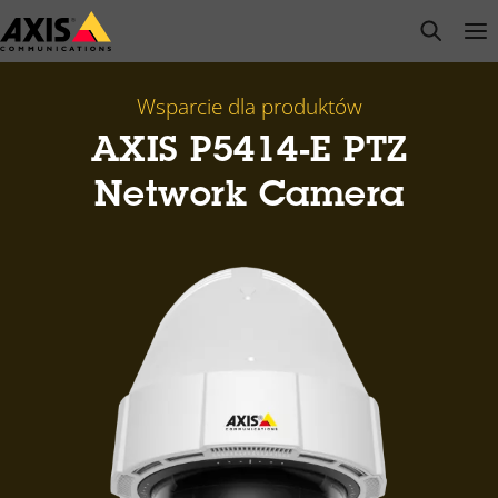
Przejdź
open s
Op
Clo
do
głównej
zawartości
Wsparcie dla produktów
AXIS P5414-E PTZ
Network Camera