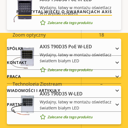
Zakres pochylania
0-90
Wydajny, łatwy w montażu oświetlacz
PRZECZYTAJ WIĘCEJ O GWARANCJACH AXIS
LED w podczerwieni
limited
Trasa strażnika
guard tour
Zalecane dla tego produktu
Zoom optyczny
18
AXIS T90D35 PoE W-LED
Footer
Zoom cyfrowy
12
SPÓŁKA
Wydajny, łatwy w montażu oświetlacz
menu
światłem białym LED
KONTAKT
Kompresja
Zalecane dla tego produktu
PRACA
Opis
Technologia Zipstream
Wartość
–
WIADOMOŚCI I ARTYKUŁY
nieruchomości
nieruchomości
AXIS T90D35 W-LED
Baseline,
H.264
Wydajny, łatwy w montażu oświetlacz
Main
PARTNER
światłem białym LED
Zalecane dla tego produktu
H.265
–