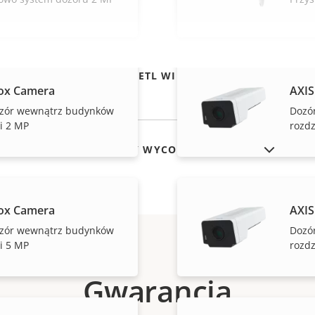
WYŚWIETL WIĘCEJ
ox Camera
AXIS
zór wewnątrz budynków
Dozó
i 2 MP
rozdz
POKAŻ PRODUKTY WYCOFANE Z RYNKU
ox Camera
AXIS
zór wewnątrz budynków
Dozó
i 5 MP
rozdz
Gwarancja