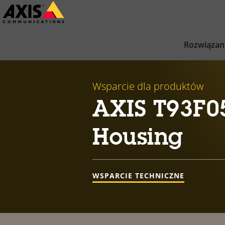
Przejdź
do
głównej
Rozwiązan
zawartości
Wsparcie dla produktów
AXIS T93F05
Housing
WSPARCIE TECHNICZNE