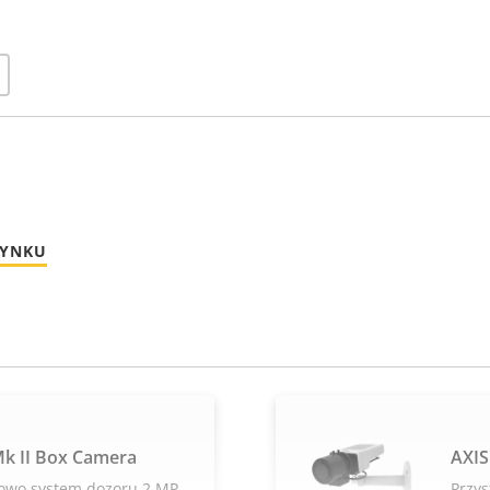
RYNKU
k II Box Camera
AXIS
owo system dozoru 2 MP
Przy