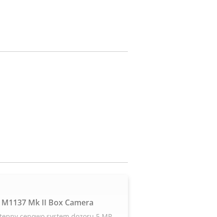
 M1137 Mk II Box Camera
stępny cenowo system dozoru 5 MP