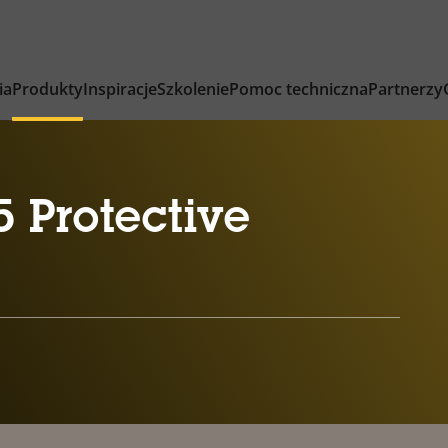
ia
Produkty
Inspiracje
Szkolenie
Pomoc techniczna
Partnerzy
 Protective