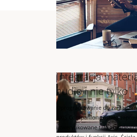
Integracja materi
audio i nie tylko
Oprogramowanie do zarzadzan
AXIS Companion zostało zapro
i zweryfikowane tak, aby ideal