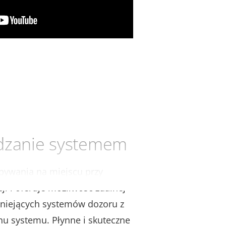
dzanie systemem
ebywania na miejscu przy
i i oferuje możliwość zdalnej
stniejących systemów dozoru z
u systemu. Płynne i skuteczne