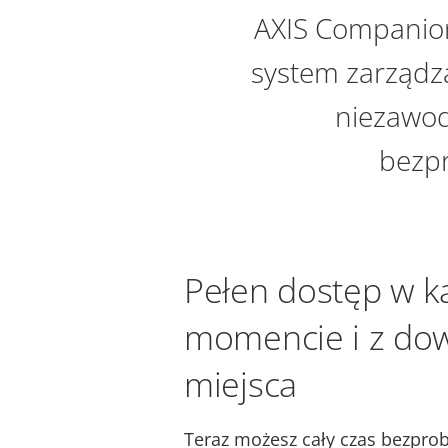
AXIS Companion 
system zarządz
niezawod
bezpr
Pełen dostęp w 
momencie i z do
miejsca
Teraz możesz cały czas bezpr