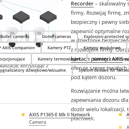
Recorder
– skalowalny 
firmy. Rozwijaj firmę, z
bezpieczny i pewny sieb
zapewnić optymalne roz
Bullet cameras
Dome cameras
Explosion-protected s
w dziedzinie bezpieczeń
P AXIS Companion
Kamery PTZ
Kamery modułowe
z rozwojem firmy. Obra
kartach pamięci AXIS
w 
ozycjonujące
Kamery termowizyjne
Kamery z ochron
alizacje, korzystając z
oferuje szereg trwałych
ygnalizatory dźwiękowe/wizualne
System devices for Netw
pod kątem dozoru.
Rozwiązanie można łat
zapewniania dozoru dla 
dozór wielu lokalizacji, 
AXIS P1365-E Mk II Network
A
placówek.
Camera
A