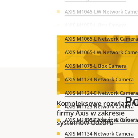
AXIS M1045-LW Network Came
AXIS M1055-L Box Camera
AXIS M1065-L Network Camera
AXIS M1065-LW Network Came
AXIS M1075-L Box Camera
AXIS M1124 Network Camera
AXIS M1124-E Network Camera
Po
Kompleksowe rozwiązan
AXIS M1125 Network Camera
firmy Axis w zakresie
Potrzebujesz infor
AXIS M1125-E Network Camera
systemów dozoru
AXIS M1134 Network Camera