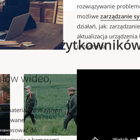
rozwiązywanie problemó
możliwe
zarządzanie 
działań, jak: zarządzan
aktualizacja urządzeni
Historie użytkownikó
urządzenia.
ałów wideo,
ia materiałem wizyjnym
jektowane
nie pasować do