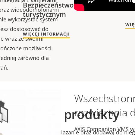
 integracja z
kamerami
Bezpieczeństwo w sklepie
Ra
raz wideodomofonami
turystycznym
ie wykorzystać system
WIĘ
żesz dostosować do
WIĘCEJ INFORMACJI
 je wraz ze swoimi
kończone możliwości
edniej zarówno dla
wań.
Wszechstron
rozwiązania d
Zgodne produkty
AXIS Companion VMS w 
zuj i ulepszaj swoje rozwiązanie oraz dodawaj do nieg