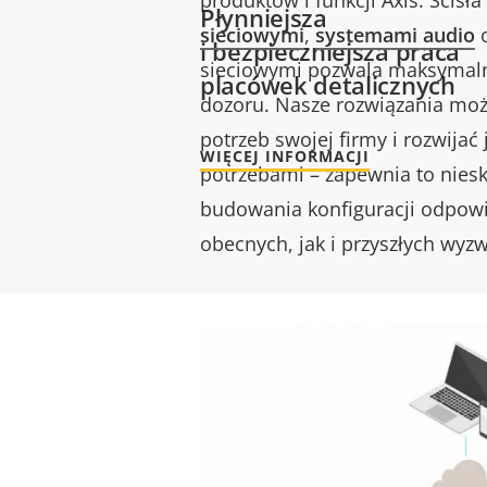
produktów i funkcji Axis. Ścisła
Płynniejsza
sieciowymi
,
systemami audio
o
i bezpieczniejsza praca
sieciowymi
pozwala maksymaln
placówek detalicznych
dozoru. Nasze rozwiązania mo
potrzeb swojej firmy i rozwijać
WIĘCEJ INFORMACJI
potrzebami – zapewnia to nies
budowania konfiguracji odpowi
obecnych, jak i przyszłych wyz
Personali