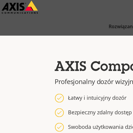
Przejdź
do
głównej
Rozwiązan
zawartości
AXIS Comp
Profesjonalny dozór wizyjny
Łatwy i intuicyjny dozór
Bezpieczny zdalny dostęp
Swoboda użytkowania dzięk