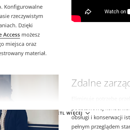
o.
Konfigurowalne
asie rzeczywistym
aniach. Dzięki
e Access
możesz
o miejsca oraz
estrowany materiał.
Zdalne zarzą
Eliminuje potrzebę prz
podstawowej konserwacj
WYŚWIETL WIĘCEJ
obsługi i konserwacji i
pełnym przeglądem stan