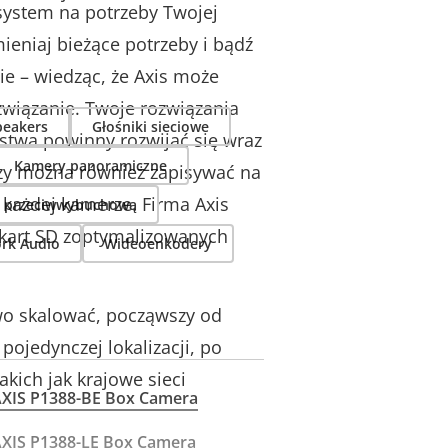
system na potrzeby Twojej
mieniaj bieżące potrzeby i bądź
ie – wiedząc, że Axis może
wiązanie. Twoje rozwiązania
peakers
Głośniki sieciowe
stwa powinny rozwijać się wraz
Kamery panoramiczne
zy można również zapisywać na
każdej kamerze. Firma Axis
ą przeciwwybuchową
 kart SD zoptymalizowanych
ork Audio
Wideoenkodery
wo skalować, począwszy od
pojedynczej lokalizacji, po
takich jak krajowe sieci
XIS P1388-BE Box Camera
XIS P1388-LE Box Camera