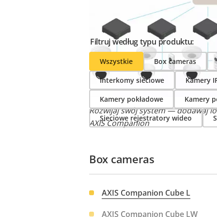
Filtruj według typu produktu:
Wszystkie
Box cameras
Interkomy sieciowe
Kamery I
Kamery pokładowe
Kamery p
Rozwijaj swój system — dodawaj lok
Sieciowe rejestratory wideo
S
AXIS Companion
Box cameras
AXIS Companion Cube L
AXIS Companion Cube LW