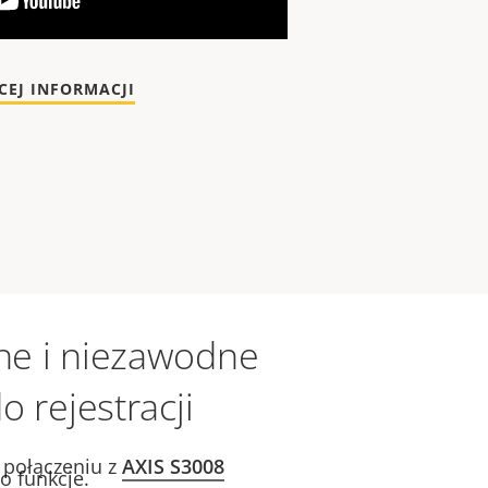
w45 Boot Camp
CEJ INFORMACJI
ne i niezawodne
o rejestracji
połączeniu z
AXIS S3008
o funkcje.