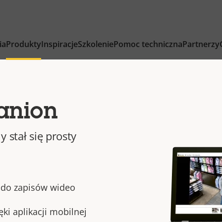
ia
Produkty
Inspiracje
Szkolenie
Pomoc techniczna
Partnerzy
anion
 stał się prosty
 do zapisów wideo
i aplikacji mobilnej