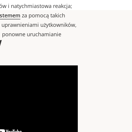
w i natychmiastowa reakcja;
systemem
za pomocą takich
ie uprawnieniami użytkowników,
a i ponowne uruchamianie
w