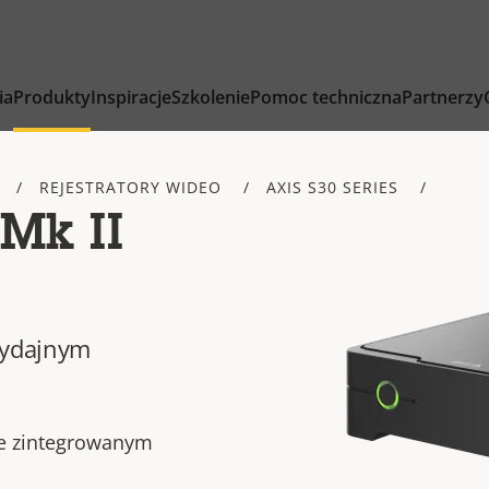
ia
Produkty
Inspiracje
Szkolenie
Pomoc techniczna
Partnerzy
REJESTRATORY WIDEO
AXIS S30 SERIES
Mk II
wydajnym
ze zintegrowanym