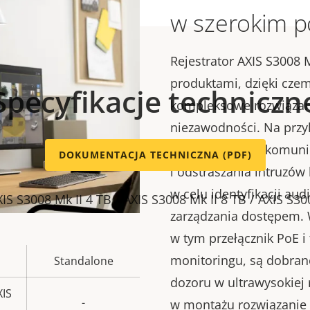
w szerokim po
Rejestrator AXIS S3008 
produktami, dzięki czem
Specyfikacje techniczn
kompleksowe rozwiązan
niezawodności. Na przy
sieciowe w celu komuni
DOKUMENTACJA TECHNICZNA (PDF)
i odstraszania intruzó
w celu identyfikacji aud
IS S3008 Mk II 4 TB / AXIS S3008 Mk II 8 TB / AXIS S30
zarządzania dostępem. 
w tym przełącznik PoE i
monitoringu, są dobra
Standalone
ość
dozoru w ultrawysokiej 
omości
XIS
-
w montażu rozwiązanie