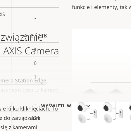
funkcje i elementy, tak
XIS
-
ozwiązanie
4 / 8 / 2 TB
z AXIS Camera
1
0
1
amera Station Edge
,
ązaniem typu „z kamery
-
u kanałów wideo i
-
WYŚWIETL WIĘCEJ
 kilku kliknięciach. To
e do zarządzania
124
 się z kamerami,