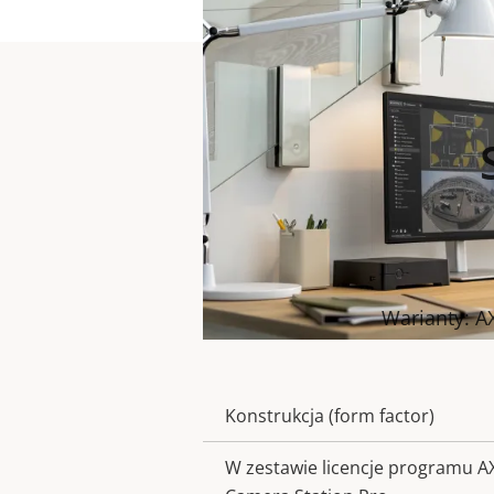
Warianty: AX
Konstrukcja (form factor)
Opis
Wart
nieruchomości
nieruch
W zestawie licencje programu A