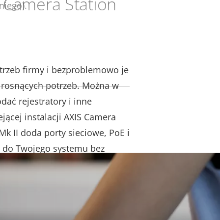
 Camera Station
niego).
orem AXIS S3008 Mk II można
rzeb firmy i bezproblemowo je
rosnących potrzeb. Można w
ać rejestratory i inne
ejącej instalacji AXIS Camera
Mk II doda porty sieciowe, PoE i
 do Twojego systemu bez
i konserwacji serwera,
e żądany czas
 także skalować systemy AXIS
jmujące wiele obiektów w