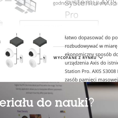
systemu AXIS
ia wariantu produktu (zgodność może na zależeć od 
Pro
Select
a
Rozwiązanie z rejestrat
product
variant:
łatwo dopasować do pot
rozbudowywać w miarę 
ekonomiczny sposób dod
POKAŻ PRODUKTY WYCOFANE Z RYNKU
urządzenia Axis do istni
Station Pro. AXIS S3008 
zasób pamięci masowej
zwiększania obciążenia 
zachowując jednocześni
eriału do nauki
?
przechowywania. Można
Camera Station Pro obe