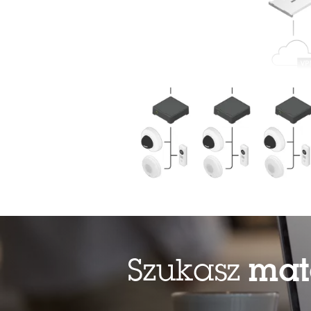
wybran
Szukasz
mat