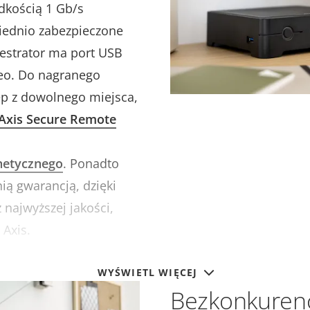
dkością 1 Gb/s
iednio zabezpieczone
jestrator ma port USB
eo. Do nagranego
p z dowolnego miejsca,
Axis Secure Remote
netycznego
. Ponadto
nią gwarancją, dzięki
najwyższej jakości,
 Axis.
WYŚWIETL WIĘCEJ
Bezkonkurenc