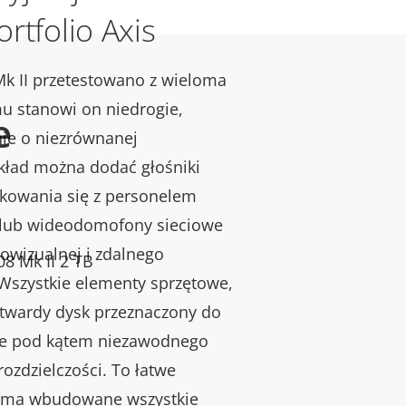
rtfolio Axis
Mk II przetestowano z wieloma
u stanowi on niedrogie,
e
ie o niezrównanej
kład można dodać głośniki
kowania się z personelem
w lub wideodomofony sieciowe
iowizualnej i zdalnego
08 Mk II 2 TB
Wszystkie elementy sprzętowe,
 twardy dysk przeznaczony do
ne pod kątem niezawodnego
rozdzielczości. To łatwe
 ma wbudowane wszystkie