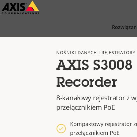
Przejdź
do
głównej
Rozwiązan
zawartości
NOŚNIKI DANYCH I REJESTRATORY
AXIS S3008 
Recorder
8-kanałowy rejestrator z 
przełącznikiem PoE
Kompaktowy rejestrator 
przełącznikiem PoE