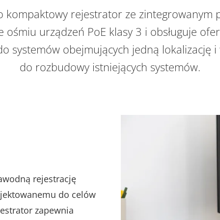
to kompaktowy rejestrator ze zintegrowanym p
e ośmiu urządzeń PoE klasy 3 i obsługuje ofe
do systemów obejmujących jedną lokalizację i w
do rozbudowy istniejących systemów.
awodną rejestrację
ojektowanemu do celów
estrator zapewnia