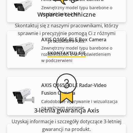
Zewnętrzny model typu barebone o
Wsparcie techniczne
rozdzielczości 4 MP
Skontaktuj się z naszymi pracownikami, którzy
sprawnie i precyzyjnie pomogą Ci z różnymi
AXIS Q1656-BLE Box Camera
produktami Axis.
Zewnętrzny model typu barebone o
SKONTAKTUJ SIĘ
rozdzielczości 4 MP z oświetleniem
w podczerwieni
AXIS Q1656-DLE Radar-Video
Fusion Camera
Całodobowe wykrywanie i wizualizacja
na wyższym poziomie
3-letnia gwarancja Axis
Uzyskaj informacje i szczegóły dotyczące 3-letniej
gwarancji na produkt.