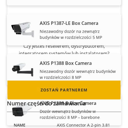
AXIS P1387-LE Box Camera
Niezawodny dozór na zewnątrz
Zostań partnerem
budynków w rozdzielczości 5 MP
Czy jesteś resellerem, dystrybutorem,
integratorem systemów lub instalatorem?
Mamy partnerów w niemal każdym kraju na
AXIS P1388 Box Camera
świecie. Dowiedz się, jak nim zostać!
Niezawodny dozór wewnątrz budynków
w rozdzielczości 8 MP
ZOSTAŃ PARTNEREM
Numer części do zamawiania
AXIS P1388-B Box Camera
Dozór wewnątrz budynków w
rozdzielczości 8 MP – barebone
AXIS Connector A 2-pin 3.81