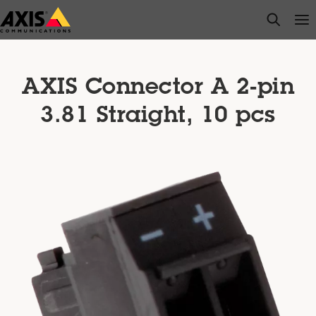
Przejdź
open s
Op
Clo
do
głównej
zawartości
AXIS Connector A 2-pin
3.81 Straight, 10 pcs