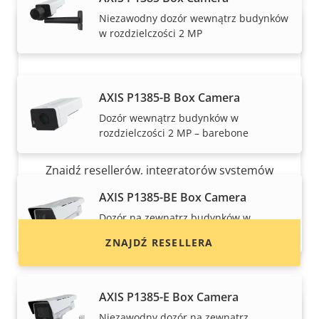
Niezawodny dozór wewnątrz budynków
w rozdzielczości 2 MP
AXIS P1385-B Box Camera
Dozór wewnątrz budynków w
rozdzielczości 2 MP – barebone
Chcesz kupić produkty Axis?
Znajdź resellerów, integratorów systemów
oraz instalatorów produktów i systemów Axis.
AXIS P1385-BE Box Camera
Dozór na zewnątrz budynków w
rozdzielczości 2 MP – barebone
ZNAJDŹ RESELLERA
AXIS P1385-E Box Camera
Niezawodny dozór na zewnątrz