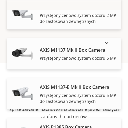
AXIS M1135-E Mk II Box Camera
WYŚWIETL WIĘCEJ
Przystępny cenowo system dozoru 2 MP
do zastosowań zewnętrznych
POKAŻ PRODUKTY WYCOFANE Z RYNKU
AXIS M1137 Mk II Box Camera
Przystępny cenowo system dozoru 5 MP
Jak kupić
AXIS M1137-E Mk II Box Camera
Przystępny cenowo system dozoru 5 MP
do zastosowań zewnętrznych
Rozwiązania i indywidualne produkty Axis są
sprzedawane i fachowo instalowane przez naszych
zaufanych partnerów.
AXIS P1385 Box Camera