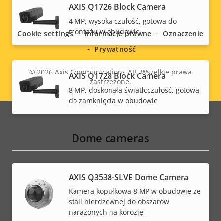
Social
AXIS Q1726 Block Camera
4 MP, wysoka czułość, gotowa do
menu
montażu w obudowie
Cookie settings
Informacje prawne
Oznaczenie
Prywatność
© 2026
Axis Communications AB. Wszelkie prawa
AXIS Q1728 Block Camera
zastrzeżone.
Legal
8 MP, doskonała światłoczułość, gotowa
do zamknięcia w obudowie
menu
Dome cameras
AXIS Q3538-SLVE Dome Camera
Kamera kopułkowa 8 MP w obudowie ze
stali nierdzewnej do obszarów
narażonych na korozję