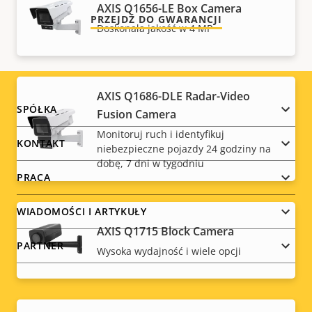
AXIS Q1656-LE Box Camera
PRZEJDŹ DO GWARANCJI
Doskonała jakość w 4 MP
AXIS Q1686-DLE Radar-Video
Footer
SPÓŁKA
Fusion Camera
Monitoruj ruch i identyfikuj
menu
KONTAKT
niebezpieczne pojazdy 24 godziny na
dobę, 7 dni w tygodniu
PRACA
WIADOMOŚCI I ARTYKUŁY
AXIS Q1715 Block Camera
PARTNER
Wysoka wydajność i wiele opcji