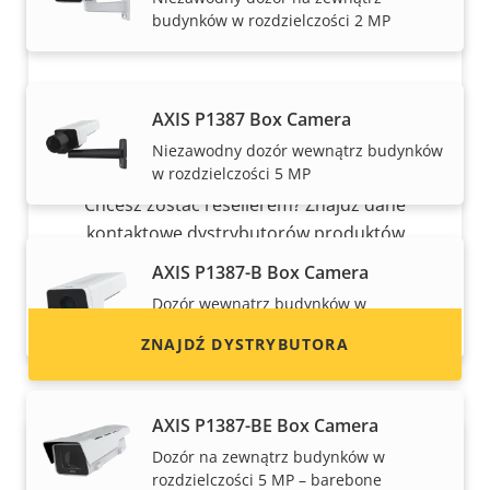
budynków w rozdzielczości 2 MP
AXIS P1387 Box Camera
Niezawodny dozór wewnątrz budynków
Chcesz sprzedawać produkty Axis?
w rozdzielczości 5 MP
Chcesz zostać resellerem? Znajdź dane
kontaktowe dystrybutorów produktów
i systemów Axis.
AXIS P1387-B Box Camera
Dozór wewnątrz budynków w
rozdzielczości 5 MP – barebone
ZNAJDŹ DYSTRYBUTORA
AXIS P1387-BE Box Camera
Dozór na zewnątrz budynków w
rozdzielczości 5 MP – barebone