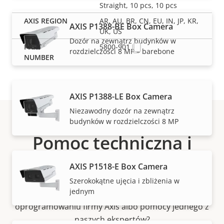
Straight, 10 pcs, 10 pcs
AR, AU, BR, CN, EU, IN, JP, KR,
AXIS P1388-BE Box Camera
UK, US
Dozór na zewnątrz budynków w
5800-901
rozdzielczości 8 MP – barebone
AXIS P1388-LE Box Camera
Niezawodny dozór na zewnątrz
budynków w rozdzielczości 8 MP
Pomoc techniczna i
zasoby
AXIS P1518-E Box Camera
Szerokokątne ujęcia i zbliżenia w
jednym
Potrzebujesz informacji o produktach lub
oprogramowaniu firmy Axis albo pomocy jednego z
naszych ekspertów?