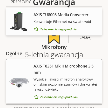
Gwarancja
nieruchomości
operacyjny
nieruchomości
Tak
Bezpieczne uruchamianie
AXIS TU8008 Media Converter
Konwertuje Ethernet na światłowód
Secure
Zalecane dla tego produktu
Secure keystore
Element (CC
EAL6+)
Mikrofony
5-letnia gwarancja
Ogólne
zapewniająca spokój
AXIS T8351 Mk II Microphone 3.5
Opis
Wartość
Tak
Zdalne ustawianie ostrości
mm
nieruchomości
nieruchomości
Nasza nowa 5-letnia gwarancja zapewnia lata
Wysokiej jakości mikrofon analogowy
Tak
Zdalny zoom
bezproblemowego użytkowania i kontrolę nad
o niskim poziomie szumów i doskonałej
kosztami. Nie ma żadnych zapisów drobnym
jakości dźwięku
Wbudowane oświetlenie
Tak
drukiem: oferujemy dokładnie to, co obiecujemy.
Zalecane dla tego produktu
w podczerwieni