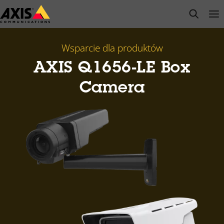
Przejdź
open s
Op
Clo
do
głównej
zawartości
Wsparcie dla produktów
AXIS Q1656-LE Box
Camera