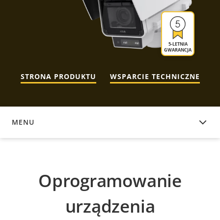
5-LETNIA
GWARANCJA
STRONA PRODUKTU
WSPARCIE TECHNICZNE
MENU
OPROGRAMOWANIE URZĄDZENIA
Oprogramowanie
urządzenia