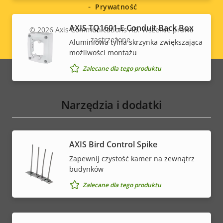
Prywatność
AXIS TQ1601-E Conduit Back Box
© 2026
Axis Communications AB. Wszelkie prawa
zastrzeżone.
Aluminiowa tylna skrzynka zwiększająca
Legal
możliwości montażu
menu
Zalecane dla tego produktu
Narzędzia i dodatki
AXIS Bird Control Spike
Zapewnij czystość kamer na zewnątrz
budynków
Zalecane dla tego produktu