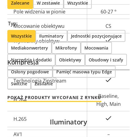
Zalecane
W zestawie
Wszystkie
Pole widzenia w pionie
60-27 °
Typ:
Mocowanie obiektywu
CS
Wszystkie
Iluminatory
Jednostki pozycjonujące
Tak
Wymienny obiektyw
Mediakonwertery
Mikrofony
Mocowania
Narzędzia i dodatki
Obiektywy
Obudowy i szafy
Kompresja
Osłony pogodowe
Pamięć masowa typu Edge
Opis
Wartość
Tak
Technologia Zipstream
Switche
Zasilanie
nieruchomości
nieruchomości
Baseline,
POKAŻ PRODUKTY WYCOFANE Z RYNKU
H.264
High, Main
Tak
H.265
Iluminatory
AV1
–