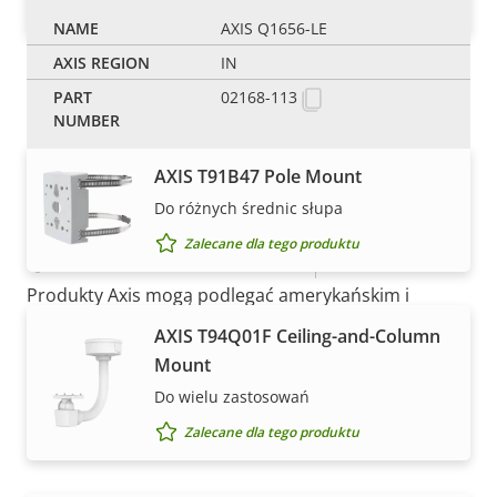
Zalecane dla tego produktu
AXIS Q1656-LE
Zasilanie
IN
Mocowania
02168-113
Opis
Moc (maksymalna)
Wartość
25.5 W
nieruchomości
nieruchomości
Moc (średnia)
11.2 W
AXIS T91B47 Pole Mount
Do różnych średnic słupa
Napięcie wejściowe zasilania
10-28 V
Zalecane dla tego produktu
prądem stałym
UWAGA
Produkty Axis mogą podlegać amerykańskim i
unijnym przepisom dotyczącym kontroli eksportu, a
AXIS T94Q01F Ceiling-and-Column
także innym krajowym przepisom dotyczącym
Mount
kontroli eksportu. Informacje
na temat zgodności z
Do wielu zastosowań
przepisami dotyczącymi eksportu danego produktu
znajdziesz tu
.
Zalecane dla tego produktu