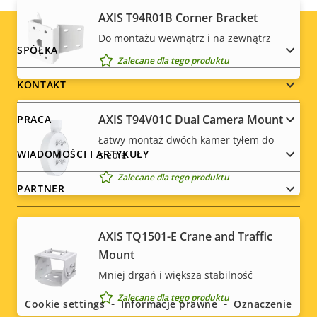
AXIS T94R01B Corner Bracket
Do montażu wewnątrz i na zewnątrz
Footer
SPÓŁKA
Zalecane dla tego produktu
menu
KONTAKT
AXIS T94V01C Dual Camera Mount
PRACA
Łatwy montaż dwóch kamer tyłem do
WIADOMOŚCI I ARTYKUŁY
siebie
Zalecane dla tego produktu
PARTNER
AXIS TQ1501-E Crane and Traffic
Mount
Social
Mniej drgań i większa stabilność
menu
Zalecane dla tego produktu
Cookie settings
Informacje prawne
Oznaczenie