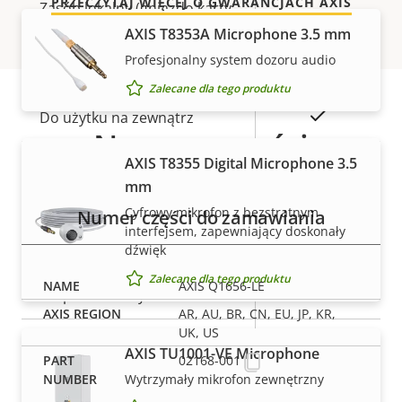
PRZECZYTAJ WIĘCEJ O GWARANCJACH AXIS
Zasób lokalny (gniazdo karty
Tak
pamięci)
AXIS T8353A Microphone 3.5 mm
Profesjonalny system dozoru audio
Temperatura pracy
-40 to 60 °C
Zalecane dla tego produktu
Tak
Do użytku na zewnątrz
Numery części
IK10 Except
AXIS T8355 Digital Microphone 3.5
Klasa odporności na
for front
mm
wandalizm
window IK08
Cyfrowy mikrofon z bezstratnym
Numer części do zamawiania
interfejsem, zapewniający doskonały
Klasa IP
dźwięk
IP66, IP67
Zalecane dla tego produktu
AXIS Q1656-LE
Tak
Do przemalowywania
AR, AU, BR, CN, EU, JP, KR,
UK, US
BFR/CFR
AXIS TU1001-VE Microphone
02168-001
Zrównoważony rozwój
free, PVC
Wytrzymały mikrofon zewnętrzny
free