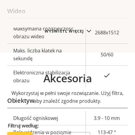
Wideo
Opis
Maksymalna rozdzielczość
Wartość
WYŚWIETL WIĘCEJ
2688x1512
nieruchomości
obrazu wideo
nieruchomości
Maks. liczba klatek na
50/60
sekundę
Elektroniczna stabilizacja
Akcesoria
Tak
obrazu
Wykorzystaj w pełni swoje rozwiązanie. Użyj filtra,
Obiektyw
aby znaleźć zgodne produkty.
Opis
Długość ogniskowej
Wartość
3.9 - 10 mm
Filtruj według:
nieruchomości
nieruchomości
Pole widzenia w poziomie
113-47 °