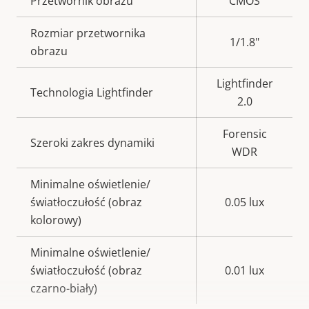
Opis
Przetwornik obrazu
Wartość
CMOS
nieruchomości
nieruchomości
Rozmiar przetwornika
1/1.8"
obrazu
Lightfinder
Technologia Lightfinder
2.0
Forensic
Szeroki zakres dynamiki
WDR
Minimalne oświetlenie/
światłoczułość (obraz
0.05 lux
kolorowy)
Minimalne oświetlenie/
światłoczułość (obraz
0.01 lux
czarno-biały)