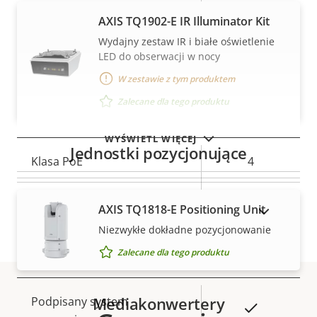
AXIS TQ1902-E IR Illuminator Kit
Dźwięk
Wydajny zestaw IR i białe oświetlenie
LED do obserwacji w nocy
W zestawie z tym produktem
Opis
Wartość
Tak
Obsługa dźwięku
nieruchomości
nieruchomości
Zalecane dla tego produktu
Sieć
WYŚWIETL WIĘCEJ
Jednostki pozycjonujące
Opis
Klasa PoE
Wartość
4
nieruchomości
nieruchomości
Komunikacja
–
AXIS TQ1818-E Positioning Unit
POKAŻ PRODUKTY WYCOFANE Z RYNKU
bezprzewodowa
Niezwykłe dokładne pozycjonowanie
Zalecane dla tego produktu
Bezpieczeństwo
Mediakonwertery
Opis
Podpisany system
Wartość
Tak