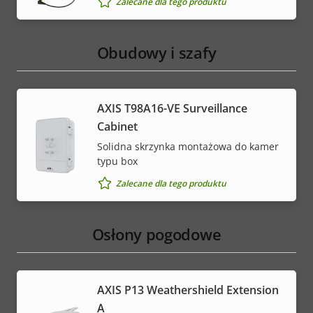
Zalecane dla tego produktu
Obudowy i szafy
AXIS T98A16-VE Surveillance
Cabinet
Solidna skrzynka montażowa do kamer
typu box
Zalecane dla tego produktu
Osłony pogodowe
AXIS P13 Weathershield Extension
A