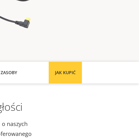
 ZASOBY
JAK KUPIĆ
łości
ą o naszych
oferowanego