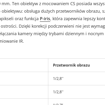
 mm. Ten obiektyw z mocowaniem CS posiada wszys
 obiektywu: obsługa dużych przetworników obrazu, s
pikseli oraz funkcja
P-iris
, która zapewnia lepszy kon
ę ostrości. Dzięki korekcji podczerwieni nie jest wyma
ełączania kamery między trybami dziennym i nocnym 
niowanie IR.
Przetwornik obrazu
1/2,8''
1/2,8''