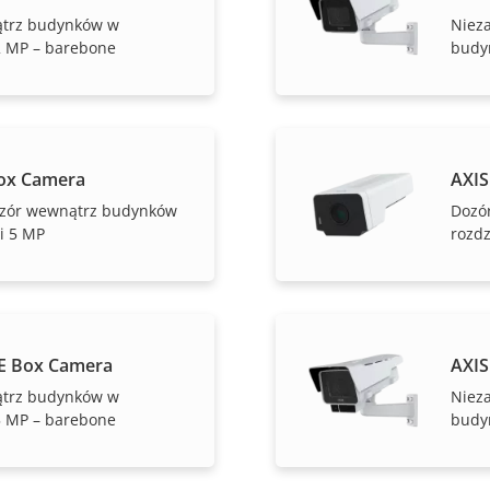
ątrz budynków w
Niez
 2 MP – barebone
budy
ox Camera
AXIS
zór wewnątrz budynków
Dozó
i 5 MP
rozdz
E Box Camera
AXIS
ątrz budynków w
Niez
 5 MP – barebone
budy