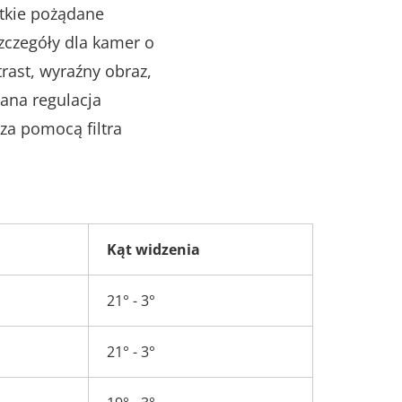
tkie pożądane
zczegóły dla kamer o
trast, wyraźny obraz,
gana regulacja
za pomocą filtra
Kąt widzenia
21° - 3°
21° - 3°