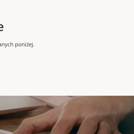
e
anych poniżej.