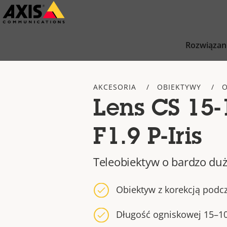
Przejdź
do
głównej
Rozwiązan
zawartości
AKCESORIA
OBIEKTYWY
O
Lens CS 15
F1.9 P-Iris
Teleobiektyw o bardzo du
Obiektyw z korekcją podc
Długość ogniskowej 15–