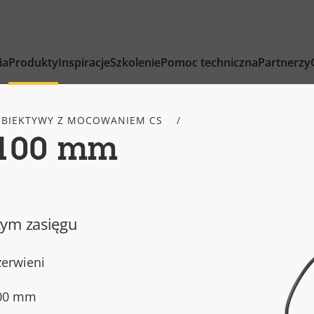
ia
Produkty
Inspiracje
Szkolenie
Pomoc techniczna
Partnerzy
BIEKTYWY Z MOCOWANIEM CS
-100 mm
żym zasięgu
zerwieni
100 mm