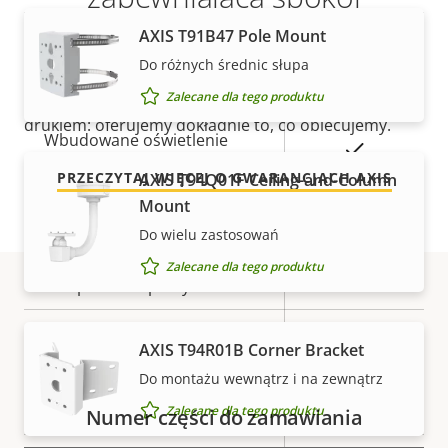
AXIS T91B47 Pole Mount
Opis
Zdalne ustawianie ostrości
Wartość
–
Nasza nowa 5-letnia gwarancja zapewnia lata
Do różnych średnic słupa
nieruchomości
nieruchomości
bezproblemowego użytkowania i kontrolę nad
Zdalny zoom
–
kosztami. Nie ma żadnych zapisów drobnym
Zalecane dla tego produktu
drukiem: oferujemy dokładnie to, co obiecujemy.
Wbudowane oświetlenie
Tak
w podczerwieni
PRZECZYTAJ WIĘCEJ O GWARANCJACH AXIS
AXIS T94Q01F Ceiling-and-Column
Mount
Zasób lokalny (gniazdo karty
Tak
Do wielu zastosowań
pamięci)
Zalecane dla tego produktu
Temperatura pracy
-40 to 60 °C
Numery części
Tak
Do użytku na zewnątrz
AXIS T94R01B Corner Bracket
Do montażu wewnątrz i na zewnątrz
Klasa odporności na
IK10
wandalizm
Zalecane dla tego produktu
Numer części do zamawiania