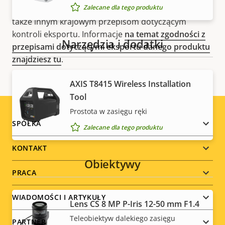
Zalecane dla tego produktu
unijnym przepisom dotyczącym kontroli eksportu, a
także innym krajowym przepisom dotyczącym
kontroli eksportu. Informacje
na temat zgodności z
Narzędzia i dodatki
przepisami dotyczącymi eksportu danego produktu
znajdziesz tu
.
AXIS T8415 Wireless Installation
Tool
Prostota w zasięgu ręki
Footer
SPÓŁKA
Zalecane dla tego produktu
menu
KONTAKT
Obiektywy
PRACA
WIADOMOŚCI I ARTYKUŁY
Lens CS 8 MP P-Iris 12-50 mm F1.4
Teleobiektyw dalekiego zasięgu
PARTNER