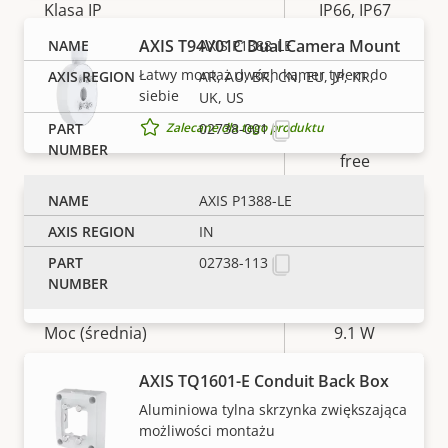
Klasa IP
IP66, IP67
AXIS T94V01C Dual Camera Mount
AXIS P1388-LE
Tak
Do przemalowywania
Łatwy montaż dwóch kamer tyłem do
AR, AU, BR, CN, EU, JP, KR,
siebie
UK, US
BFR/CFR
02738-001
Zalecane dla tego produktu
Zrównoważony rozwój
free, PVC
free
AXIS P1388-LE
AXIS TQ1501-E Crane and Traffic
Zasilanie
IN
Mount
02738-113
Mniej drgań i większa stabilność
Opis
Moc (maksymalna)
Wartość
25.5 W
Zalecane dla tego produktu
nieruchomości
nieruchomości
Moc (średnia)
9.1 W
Napięcie wejściowe zasilania
AXIS TQ1601-E Conduit Back Box
10-28 V
prądem stałym
Aluminiowa tylna skrzynka zwiększająca
UWAGA
możliwości montażu
Produkty Axis mogą podlegać amerykańskim i