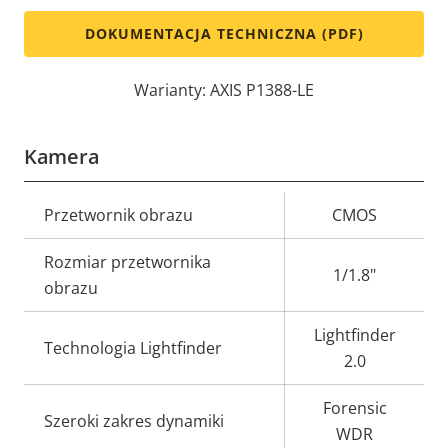
DOKUMENTACJA TECHNICZNA (PDF)
Warianty: AXIS P1388-LE
Kamera
Opis
Przetwornik obrazu
Wartość
CMOS
nieruchomości
nieruchomości
Rozmiar przetwornika
1/1.8"
obrazu
Lightfinder
Technologia Lightfinder
2.0
Forensic
Szeroki zakres dynamiki
WDR