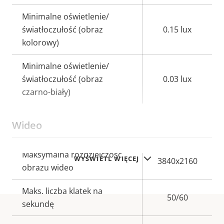
Minimalne oświetlenie/
światłoczułość (obraz
0.15 lux
kolorowy)
Minimalne oświetlenie/
światłoczułość (obraz
0.03 lux
czarno-biały)
Wideo
Opis
Maksymalna rozdzielczość
Wartość
WYŚWIETL WIĘCEJ
3840x2160
nieruchomości
obrazu wideo
nieruchomości
Maks. liczba klatek na
50/60
sekundę