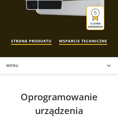
5-LETNIA
GWARANCJA
STRONA PRODUKTU
WSPARCIE TECHNICZNE
MENU
OPROGRAMOWANIE URZĄDZENIA
Oprogramowanie
urządzenia