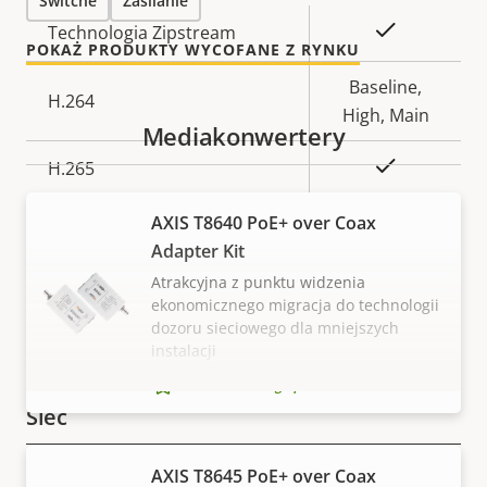
Switche
Zasilanie
Opis
Wartość
Tak
Technologia Zipstream
POKAŻ PRODUKTY WYCOFANE Z RYNKU
nieruchomości
nieruchomości
Baseline,
H.264
High, Main
Mediakonwertery
Tak
H.265
AV1
AXIS T8640 PoE+ over Coax
–
Adapter Kit
Atrakcyjna z punktu widzenia
Dźwięk
ekonomicznego migracja do technologii
dozoru sieciowego dla mniejszych
instalacji
Opis
Wartość
Tak
Obsługa dźwięku
nieruchomości
nieruchomości
Zalecane dla tego produktu
WYŚWIETL WIĘCEJ
Sieć
AXIS T8645 PoE+ over Coax
Opis
Klasa PoE
Wartość
4