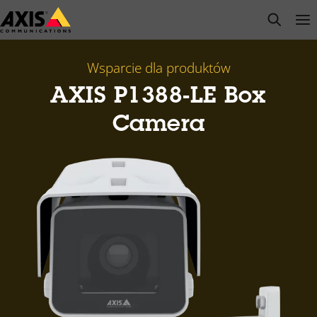
Przejdź
open s
Op
Clo
do
głównej
zawartości
Wsparcie dla produktów
AXIS P1388-LE Box
Camera