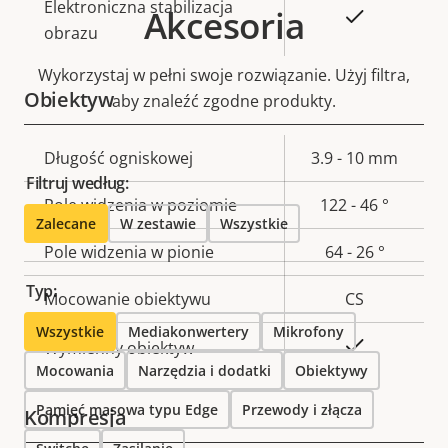
Elektroniczna stabilizacja
Akcesoria
Tak
obrazu
Wykorzystaj w pełni swoje rozwiązanie. Użyj filtra,
Obiektyw
aby znaleźć zgodne produkty.
Opis
Długość ogniskowej
Wartość
3.9 - 10 mm
Filtruj według:
nieruchomości
nieruchomości
Pole widzenia w poziomie
122 - 46 °
Zalecane
W zestawie
Wszystkie
Pole widzenia w pionie
64 - 26 °
Typ:
Mocowanie obiektywu
CS
Wszystkie
Mediakonwertery
Mikrofony
Tak
Wymienny obiektyw
Mocowania
Narzędzia i dodatki
Obiektywy
Pamięć masowa typu Edge
Przewody i złącza
Kompresja