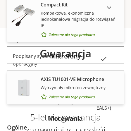
Compact Kit
nieruchomości
nieruchomości
POKAŻ PRODUKTY WYCOFANE Z RYNKU
Komunikacja
Kompaktowa, ekonomiczna
–
bezprzewodowa
jednokanałowa migracja do rozwiązań
IP
Zalecane dla tego produktu
Bezpieczeństwo
Gwarancja
Mikrofony
Opis
Podpisany system
Wartość
Tak
nieruchomości
operacyjny
nieruchomości
Tak
Bezpieczne uruchamianie
AXIS TU1001-VE Microphone
Wytrzymały mikrofon zewnętrzny
Secure
Zalecane dla tego produktu
Secure keystore
Element (CC
EAL6+)
5-letnia gwarancja
Mocowania
Ogólne
zapewniająca spokój