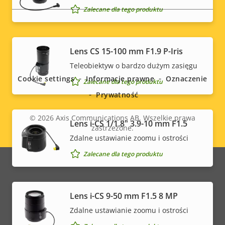
Zalecane dla tego produktu
Social
Lens CS 15-100 mm F1.9 P-Iris
Teleobiektyw o bardzo dużym zasięgu
menu
Cookie settings
Informacje prawne
Oznaczenie
Zalecane dla tego produktu
Prywatność
© 2026
Axis Communications AB. Wszelkie prawa
Lens i-CS 1/1.8" 3.9-10 mm F1.5
zastrzeżone.
Legal
Zdalne ustawianie zoomu i ostrości
menu
Zalecane dla tego produktu
Lens i-CS 9-50 mm F1.5 8 MP
Zdalne ustawianie zoomu i ostrości