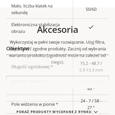
Maks. liczba klatek na
50/60
sekundę
Elektroniczna stabilizacja
Akcesoria
Tak
obrazu
Wykorzystaj w pełni swoje rozwiązanie. Użyj filtra,
Obiektyw
aby znaleźć zgodne produkty.
Zacznij od wybrania
wariantu produktu (zgodność może na zależeć od
niego).
Opis
Wartość
15.2 - 48.7 /
Długość ogniskowej *
nieruchomości
nieruchomości
5.9-13.3 mm
Select
42 - 13 / 108-
a
Pole widzenia w poziomie *
product
49 °
variant:
24 - 7 / 58 -
Pole widzenia w pionie *
27 °
POKAŻ PRODUKTY WYCOFANE Z RYNKU