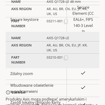
AXIS Q1728-LE 48 mm
Secure
AR, AU, BR, CN, EU, JP, KR,
Element (CC
UK, US
Secure keystore
EAL6+, FIPS
03211-001
140-3 Level
3)
AXIS Q1728-LE
AR, AU, BR, CN, EU, JP, KR,
Ogólne
UK, US
03210-001
Opis
Wartość
Tak
Zdalne ustawianie ostrości
nieruchomości
nieruchomości
Tak
Zdalny zoom
Wbudowane oświetlenie
Tak
w podczerwieni
UWAGA
Produkty Axis mogą podlegać amerykańskim i
Zasób lokalny (gniazdo karty
Tak
unijnym przepisom dotyczącym kontroli eksportu, a