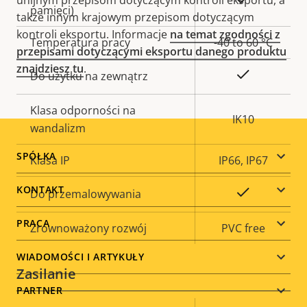
pamięci)
także innym krajowym przepisom dotyczącym
kontroli eksportu. Informacje
na temat zgodności z
Temperatura pracy
-40 to 60 °C
przepisami dotyczącymi eksportu danego produktu
znajdziesz tu
.
Tak
Do użytku na zewnątrz
Klasa odporności na
IK10
wandalizm
Footer
SPÓŁKA
Klasa IP
IP66, IP67
menu
KONTAKT
Tak
Do przemalowywania
PRACA
Zrównoważony rozwój
PVC free
WIADOMOŚCI I ARTYKUŁY
Zasilanie
PARTNER