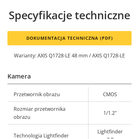
Specyfikacje techniczne
DOKUMENTACJA TECHNICZNA (PDF)
Warianty: AXIS Q1728-LE 48 mm / AXIS Q1728-LE
Kamera
Opis
Przetwornik obrazu
Wartość
CMOS
nieruchomości
nieruchomości
Rozmiar przetwornika
1/1.2"
obrazu
Lightfinder
Technologia Lightfinder