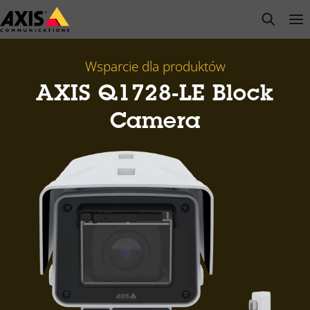
Przejdź
open s
Op
Clo
do
głównej
zawartości
Wsparcie dla produktów
AXIS Q1728-LE Block
Camera