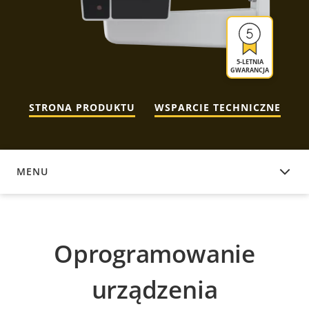
5-LETNIA
GWARANCJA
STRONA PRODUKTU
WSPARCIE TECHNICZNE
MENU
OPROGRAMOWANIE URZĄDZENIA
Oprogramowanie
urządzenia