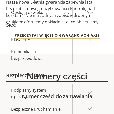
Nasza nowa 5-letnia gwarancja zapewnia lata
bezproblemowego użytkowania i kontrolę nad
Opis
Obsługa dźwięku
Wartość
Yes
kosztami. Nie ma żadnych zapisów drobnym
nieruchomości
nieruchomości
drukiem: oferujemy dokładnie to, co obiecujemy.
Sieć
PRZECZYTAJ WIĘCEJ O GWARANCJACH AXIS
Opis
Klasa PoE
Wartość
4
nieruchomości
nieruchomości
Komunikacja
–
bezprzewodowa
Numery części
Bezpieczeństwo
Opis
Podpisany system
Wartość
Tak
Numer części do zamawiania
nieruchomości
operacyjny
nieruchomości
Tak
Bezpieczne uruchamianie