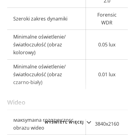
2.0
Forensic
Szeroki zakres dynamiki
WDR
Minimalne oświetlenie/
światłoczułość (obraz
0.05 lux
kolorowy)
Minimalne oświetlenie/
światłoczułość (obraz
0.01 lux
czarno-biały)
Wideo
Opis
Maksymalna rozdzielczość
Wartość
WYŚWIETL WIĘCEJ
3840x2160
nieruchomości
obrazu wideo
nieruchomości