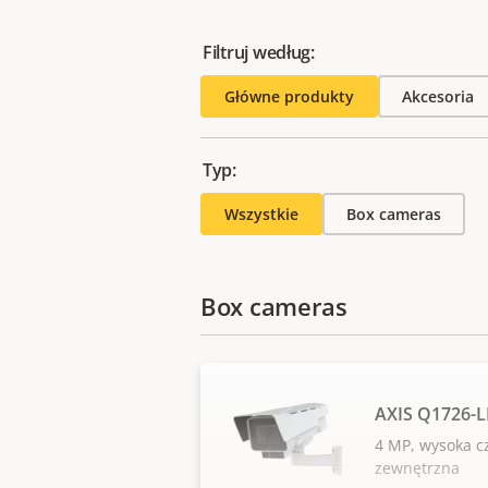
Filtruj według:
Główne produkty
Akcesoria
Typ:
Wszystkie
Box cameras
Box cameras
AXIS Q1726-L
4 MP, wysoka c
zewnętrzna