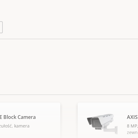
E Block Camera
AXIS
zułość, kamera
8 MP,
zewn