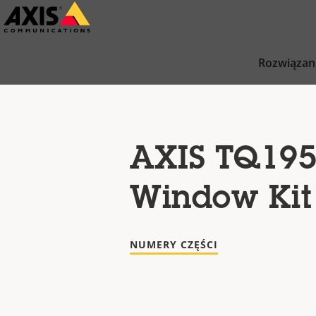
Przejdź
do
głównej
Rozwiązan
zawartości
AXIS TQ195
Window Kit
NUMERY CZĘŚCI