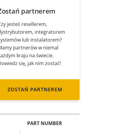
Zostań partnerem
Czy jesteś resellerem,
dystrybutorem, integratorem
systemów lub instalatorem?
Mamy partnerów w niemal
każdym kraju na świecie.
Dowiedz się, jak nim zostać!
ZOSTAŃ PARTNEREM
PART NUMBER