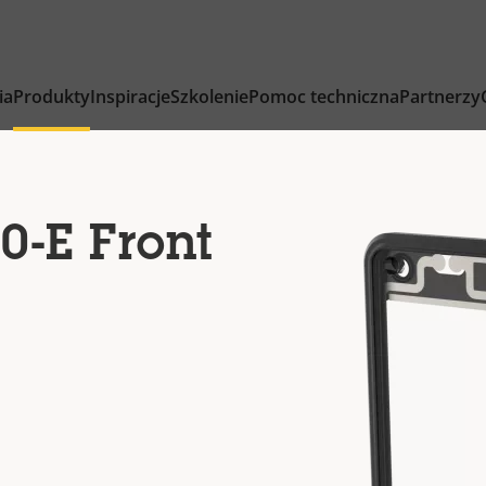
ia
Produkty
Inspiracje
Szkolenie
Pomoc techniczna
Partnerzy
0-E Front