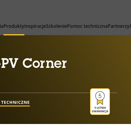
ia
Produkty
Inspiracje
Szkolenie
Pomoc techniczna
Partnerzy
-PV Corner
 TECHNICZNE
5-LETNIA
GWARANCJA