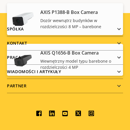
AXIS P1388-B Box Camera
Dozór wewnątrz budynków w
rozdzielczości 8 MP – barebone
Footer
SPÓŁKA
menu
KONTAKT
AXIS Q1656-B Box Camera
PRACA
Wewnętrzny model typu barebone o
rozdzielczości 4 MP
WIADOMOŚCI I ARTYKUŁY
PARTNER
Social