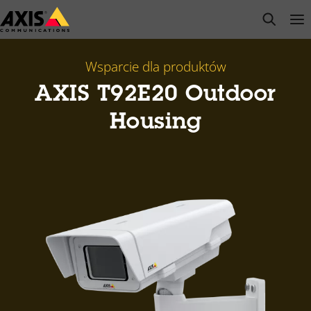
Przejdź
open s
Op
Clo
do
głównej
zawartości
Wsparcie dla produktów
AXIS T92E20 Outdoor
Housing