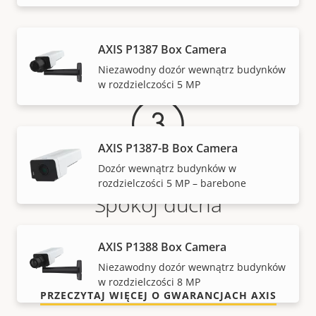
Gwarancja
AXIS P1387 Box Camera
Niezawodny dozór wewnątrz budynków
w rozdzielczości 5 MP
AXIS P1387-B Box Camera
Dozór wewnątrz budynków w
rozdzielczości 5 MP – barebone
Spokój ducha
Nasza 3-letnia gwarancja zapewnia bezproblemowe
AXIS P1388 Box Camera
użytkowanie i kontrolę nad kosztami.
Niezawodny dozór wewnątrz budynków
w rozdzielczości 8 MP
PRZECZYTAJ WIĘCEJ O GWARANCJACH AXIS