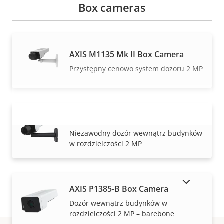
Box cameras
AXIS M1135 Mk II Box Camera
Przystępny cenowo system dozoru 2 MP
AXIS P1385 Box Camera
WYŚWIETL WIĘCEJ
Niezawodny dozór wewnątrz budynków
w rozdzielczości 2 MP
POKAŻ PRODUKTY WYCOFANE Z RYNKU
AXIS P1385-B Box Camera
Dozór wewnątrz budynków w
rozdzielczości 2 MP – barebone