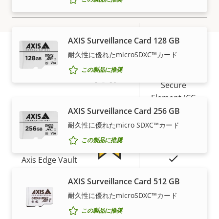
セキュリティ
テ
パ
ィ
テ
プ
○
署名付きOS
の
ィ
AXIS Surveillance Card 128 GB
ロ
プ
説
値
耐久性に優れたmicroSDXC™カード
パ
ロ
○
セキュアブート
明
保証
この製品に推奨
テ
パ
ィ
テ
Secure
の
ィ
Element (CC
説
Secure keystore
値
EAL6+, FIPS
AXIS Surveillance Card 256 GB
明
140-3 Level
耐久性に優れたmicro SDXC™カード
3)
この製品に推奨
あり
Axis Edge Vault
安心の5年間保証
AXIS Surveillance Card 512 GB
一般
耐久性に優れたmicroSDXC™カード
Axisの新しい5年間保証は、5年間のトラブルフリーの製
この製品に推奨
品所有をお約束し、費用対効果を高めるものです。ま