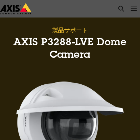
メ
open s
Op
Clo
イ
ン
コ
製品サポート
ン
AXIS P3288-LVE Dome
テ
ン
Camera
ツ
に
ス
キ
ッ
プ