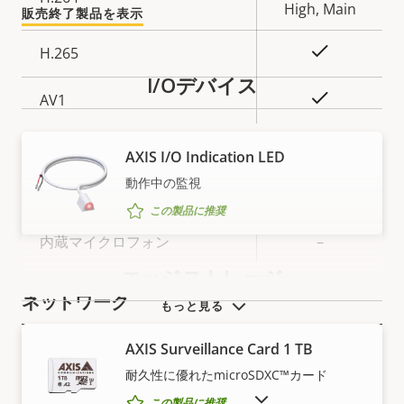
テ
パ
High, Main
販売終了製品を表示
ィ
テ
○
H.265
の
ィ
説
値
I/Oデバイス
On
AV1
明
音声
AXIS I/O Indication LED
動作中の監視
プ
音声サポート
–
この製品に推奨
ロ
プ
内蔵マイクロフォン
–
パ
ロ
テ
パ
エッジストレージ
ィ
テ
ネットワーク
もっと見る
の
ィ
説
値
AXIS Surveillance Card 1 TB
プ
PoE Class
3
明
耐久性に優れたmicroSDXC™カード
ロ
プ
販売終了製品を表示
パ
ロ
この製品に推奨