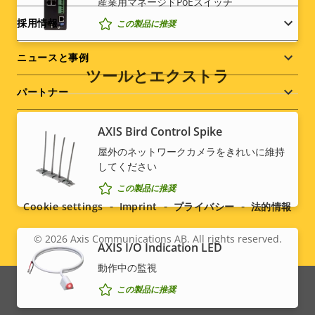
産業⽤マネージドPoEスイッチ
採用情報
この製品に推奨
ニュースと事例
ツールとエクストラ
パートナー
AXIS Bird Control Spike
屋外のネットワークカメラをきれいに維持
Social
してください
この製品に推奨
menu
Cookie settings
Imprint
プライバシー
法的情報
© 2026
Axis Communications AB. All rights reserved.
Legal
AXIS I/O Indication LED
動作中の監視
menu
この製品に推奨