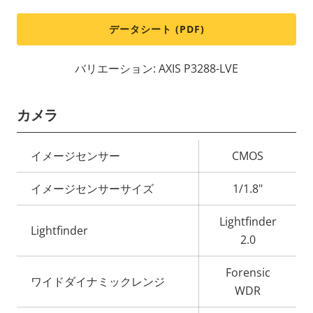
データシート (PDF)
バリエーション: AXIS P3288-LVE
カメラ
プ
イメージセンサー
CMOS
ロ
プ
イメージセンサーサイズ
1/1.8"
パ
ロ
テ
パ
Lightfinder
ィ
テ
Lightfinder
2.0
の
ィ
説
値
Forensic
ワイドダイナミックレンジ
明
WDR