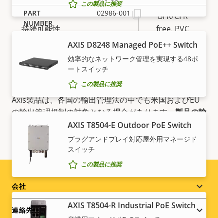
この製品に推奨
02986-001
BFR/CFR
持続可能性
free, PVC
free
AXIS D8248 Managed PoE++ Switch
効率的なネットワーク管理を実現する48ポ
ートスイッチ
この製品に推奨
注
Axis製品は、各国の輸出管理法の中でも米国およびEU
の輸出管理規制の対象となる場合があります。
製品の輸
出コンプライアンス情報はここ
で検索できます。
AXIS T8504-E Outdoor PoE Switch
プラグアンドプレイ対応屋外用マネージド
スイッチ
この製品に推奨
Footer
会社
AXIS T8504-R Industrial PoE Switch
menu
連絡先