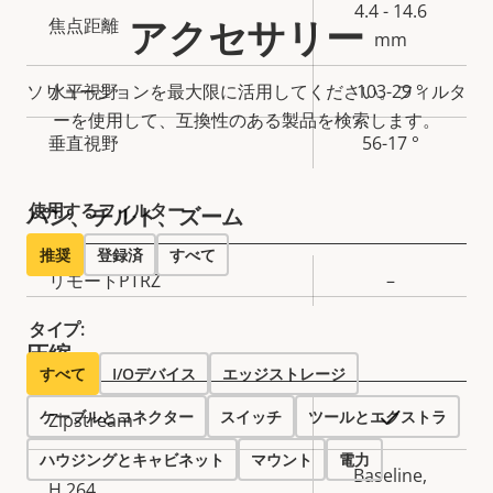
プ
4.4 - 14.6
アクセサリー
焦点距離
ロ
プ
mm
パ
ロ
ソリューションを最大限に活用してください。フィルタ
水平視野
103-29 °
テ
パ
ーを使用して、互換性のある製品を検索します。
ィ
テ
垂直視野
56-17 °
の
ィ
説
値
使用するフィルター
明
パン、チルト、ズーム
推奨
登録済
すべて
プ
リモートPTRZ
–
ロ
プ
タイプ:
パ
ロ
圧縮
テ
パ
すべて
I/Oデバイス
エッジストレージ
ィ
テ
ケーブルとコネクター
プ
スイッチ
ツールとエクストラ
○
Zipstream
の
ィ
ロ
プ
説
値
ハウジングとキャビネット
マウント
電力
パ
ロ
Baseline,
明
H.264