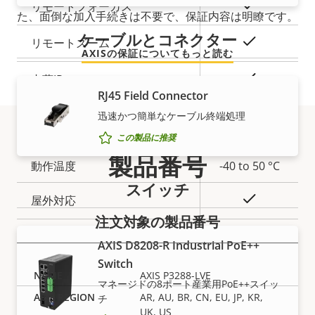
プ
○
リモートフォーカス
た、面倒な加入手続きは不要で、保証内容は明瞭です。
ロ
プ
ケーブルとコネクター
パ
ロ
○
リモートズーム
AXISの保証についてもっと読む
テ
パ
ィ
テ
○
内蔵IR
RJ45 Field Connector
の
ィ
説
ローカルストレージ (メモリー
値
迅速かつ簡単なケーブル終端処理
○
明
カードスロット)
この製品に推奨
製品番号
動作温度
-40 to 50 °C
スイッチ
○
屋外対応
注文対象の製品番号
耐衝撃等級
IK10
AXIS D8208-R Industrial PoE++
Switch
IP定格
IP66, IP67
AXIS P3288-LVE
マネージドの8ポート産業⽤PoE++スイッ
AR, AU, BR, CN, EU, JP, KR,
チ
○
再塗装向けに設計
UK, US