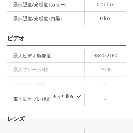
最低照度/光感度 (カラー)
0.11 lux
最低照度/光感度 (白黒)
0 lux
ビデオ
プ
最大ビデオ解像度
3840x2160
ロ
プ
最大フレーム/秒
25/30
パ
ロ
テ
パ
○
デイナイト機能
ィ
テ
の
ィ
もっと見る
電子動体ブレ補正
–
説
値
明
レンズ