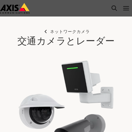
メ
open s
Op
Clo
イ
ン
コ
ネットワークカメラ
ン
交通カメラとレーダー
テ
ン
ツ
に
ス
キ
ッ
プ