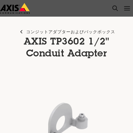
メ
open s
Op
Clo
イ
ン
コ
コンジットアダプターおよびバックボックス
ン
AXIS TP3602 1/2"
テ
ン
Conduit Adapter
ツ
に
ス
キ
ッ
プ