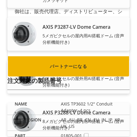
カメラキット
御社は、販売代理店、ディストリビューター、シ
ステムインテグレーター、設置業者のうちどれで
AXIS P3287-LV Dome Camera
すか? 世界のほぼすべての国にAxisのパートナー
がいます。 パートナーになる方法をご覧くださ
5メガピクセルの屋内用AI搭載ドーム (音声
分析機能付き)
い。
パートナーになる
AXIS P3287-LVE Dome Camera
5メガピクセルの屋外用AI搭載ドーム (音声
注文対象の製品番号
分析機能付き)
AXIS TP3602 1/2" Conduit
Adapter, 4 pcs
AXIS P3288-LV Dome Camera
AR, AU, BR, CN, EU, IN, JP, KR,
8メガピクセルの屋内用AI搭載ドーム (音声
UK, US
分析機能付き)
01805-001