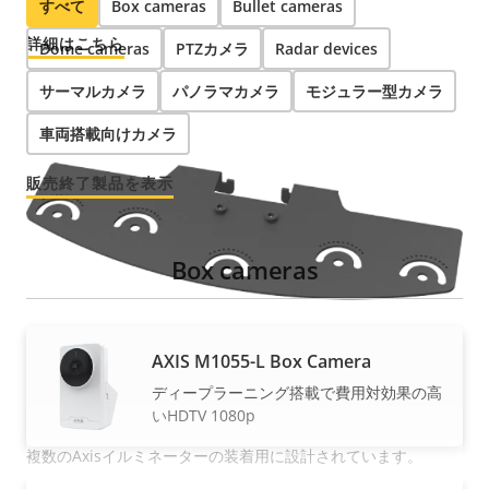
すべて
Box cameras
Bullet cameras
詳細はこちら
Dome cameras
PTZカメラ
Radar devices
サーマルカメラ
パノラマカメラ
モジュラー型カメラ
車両搭載向けカメラ
販売終了製品を表示
Box cameras
AXIS M1055-L Box Camera
ディープラーニング搭載で費用対効果の高
AXIS T90 Multi Bracket
いHDTV 1080p
複数のAxisイルミネーターの装着用に設計されています。