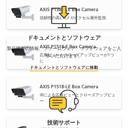
AXIS P1388-LE Box Camera
信頼性の高い8メガピクセル屋外監視
ドキュメントとソフトウェア
AXIS P1518-E Box Camera
製品固有の情報、ファームウェア、ソフトウェアをご入
広角ビューとクローズアップビューが1つ
手いただけます。
に
ドキュメントとソフトウェアに移動
AXIS P1518-LE Box Camera
IRによる広角ビューとクローズアップビュ
ー
技術サポート