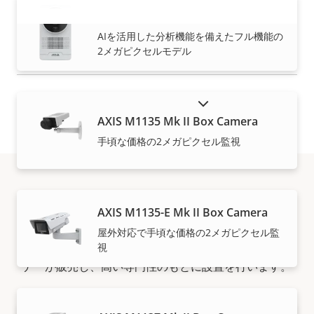
詳細はこちら
AXIS M1075-L Mk II Box Camera
もっと見る
AIを活用した分析機能を備えたフル機能の
2メガピクセルモデル
販売終了製品を表示
AXIS M1135 Mk II Box Camera
手頃な価格の2メガピクセル監視
購入方法
AXIS M1135-E Mk II Box Camera
屋外対応で手頃な価格の2メガピクセル監
視
Axisソリューションと個々の製品は、信頼できるパート
ナーが販売し、高い専門性のもとに設置を行います。