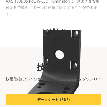
AXIS T90D35 PoE W-LED Illuminatorは、さまざまな取
付金具で壁面、ポールに簡単に設置することができま
す。
もっと見る
技術仕様
技術仕様については、以下のデータシートをダウンロー
ドしてください。
データシート (PDF)
AXIS T90 Wall-and-Pole Mount