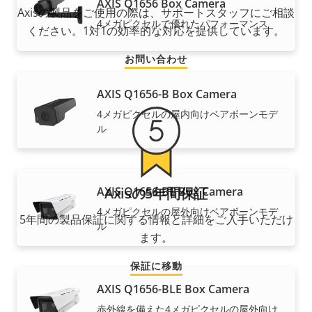
AXIS Q1656 Box Camera
Axisの製品をご使用の際は、サポートスタッフにご相談
4メガピクセルで優れたパフォーマンス
ください。1対1の効率的な対応を提供しています。
お問い合わせ
AXIS Q1656-B Box Camera
4メガピクセルの屋内向けベアボーンモデ
ル
AXIS Q1656-BE Box Camera
Axisの5年間保証
4メガピクセルの屋外向けベアボーンモデ
5年間の製品保証に関する情報と詳細をご入手いただけ
ル
ます。
保証に移動
AXIS Q1656-BLE Box Camera
赤外線を備えた4メガピクセルの屋外向け