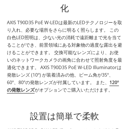
化
AXIS T90D35 PoE W-LEDは最新のLEDテクノロジーを取
り入れ、必要な場所をさらに明るく照らします。 この
白色LED照明は、少ない光の消耗で遠距離まで光を当て
ることができ、前景領域にある対象物の過度な露出を避
けることができます。 交換可能なレンズにより、お使
いのネットワークカメラの画角に合わせて照射角度を最
適化できます。 AXIS T90D35 PoE W-LED Illuminatorは
発散レンズ (10º) が装着済みの他、ビーム角が35º、
60º、80ºの発散レンズが付属しています。 また、
120º
の発散レンズ
がオプションでご購入いただけます。
設置は簡単で柔軟