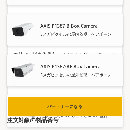
AXIS P1387-B Box Camera
5メガピクセルの屋内監視 - ベアボーン
パートナーになる
御社は、販売代理店、ディストリビューター、シ
ステムインテグレーター、設置業者のうちどれで
AXIS P1387-BE Box Camera
すか? 世界のほぼすべての国にAxisのパートナー
5メガピクセルの屋外監視 - ベアボーン
がいます。 パートナーになる方法をご覧くださ
い。
パートナーになる
AXIS P1387-LE Box Camera
信頼性の高い5メガピクセル屋外監視
注文対象の製品番号