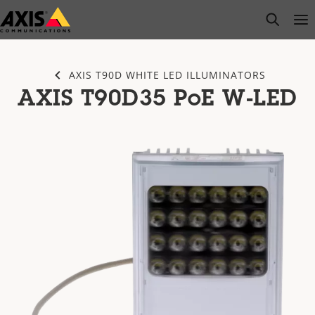
メ
open s
Op
Clo
イ
ン
コ
AXIS T90D WHITE LED ILLUMINATORS
ン
AXIS T90D35 PoE W-LED
テ
ン
ツ
に
ス
キ
ッ
プ