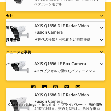
ベアボーンモデル
Footer
会社
menu
AXIS Q1656-DLE Radar-Video
連絡先
Fusion Camera
次世代の検知と可視化を24時間提供
採用情報
ニュースと事例
AXIS Q1656-LE Box Camera
パートナー
4メガピクセルで優れたパフォーマンス
Social
AXIS Q1686-DLE Radar-Video
menu
Fusion Camera
Cookie settings
Imprint
プライバシー
法的情報
24時間365日、交通を監視し、危険な車両