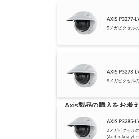
Axisソリューシ
AXIS P3277-
5メガピクセルの
AXIS P3278-
8メガピクセルの
Axis製品の購入をお考
ですか?
AXIS P3285-
Axis製品およびシステムの販売代
2メガピクセルの
理店、システムインテグレータ
(Audio Analyti