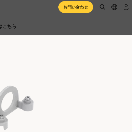
open searc
open l
ロ
お問い合わせ
はこちら