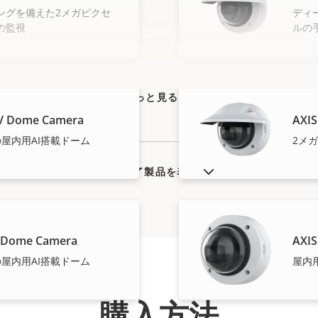
ングを備えた2メガピクセ
ディ
の監視
ルの
もっと見る
LV Dome Camera
AXIS
屋内用AI搭載ドーム
2メ
販売終了製品を表示
V Dome Camera
AXIS
屋内用AI搭載ドーム
屋内
購入方法