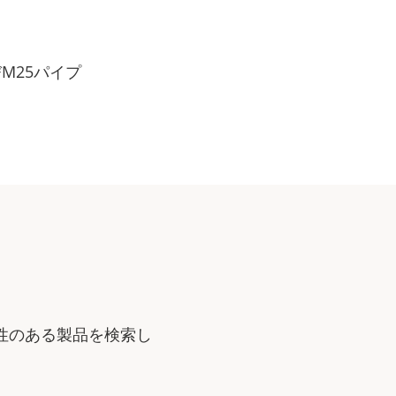
よびM25パイプ
性のある製品を検索し