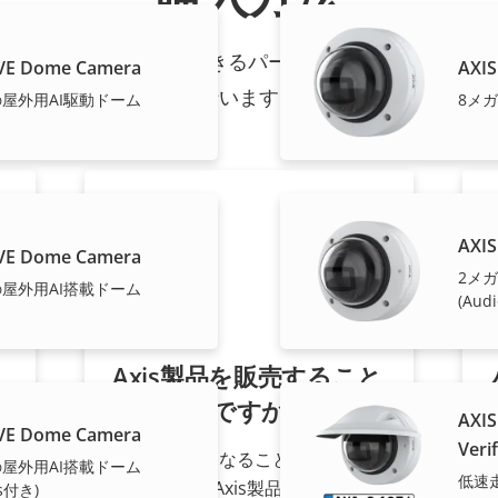
ョンと個々の製品は、信頼できるパートナーが販売し、高い
LVE Dome Camera
AXIS
行います。
屋外用AI駆動ドーム
8メ
AXIS
LVE Dome Camera
2メ
屋外用AI搭載ドーム
(Aud
え
Axis製品を販売すること
をご希望ですか?
AXIS
LVE Dome Camera
Verif
販売代理店になることに関心をお
屋外用AI搭載ドーム
低速
持ちですか? Axis製品およびシス
cs付き)