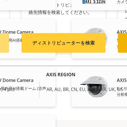
カメ
く
テムのディストリビューターの連
絡先情報を検索してください。
LV Dome Camera
AXIS
屋内用AI搭載ドーム (音声
5メ
ディストリビューターを検索
分析
AXIS REGION
LV Dome Camera
AXIS
屋内用AI搭載ドーム (音声
8メ
, 4 pcs
AR, AU, BR, CN, EU, IN, JP, KR, UK, US
分析