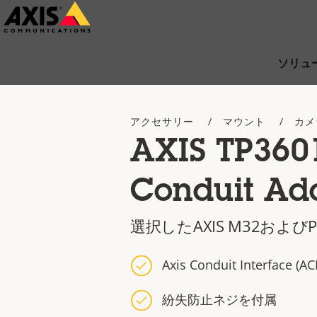
メ
イ
ン
ソリュ
コ
ン
アクセサリー
マウント
カメ
テ
AXIS TP360
ン
ツ
Conduit Ad
に
ス
選択したAXIS M32およびP3
キ
ッ
Axis Conduit Interface (
プ
紛失防止ネジを付属