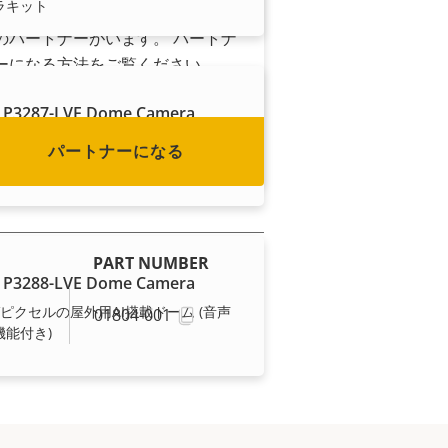
ラキット
か? 世界のほぼすべての国にAxis
のパートナーがいます。 パートナ
ーになる方法をご覧ください。
 P3287-LVE Dome Camera
ガピクセルの屋外用AI搭載ドーム (音声
パートナーになる
機能付き)
PART NUMBER
 P3288-LVE Dome Camera
ガピクセルの屋外用AI搭載ドーム (音声
01804-001
機能付き)