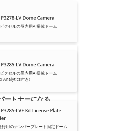
専門性のもとに設置を
 P3278-LV Dome Camera
ガピクセルの屋内用AI搭載ドーム
 P3285-LV Dome Camera
ガピクセルの屋内用AI搭載ドーム
io Analytics付き)
パートナーになる
 P3285-LVE Kit License Plate
御社は、販売代理店、ディストリ
ier
ビューター、システムインテグレ
走行用のナンバープレート固定ドーム
ーター、設置業者のうちどれです