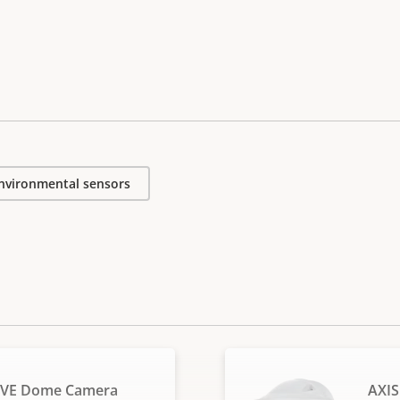
nvironmental sensors
LVE Dome Camera
AXI