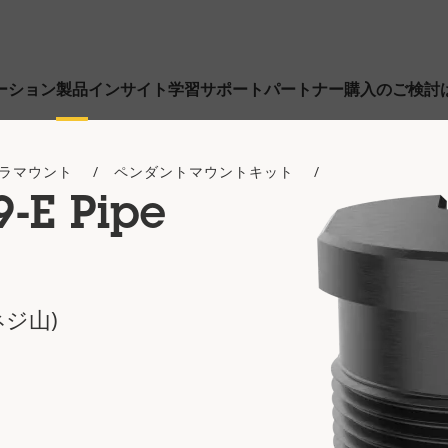
ーション
製品
インサイト
学習
サポート
パートナー
購入のご検討
ラマウント
ペンダントマウントキット
-E Pipe
ネジ山)