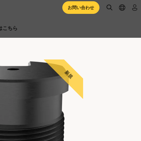
open searc
open l
ロ
お問い合わせ
はこちら
新規