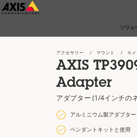
メ
イ
ン
ソリュ
コ
ン
アクセサリー
マウント
カメ
テ
AXIS TP3909
ン
ツ
Adapter
に
ス
アダプター (1/4インチの
キ
ッ
アルミニウム製アダプター
プ
ペンダントキットと使用