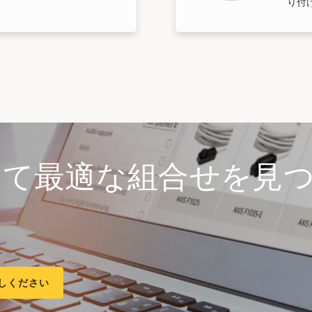
り付
して最適な組合せを見
しください