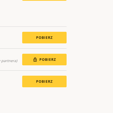
POBIERZ
POBIERZ
 partnera)
POBIERZ