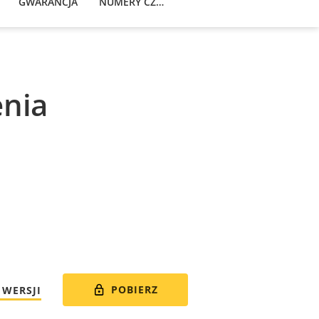
GWARANCJA
NUMERY CZĘŚCI
nia
POBIERZ
 WERSJI