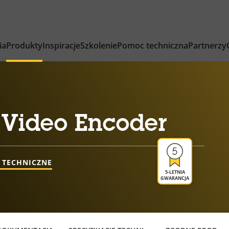
ia
Produkty
Inspiracje
Szkolenie
Pomoc techniczna
Partnerzy
 Video Encoder
 TECHNICZNE
5-LETNIA
GWARANCJA