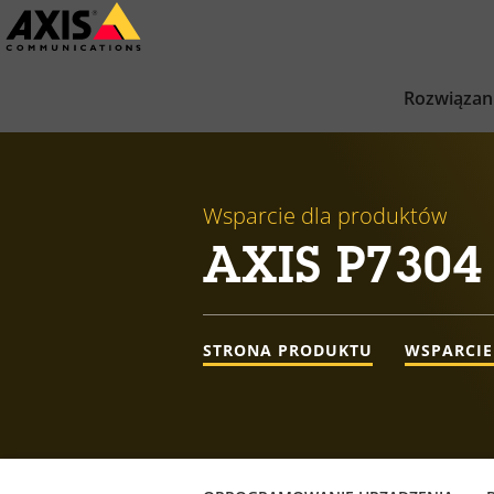
Przejdź
do
głównej
Rozwiązan
zawartości
Wsparcie dla produktów
AXIS P7304
STRONA PRODUKTU
WSPARCIE