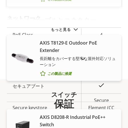
テ
パ
ィ
テ
ネットワーク
ケーブルとコネクター
の
ィ
説
値
もっと見る
プ
PoE Class
4
明
ロ
プ
AXIS T8129-E Outdoor PoE
パ
ロ
Extender
セキュリティ
テ
パ
長距離をカバーする堅牢な屋外対応ソリュ
販売終了製品を表示
ィ
テ
ーション
プ
○
署名付きOS
の
ィ
この製品に推奨
ロ
プ
説
値
パ
ロ
○
セキュアブート
明
テ
パ
スイッチ
保証
ィ
テ
Secure
の
Secure keystore
ィ
Element (CC
説
値
EAL6+)
AXIS D8208-R Industrial PoE++
明
Switch