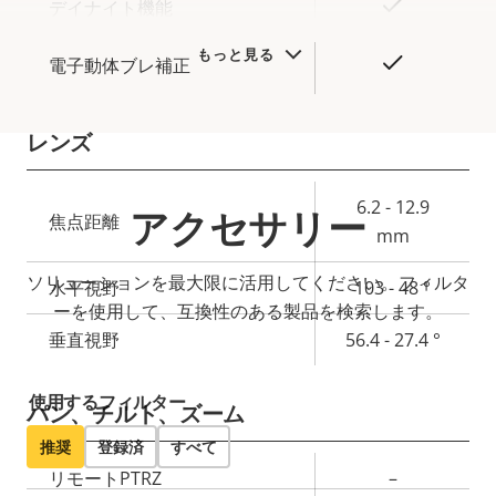
○
デイナイト機能
ィ
テ
の
ィ
もっと見る
○
電子動体ブレ補正
説
値
明
レンズ
プ
6.2 - 12.9
アクセサリー
焦点距離
ロ
プ
mm
パ
ロ
ソリューションを最大限に活用してください。フィルタ
水平視野
103 - 48 °
テ
パ
ーを使用して、互換性のある製品を検索します。
ィ
テ
垂直視野
56.4 - 27.4 °
の
ィ
説
値
使用するフィルター
明
パン、チルト、ズーム
推奨
登録済
すべて
プ
リモートPTRZ
–