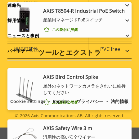
menu
耐衝撃等級
IK10+
連絡先
AXIS T8504-R Industrial PoE Switch
IP定格
IP66, IP6K9K
産業⽤マネージドPoEスイッチ
採用情報
この製品に推奨
○
再塗装向けに設計
ニュースと事例
持続可能性
PVC free
ツールとエクストラ
パートナー
AXIS Bird Control Spike
Social
屋外のネットワークカメラをきれいに維持
してください
menu
Cookie settings
Imprint
プライバシー
法的情報
この製品に推奨
© 2026
Axis Communications AB. All rights reserved.
Legal
AXIS Safety Wire 3 m
menu
汎用性の高い安全ワイヤー