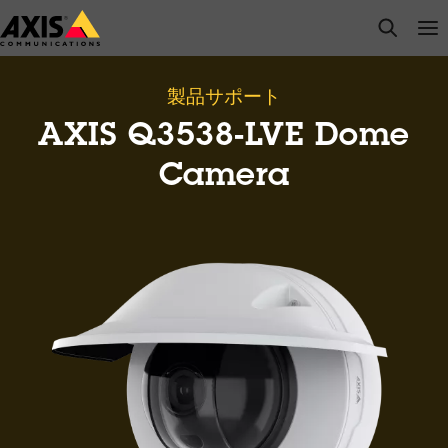
メ
open s
Op
Clo
イ
ン
コ
製品サポート
ン
AXIS Q3538-LVE Dome
テ
ン
Camera
ツ
に
ス
キ
ッ
プ