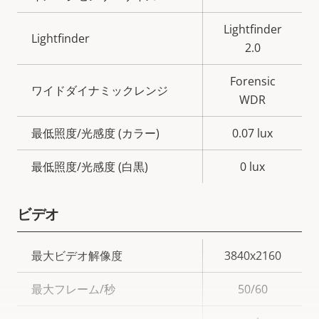
テ
パ
Lightfinder
ィ
テ
Lightfinder
2.0
の
ィ
説
値
Forensic
ワイドダイナミックレンジ
明
WDR
最低照度/光感度 (カラー)
0.07 lux
最低照度/光感度 (白黒)
0 lux
ビデオ
プ
最大ビデオ解像度
3840x2160
ロ
プ
最大フレーム/秒
50/60
パ
ロ
テ
パ