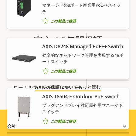
あり
Axis Edge Vault
マネージドの8ポート産業⽤PoE++スイッ
チ
一般
この製品に推奨
安心の5年間保証
プ
○
リモートフォーカス
AXIS D8248 Managed PoE++ Switch
ロ
プ
Axisの新しい5年間保証は、5年間のトラブルフリーの製
効率的なネットワーク管理を実現する48ポ
パ
ロ
○
リモートズーム
ートスイッチ
品所有をお約束し、費用対効果を高めるものです。ま
テ
パ
た、面倒な加入手続きは不要で、保証内容は明瞭です。
ィ
テ
○
この製品に推奨
内蔵IR
の
ィ
説
ローカルストレージ (メモリー
値
AXISの保証についてもっと読む
○
明
カードスロット)
AXIS T8504-E Outdoor PoE Switch
プラグアンドプレイ対応屋外用マネージド
動作温度
-50 to 55 °C
スイッチ
この製品に推奨
○
屋外対応
Footer
会社