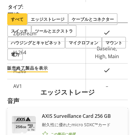
ロ
プ
タイプ:
パ
ロ
圧縮
テ
パ
すべて
エッジストレージ
ケーブルとコネクター
ィ
テ
スイッチ
ツールとエクストラ
プ
○
Zipstream
の
ィ
ロ
プ
説
値
ハウジングとキャビネット
マイクロフォン
マウント
パ
ロ
Baseline,
明
H.264
電力
テ
パ
High, Main
ィ
テ
販売終了製品を表示
○
H.265
の
ィ
説
値
AV1
–
明
エッジストレージ
音声
AXIS Surveillance Card 256 GB
プ
○
音声サポート
耐久性に優れたmicro SDXC™カード
ロ
プ
パ
内蔵マイクロフォン
ロ
–
この製品に推奨