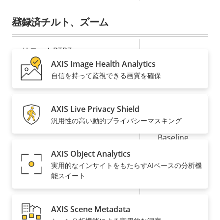
の
ィ
説
値
パン、チルト、ズーム
登録済
明
プ
リモートPTRZ
–
ロ
プ
AXIS Image Health Analytics
自信を持って監視できる画質を確保
パ
ロ
圧縮
テ
パ
ィ
テ
AXIS Live Privacy Shield
プ
○
Zipstream
の
ィ
汎用性の高い動的プライバシーマスキング
ロ
プ
説
値
パ
ロ
Baseline,
明
H.264
テ
パ
High, Main
AXIS Object Analytics
ィ
テ
実用的なインサイトをもたらすAIベースの分析機
○
H.265
の
ィ
能スイート
説
値
On
AV1
明
AXIS Scene Metadata