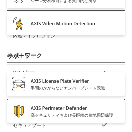
シーン分析機能による実用的な洞察
音声
プ
○
音声サポート
AXIS Video Motion Detection
ロ
プ
パ
内蔵マイクロフォン
ロ
–
テ
パ
ィ
テ
ネットワーク
サポート
の
ィ
説
値
プ
PoE Class
4
明
ロ
プ
AXIS License Plate Verifier
パ
ロ
手間のかからないナンバープレート認識
セキュリティ
テ
パ
ィ
テ
AXIS Perimeter Defender
プ
○
署名付きOS
の
ィ
高セキュリティおよび長距離の敷地周辺保護
ロ
プ
説
値
パ
ロ
○
セキュアブート
明