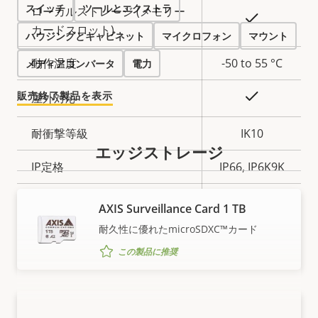
スイッチ
ツールとエクストラ
説
ローカルストレージ (メモリー
値
○
明
カードスロット)
ハウジングとキャビネット
マイクロフォン
マウント
動作温度
-50 to 55 °C
メディアコンバータ
電力
販売終了製品を表示
○
屋外対応
耐衝撃等級
IK10
エッジストレージ
IP定格
IP66, IP6K9K
○
再塗装向けに設計
AXIS Surveillance Card 1 TB
耐久性に優れたmicroSDXC™カード
持続可能性
PVC free
この製品に推奨
AXIS Surveillance Card 128 GB