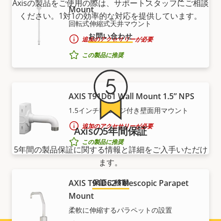
Axisの製品をご使用の際は、サポートスタッフにご相談
Mount
ください。1対1の効率的な対応を提供しています。
回転式伸縮式天井マウント
お問い合わせ
追加のアクセサリーが必要
この製品に推奨
AXIS T91D61 Wall Mount 1.5” NPS
1.5インチNPSネジ付き壁面用マウント
追加のアクセサリーが必要
Axisの5年間保証
この製品に推奨
5年間の製品保証に関する情報と詳細をご入手いただけ
ます。
AXIS T91D62 Telescopic Parapet
保証に移動
Mount
柔軟に伸縮するパラペットの設置