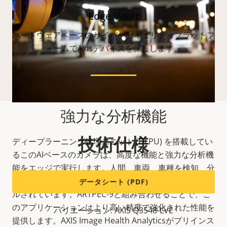
Edge Vault
ハードウェアベースのサイバーセキュリティプラットフ
ォームでAxisデバイスを保護します。
詳細はこちら
強力な分析機能
技術仕様
ディープラーニング処理ユニット (DLPU) を搭載してい
るこのAIベースのカメラは、高度な機能と強力な分析機
能をエッジで実行します。人間、車両、車種を検知、分
類、追跡する
AXIS Object Analytics
がプリインストー
データシート (PDF)
ルされています。ARTPEC-9と組み合わせることで、こ
のアプリケーションはより高い精度で強化された性能を
バリエーション: AXIS Q3548-LVE
提供します。AXIS Image Health Analyticsがプリインス