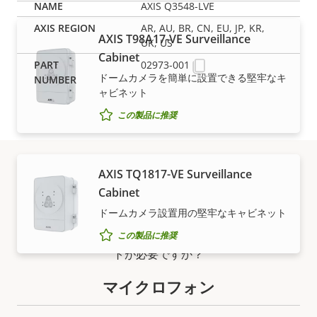
AXIS Q3548-LVE
AR, AU, BR, CN, EU, JP, KR,
AXIS T98A17-VE Surveillance
UK, US
Cabinet
02973-001
ドームカメラを簡単に設置できる堅牢なキ
ャビネット
この製品に推奨
AXIS TQ1817-VE Surveillance
サポートとリソース
Cabinet
ドームカメラ設置用の堅牢なキャビネット
Axis製品の情報、ソフトウェア、または専門家のサポー
この製品に推奨
トが必要ですか？
マイクロフォン