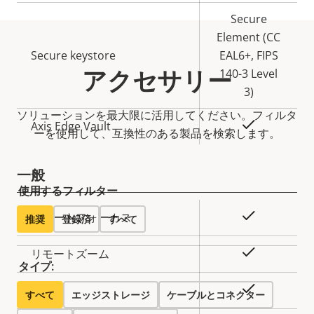
テ
パ
ィ
テ
Secure
の
ィ
Element (CC
説
Secure keystore
値
EAL6+, FIPS
アクセサリー
明
140-3 Level
3)
ソリューションを最大限に活用してください。フィルタ
あり
Axis Edge Vault
ーを使用して、互換性のある製品を検索します。
一般
使用するフィルター
プ
○
リモートフォーカス
推奨
登録済
すべて
ロ
プ
パ
ロ
○
リモートズーム
タイプ:
テ
パ
ィ
テ
○
内蔵IR
すべて
エッジストレージ
ケーブルとコネクター
の
ィ