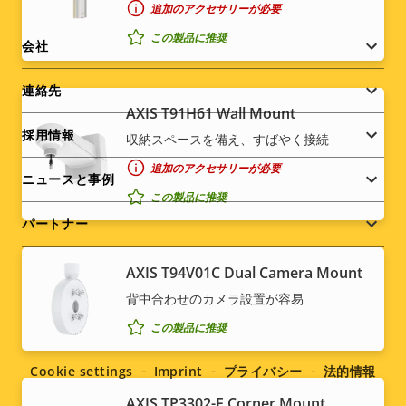
追加のアクセサリーが必要
この製品に推奨
Footer
会社
menu
連絡先
AXIS T91H61 Wall Mount
採用情報
収納スペースを備え、すばやく接続
追加のアクセサリーが必要
ニュースと事例
この製品に推奨
パートナー
AXIS T94V01C Dual Camera Mount
背中合わせのカメラ設置が容易
Social
この製品に推奨
menu
Cookie settings
Imprint
プライバシー
法的情報
AXIS TP3302-E Corner Mount