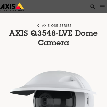
メ
open s
Op
Clo
イ
ン
コ
AXIS Q35 SERIES
ン
AXIS Q3548-LVE Dome
テ
ン
Camera
ツ
に
ス
キ
ッ
プ