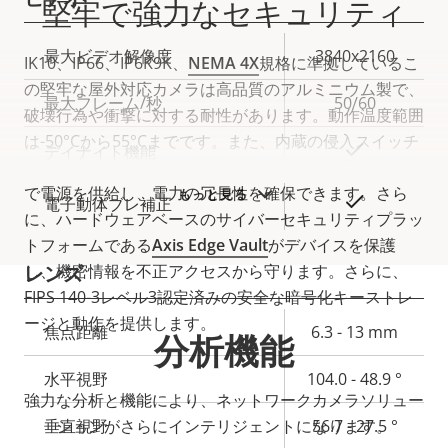
堅牢で強力なセキュリティ
プ
最大ビデオ解像度
3840x2160
IK10、IP66、IP6K9K、
NEMA 4X
規格に準拠しているこ
ロ
プ
の堅牢な屋外対応カメラは高品質のアルミニウム製で、
最大フレーム/秒
50/60
パ
ロ
破壊行為や衝撃に対する耐性があります。動作温度範囲
テ
パ
は-50°Cから55°Cまでです。また、内蔵の侵入スイッチ
○
デイナイト機能
ィ
テ
がカメラに対するいたずらを検知できます。DCとPoE
の
ィ
で電源を供給し、電力の冗長性を確保できます。さら
もっと見る
○
電子動体ブレ補正
説
値
に、ハードウェアベースのサイバーセキュリティプラッ
明
トフォームである
Axis Edge Vault
がデバイスを保護
し、機密情報を不正アクセスから守ります。さらに、
レンズ
FIPS 140-3レベル3認定済みの安全な暗号化キーストレ
ージと動作を提供します。
プ
焦点距離
6.3 - 13 mm
分析機能
ロ
プ
水平視野
104.0 - 48.9 °
パ
ロ
強力な分析と機能により、ネットワークカメラソリュー
テ
パ
垂直視野
ションがさらにインテリジェントになります。
56.7 - 27.5 °
ィ
テ