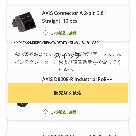
AXIS Connector A 2-pin 3.81
Straight, 10 pcs
この製品に推奨
Axis製品の購入をお考えですか?
スイッチ
Axis製品およびシステムの販売代理店、システム
インテグレーター、および設置業者を検索してく
ださい。
AXIS D8208-R Industrial PoE++
Switch
販売店を検索
マネージドの8ポート産業⽤PoE++スイッ
チ
この製品に推奨