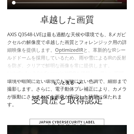
卓越した画質
AXIS Q3548-LVEは最も過酷な天候や環境でも、8メガピ
クセルの解像度で卓越した画質とフォレンジック用の詳
細映像を提供します。
OptimizedIR
と、革新的なIRシー
ルドドームを採用しているため、雨や雪によるIRの反射
を防ぎ、クリアで鮮明な画像を常に提供します。
Lightfinder 2.0と
Forensic WDR
を搭載し、厳しい照明
環境や暗闇に近い環境でも実物に近い色調で、細部まで
もっと見る
撮影します。さらに、電子動体ブレ補正により、カメラ
が振動にさらされても画像が安定した状態に保たれま
受賞歴と取得認定
す。