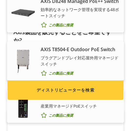
AXIS D8248 Managed PoE++ Switch
効率的なネットワーク管理を実現する48ポ
ートスイッチ
この製品に推奨
Axis製品を販売することをご希望です
か?
AXIS T8504-E Outdoor PoE Switch
販売代理店になることに関心をお持ちですか?
プラグアンドプレイ対応屋外用マネージド
Axis製品およびシステムのディストリビューター
スイッチ
の連絡先情報を検索してください。
この製品に推奨
ディストリビューターを検索
AXIS T8504-R Industrial PoE Switch
産業⽤マネージドPoEスイッチ
この製品に推奨