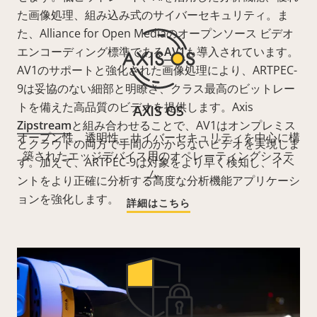
た画像処理、組み込み式のサイバーセキュリティ。ま
た、Alliance for Open Mediaのオープンソース ビデオ
エンコーディング標準である
AV1
も導入されています。
AV1のサポートと強化された画像処理により、ARTPEC-
9は妥協のない細部と明瞭さ、クラス最高のビットレー
トを備えた高品質のビデオを提供します。Axis
AXIS OS
Zipstream
と組み合わせることで、AV1はオンプレミス
オープン性、透明性、サイバーセキュリティを中心に構
とクラウドの両方で手間のかからないビデオを実現しま
築されたエッジデバイス用のオペレーティングシステ
す。加えて、ARTPEC-9は対象をより早く検知し、イベ
ム。
ントをより正確に分析する高度な分析機能アプリケーシ
ョンを強化します。
詳細はこちら