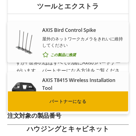
ツールとエクストラ
AXIS Bird Control Spike
パートナーになる
屋外のネットワークカメラをきれいに維持
してください
御社は、販売代理店、ディストリビューター、シ
ステムインテグレーター、設置業者のうちどれで
この製品に推奨
すか? 世界のほぼすべての国にAxisのパートナー
がいます。 パートナーになる方法をご覧くださ
い。
AXIS T8415 Wireless Installation
Tool
シンプルさを手にする
パートナーになる
この製品に推奨
注文対象の製品番号
ハウジングとキャビネット