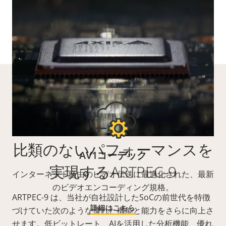
比類のないパフォーマンスを
AV1コーデック
実現するARTPEC-9
インターネット経由のビデオ伝送に最適化された、最新
のビデオエンコーディング規格。
ARTPEC-9 は、当社が自社設計したSoCの前世代を特徴
詳細はこちら
づけていた次のような優れた機能と能力をさらに向上さ
せます。低ビットレート、AIを活用した分析機能、優れ