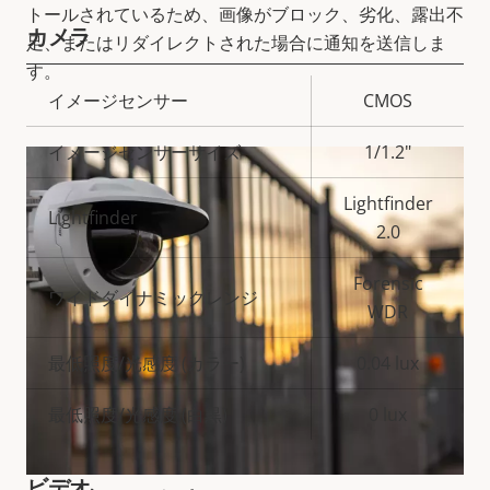
トールされているため、画像がブロック、劣化、露出不
カメラ
足、またはリダイレクトされた場合に通知を送信しま
す。
プ
イメージセンサー
CMOS
ロ
プ
イメージセンサーサイズ
1/1.2"
パ
ロ
テ
パ
Lightfinder
ィ
テ
Lightfinder
2.0
の
ィ
説
値
Forensic
ワイドダイナミックレンジ
明
WDR
最低照度/光感度 (カラー)
0.04 lux
最低照度/光感度 (白黒)
0 lux
ビデオ