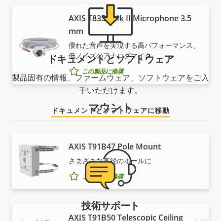
AXIS T8351 Mk II Microphone 3.5
mm
優れた音声を実現する高パフォーマンス、
低ノイズのアナログマイク
ドキュメントとソフトウェア
この製品に推奨
製品固有の情報、ファームウェア、ソフトウェアをご入
手いただけます。
マウント
ドキュメントとソフトウェアに移動
AXIS T91B47 Pole Mount
さまざまな直径のポールに
この製品に推奨
技術サポート
AXIS T91B50 Telescopic Ceiling