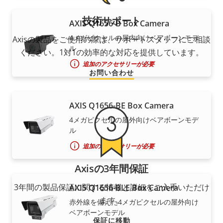
技術サポート
AXIS Q1656-B Box Camera
4メガピクセルの屋内向けベアボーンモデ
Axisの製品をご使用の際は、サポートスタッフにご相談
ル
ください。1対1の効率的な対応を提供しています。
追加のアクセサリーが必要
お問い合わせ
AXIS Q1656-BE Box Camera
4メガピクセルの屋外向けベアボーンモデ
ル
追加のアクセサリーが必要
Axisの3年間保証
3年間の製品保証に関する情報と詳細をご入手いただけ
AXIS Q1656-BLE Box Camera
ます。
赤外線を備えた4メガピクセルの屋外向け
ベアボーンモデル
保証に移動