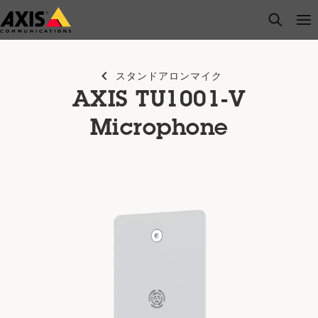
メ
open s
Op
Clo
イ
ン
コ
スタンドアロンマイク
ン
AXIS TU1001-V
テ
ン
Microphone
ツ
に
ス
キ
ッ
プ