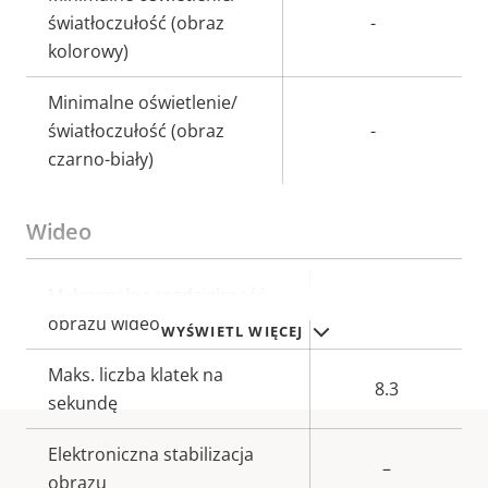
światłoczułość (obraz
-
kolorowy)
Minimalne oświetlenie/
światłoczułość (obraz
-
czarno-biały)
Wideo
Opis
Maksymalna rozdzielczość
Wartość
720x576
nieruchomości
obrazu wideo
nieruchomości
WYŚWIETL WIĘCEJ
Maks. liczba klatek na
8.3
sekundę
Elektroniczna stabilizacja
–
obrazu