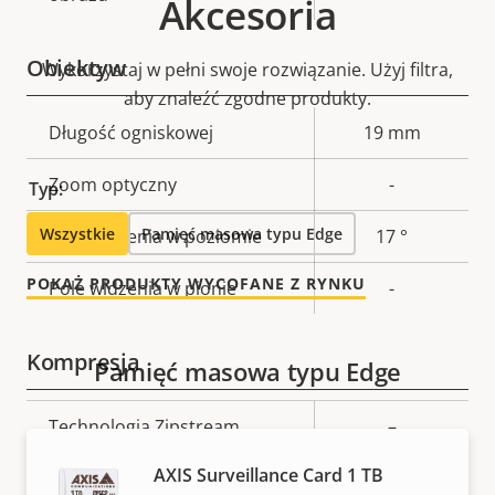
Akcesoria
Obiektyw
Wykorzystaj w pełni swoje rozwiązanie. Użyj filtra,
aby znaleźć zgodne produkty.
Opis
Długość ogniskowej
Wartość
19 mm
nieruchomości
nieruchomości
Zoom optyczny
-
Typ:
Wszystkie
Pamięć masowa typu Edge
Pole widzenia w poziomie
17 °
POKAŻ PRODUKTY WYCOFANE Z RYNKU
Pole widzenia w pionie
-
Kompresja
Pamięć masowa typu Edge
Opis
Technologia Zipstream
Wartość
–
nieruchomości
nieruchomości
AXIS Surveillance Card 1 TB
Baseline,
H.264