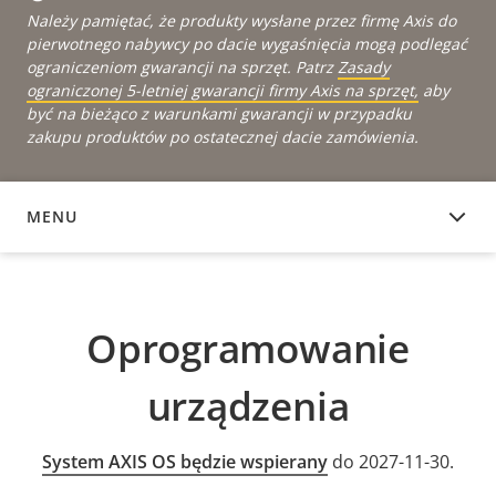
Należy pamiętać, że produkty wysłane przez firmę Axis do
pierwotnego nabywcy po dacie wygaśnięcia mogą podlegać
ograniczeniom gwarancji na sprzęt. Patrz
Zasady
ograniczonej 5-letniej gwarancji firmy Axis na sprzęt,
aby
być na bieżąco z warunkami gwarancji w przypadku
zakupu produktów po ostatecznej dacie zamówienia.
MENU
OPROGRAMOWANIE URZĄDZENIA
Oprogramowanie
urządzenia
System AXIS OS będzie wspierany
do 2027-11-30.