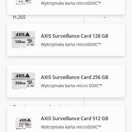
Main
Wytrzymała karta microSDXC™
H.265
–
Sieć
AXIS Surveillance Card 128 GB
Wytrzymała karta microSDXC™
Opis
Klasa PoE
Wartość
-
nieruchomości
nieruchomości
Bezpieczeństwo
AXIS Surveillance Card 256 GB
Opis
Podpisany system
Wartość
Wytrzymała karta micro SDXC™
–
nieruchomości
operacyjny
nieruchomości
Bezpieczne uruchamianie
–
AXIS Surveillance Card 512 GB
TPM
–
Wytrzymała karta microSDXC™