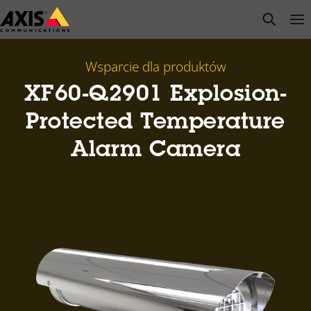
Przejdź
open s
Op
Clo
do
głównej
zawartości
Wsparcie dla produktów
XF60-Q2901 Explosion-
Protected Temperature
Alarm Camera