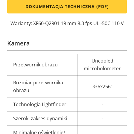
DOKUMENTACJA TECHNICZNA (PDF)
Warianty: XF60-Q2901 19 mm 8.3 fps UL -50C 110 V
Kamera
Opis
Wartość
Uncooled
Przetwornik obrazu
nieruchomości
nieruchomości
microbolometer
Rozmiar przetwornika
336x256"
obrazu
Technologia Lightfinder
-
Szeroki zakres dynamiki
-
Minimalne oświetlenie/