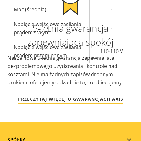
nieruchomości
nieruchomości
Moc (średnia)
-
Napięcie wejściowe zasilania
5-letnia gwarancja
-
prądem stałym
zapewniająca spokój
Napięcie wejściowe zasilania
110-110 V
prądem przemiennym
Nasza nowa 5-letnia gwarancja zapewnia lata
bezproblemowego użytkowania i kontrolę nad
kosztami. Nie ma żadnych zapisów drobnym
drukiem: oferujemy dokładnie to, co obiecujemy.
PRZECZYTAJ WIĘCEJ O GWARANCJACH AXIS
SPÓŁKA