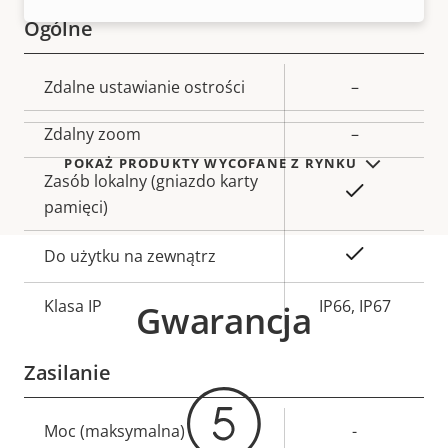
Ogólne
Opis
Zdalne ustawianie ostrości
Wartość
–
nieruchomości
nieruchomości
Zdalny zoom
–
POKAŻ PRODUKTY WYCOFANE Z RYNKU
Zasób lokalny (gniazdo karty
Tak
pamięci)
Tak
Do użytku na zewnątrz
Klasa IP
IP66, IP67
Gwarancja
Zasilanie
Opis
Moc (maksymalna)
Wartość
-