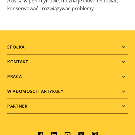
Axis są w pełni cyfrowe, można je łatwo testować,
konserwować i rozwiązywać problemy.
Footer
SPÓŁKA
menu
KONTAKT
PRACA
WIADOMOŚCI I ARTYKUŁY
PARTNER