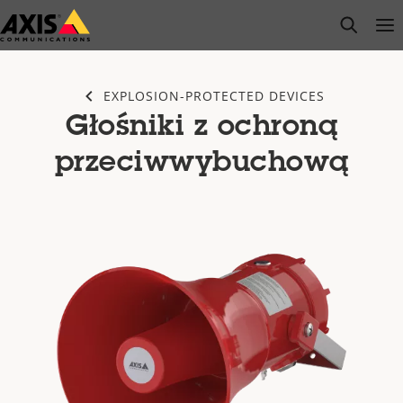
Przejdź
open s
Op
Clo
do
głównej
zawartości
EXPLOSION-PROTECTED DEVICES
Głośniki z ochroną
przeciwwybuchową