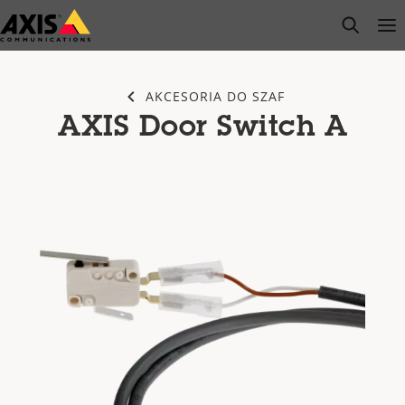
Przejdź
open s
Op
Clo
do
głównej
zawartości
AKCESORIA DO SZAF
AXIS Door Switch A