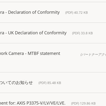
a - Declaration of Conformity
(PDF) 40.72 KB
a - UK Declaration of Conformity
(PDF) 33.8 KB
work Camera - MTBF statement
(パートナーアク
梱物についてのお知らせ
(PDF) 85.48 KB
ent for: AXIS P3375-V/LV/VE/LVE.
(PDF) 129.86 KB