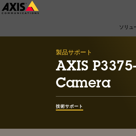
メ
イ
ン
ソリュ
コ
ン
製品サポート
テ
ン
AXIS P3375
ツ
Camera
に
ス
キ
技術サポート
ッ
プ