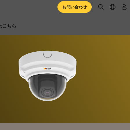
open searc
open l
ロ
お問い合わせ
はこちら