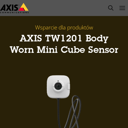
Przejdź
open s
Op
Clo
do
głównej
zawartości
Wsparcie dla produktów
AXIS TW1201 Body
Worn Mini Cube Sensor