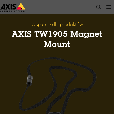
Przejdź
open s
Op
Clo
do
głównej
zawartości
Wsparcie dla produktów
AXIS TW1905 Magnet
Mount